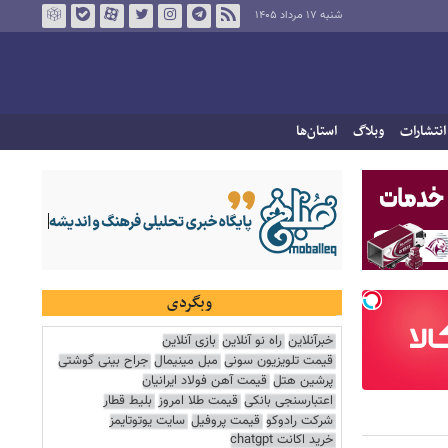
شنبه ۱۷ مرداد ۱۴۰۵
انتشارات
وبلاگ
استان‌ها
وبگردی
خبرآنلاین
راه نو آنلاین
بازی آنلاین
قیمت تلویزیون سونی
مبل مینیمال
جراح بینی گوشتی
پرشین هتل
قیمت آهن فولاد ایرانیان
اعتبارسنجی بانکی
قیمت طلا امروز
بلیط قطار
شرکت رادوکو
قیمت پروفیل
سایت یوتوتایمز
خرید اکانت chatgpt