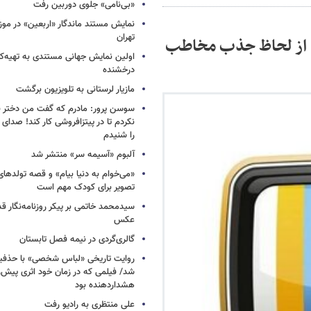
«بی‌نامی» جلوی دوربین رفت
نمایش مستند ماندگار «اربعین» در مو
تهران
د از لحاظ جذب مخاطب
اولین نمایش جهانی مستندی به تهیه‌کن
درخشنده
مازیار لرستانی به تلویزیون برگشت
سوسن پرور: مادرم که گفت من دختر 
نکردم تا در پیتزافروشی کار کند! صد
را شنیدم
آلبوم «آسیمه سر» منتشر شد
«می‌خوام به دنیا بیام» و قصه تولده
تصویر برای کودک مهم است
سیدمحمد خاتمی بر پیکر روزنامه‌نگار قد
عکس
گالری‌گردی در نیمه فصل تابستان
روایت تاریخی «لباس شخصی» با حذفیا
شد/ فیلمی که در زمان خود اثری پیش‌ر
هشداردهنده بود
علی منتظری به رادیو رفت