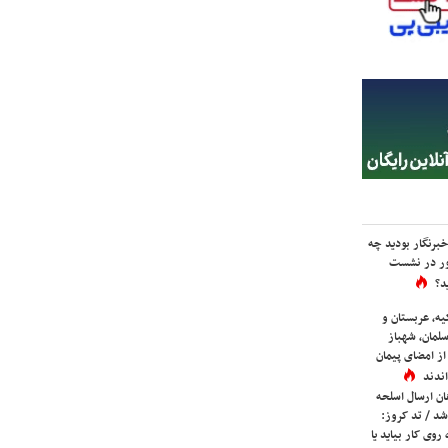
برنگار بودید چه
ور در نشست
د؟
یه، عربستان و
لمان، شهباز
ز امضای پیمان
ندند
ان ارسال اسلحه
شد / تد کروز:
روی کار بیاید یا