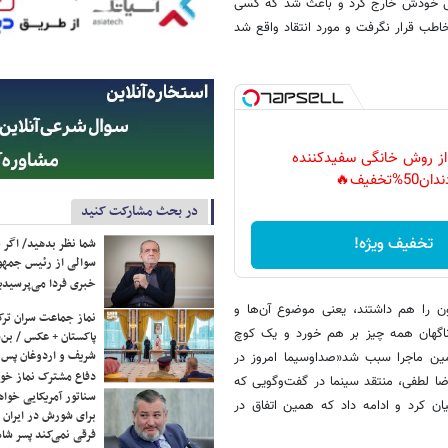
صلی خودش خارج کرد و باعث شد که کسی
طب قرار نگرفت و مورد انتقاد واقع شد
 از روش خانگی سفیدکننده
دان50%تخفیف🔥
در بحث مشارکت کنید
تخفیف ویژه!
شما نظر بدهید/ اگر خ
سوالی از رئیس جمه
خبری فردا می‌پرسیدی
ن را هم داشتند، یعنی موضوع آن‌ها و
نماز جماعت سران ترک
 ناگهان همه چیز بر هم خورد و یک کوچ
پاکستان + عکس / بن‌س
شریف و اردوغان پس ا
ین ماجرا سبب شد«صداوسیما امروز در
دفاع مشترک نماز خوا
 لطفی، منتقد سینما در گفت‌وگویی که
سناتور آمریکایی خواه
ن کرد و ادامه داد که همین اتفاق در
برای شورش در ایران 
فرقی نمی‌کند پسر شاه 