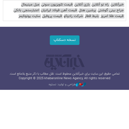
خبرآنلاین
راه نو آنلاین
بازی آنلاین
قیمت تلویزیون سونی
مبل مینیمال
جراح بینی گوشتی
پرشین هتل
قیمت آهن فولاد ایرانیان
اعتبارسنجی بانکی
قیمت طلا امروز
بلیط قطار
شرکت رادوکو
قیمت پروفیل
سایت یوتوتایمز
نسخه دسکتاپ
تمامی حقوق این سایت برای خبرآنلاین محفوظ است. نقل مطالب با ذکر منبع بلامانع است.
Copyright © 2025 khabaronline News Agancy, All rights reserved
طراحی و تولید: نستوه