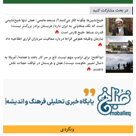
در بحث مشارکت کنید
شیخ‌نشین‌ها چگونه فکر می‌کنند؟/ مسجدجامعی: عمان تنها شیخ‌نشینی
است که نگاه متفاوتی به ایران دارد/ عربستان برادر بزرگ‌تر نیست؛
قدرت مسلط خلیج فارس است
سازمان وظیفه عمومی فراجا درباره معافیت سربازان فراری اطلاعیه داد
ابوالفتح: برای ترامپ مهم نیست تاج بر سر کار باشد یا عمامه/ آمریکا به
دنبال تغییر حکومت نیست/ عمان و عربستان در توقف حملات نقش
داشتند
وبگردی