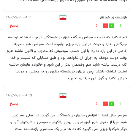
درصد اضافه شده است در صورتی که حقوق بازنشستگان اضافه نشده .
بازنشسته زیر خط فقر
۰۹:۲۱ - ۱۴۰۲/۰۷/۲۱
پاسخ
0
3
توجه کنید که نماینده مجلس میگه حقوق بازنشستگان در برنامه هفتم توسعه
جایگاهی ندارد و دولت در این باره چیزی نیاورده است ،مجلس هم مصوبه
خاصی در این باره ندارد؛ با این حساب موضوعی که مصوب و قانون نباشه هیچ
وقت دولت موظف به اجرای آن نخواهد بود و طبق مسایلی که شنیدم و خدا
کنه درست نباشه شاید هم وضعمان بدتر از این شود و خانواده هایمان حاشیه
امنیت نداشته باشند ،پس عزیزان بازنشسته دلتون رو به مجلس و دولت
خوش نکنید و گول این حرفا رو نخورید
۰۹:۳۶ - ۱۴۰۲/۰۷/۲۱
پاسخ
0
1
سراسر سال فقط از افزایش حقوق بازنشستگان می گویید که عملی هم نمی
شود ،چرا از حقوق های فوق نجومی برخی بانکهای خصوصی و شرکتهای آنها و
دیگر شرکتها چیزی نمی گویید که ده ها برابر یک مستمری بازنشسته است