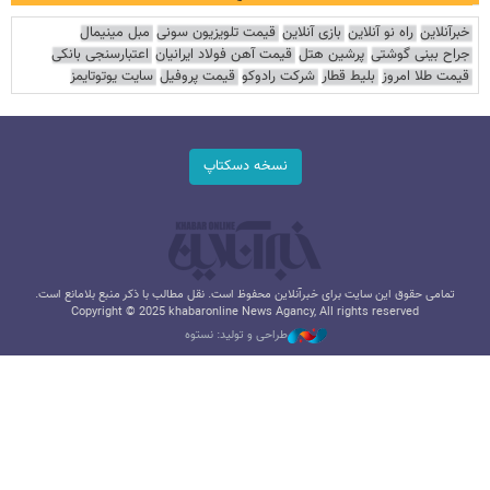
خبرآنلاین
راه نو آنلاین
بازی آنلاین
قیمت تلویزیون سونی
مبل مینیمال
جراح بینی گوشتی
پرشین هتل
قیمت آهن فولاد ایرانیان
اعتبارسنجی بانکی
قیمت طلا امروز
بلیط قطار
شرکت رادوکو
قیمت پروفیل
سایت یوتوتایمز
نسخه دسکتاپ
تمامی حقوق این سایت برای خبرآنلاین محفوظ است. نقل مطالب با ذکر منبع بلامانع است.
Copyright © 2025 khabaronline News Agancy, All rights reserved
طراحی و تولید: نستوه