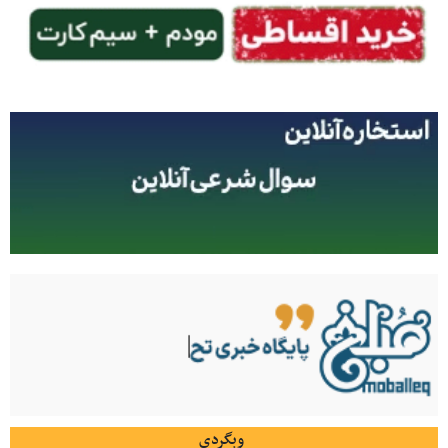
وبگردی