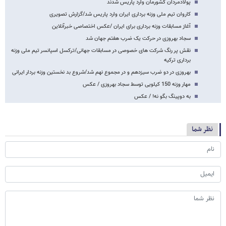
پولادمردان کشورمان وارد پاریس شدند
کاروان تیم ملی وزنه برداری ایران وارد پاریس شد/گزارش تصویری
آغاز مسابقات وزنه برداری برای ایران /عکس اختصاصی خبرآنلاین
سجاد بهروزی در حرکت یک ضرب هفتم جهان شد
نقش پر رنگ شرکت های خصوصی در مسابقات جهانی/ترکسل اسپانسر تیم ملی وزنه
برداری ترکیه
بهروزی در دو ضرب سیزدهم و در مجموع نهم شد/شروع بد نخستین وزنه بردار ایرانی
مهار وزنه 150 کیلویی توسط سجاد بهروزی / عکس
به دوپینگ بگو نه! / عکس
نظر شما