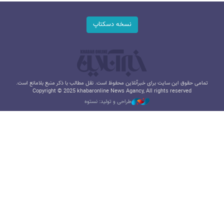
نسخه دسکتاپ
تمامی حقوق این سایت برای خبرآنلاین محفوظ است. نقل مطالب با ذکر منبع بلامانع است.
Copyright © 2025 khabaronline News Agancy, All rights reserved
طراحی و تولید: نستوه