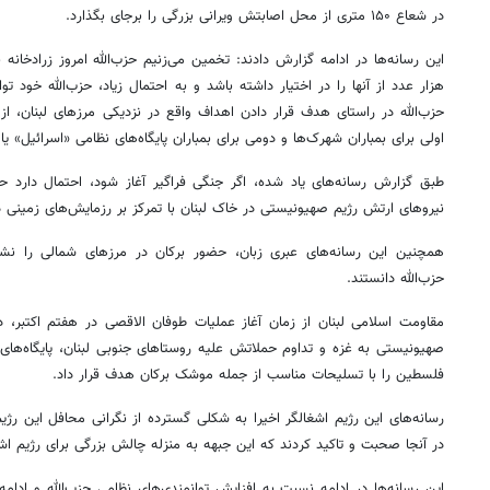
در شعاع ۱۵۰ متری از محل اصابتش ویرانی بزرگی را برجای بگذارد.
این رسانه‌ها در ادامه گزارش دادند: تخمین می‌زنیم حزب‌الله امروز زرادخان
هزار عدد از آنها را در اختیار داشته باشد و به احتمال زیاد، حزب‌الله خود توا
حزب‌الله در راستای هدف قرار دادن اهداف واقع در نزدیکی مرزهای لبنان، ا
اولی برای بمباران شهرک‌ها و دومی برای بمباران پایگاه‌های نظامی «اسرائیل» یا
طبق گزارش رسانه‌های یاد شده، اگر جنگی فراگیر آغاز شود، احتمال دارد حزب
نیروهای ارتش رژیم صهیونیستی در خاک لبنان با تمرکز بر رزمایش‌های زمینی د
همچنین این رسانه‌های عبری زبان، حضور برکان در مرزهای شمالی را نشا
حزب‌الله دانستند.
مقاومت اسلامی لبنان از زمان آغاز عملیات طوفان الاقصی در هفتم اکتبر، 
صهیونیستی به غزه و تداوم حملاتش علیه روستاهای جنوبی لبنان، پایگاه‌های 
فلسطین را با تسلیحات مناسب از جمله موشک‌ برکان هدف قرار داد.
رسانه‌های این رژیم اشغالگر اخیرا به شکلی گسترده از نگرانی محافل این رژی
در آنجا صحبت و تاکید کردند که این جبهه به منزله چالش بزرگی برای رژیم اش
این رسانه‌ها در ادامه نسبت به افزایش توانمندی‌های نظامی حزب‌الله و ادامه 