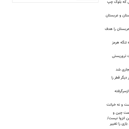
 تا زهران ممدانی؛ ۱۰ سالی که بلوک چپ
تان و عربستان
ربستان را هدف
ه تنگه هرمز
ت تروریستی
یگر قطر را
ازسرگرفته
ست و نه خیانت
سمت چین و
ن انزوا نیست/
ازی را تغییر