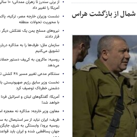
از برنی سندرز
آمریکا را تغییر داد
 شمال از بازگشت هراس
نشست وزیران خارجه مصر، ترکیه، پاکس
با محوریت تحولات منطقه
نیروهای مسلح یمن یک نفتکش دیگر ع
قرار دادند
سازمان ملل: طرف‌ها را به مذاکره دربار
تشویق می‌کنیم
روسیه: ماکرون به کی‌یف دستور حملا
می‌دهد
سنتکام مدعی تغییر مسیر ۴۸ کشتی تجاری شد
نخست وزیر سابق رژیم صهیونیستی بار د
دشمنی خطرناک توصیف کرد
آمریکا: گفتگوهای لبنان و اسرائیل فردا 
خواهد شد!
معاون وزیر خارجه: مذاکره نه معجزه ا
ظریف: ایران نباید از سر استیصال به 
روسیه برود/ وابستگی به شرق، جایگزی
جهان پساقطبی شده و ایران باید قواعد ب