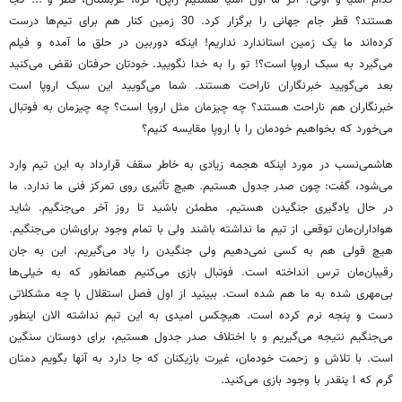
هستند؟ قطر جام جهانی را برگزار کرد. 30 زمین کنار هم برای تیم‌ها درست
کرده‌اند ما یک زمین استاندارد نداریم! اینکه دوربین در حلق ما آمده و فیلم
می‌گیرد به سبک اروپا است؟! تو را به خدا نگویید. خودتان حرفتان نقض می‌کنید
بعد می‌گویید خبرنگاران ناراحت هستند. شما می‌گویید این سبک اروپا است
خبرنگاران هم ناراحت هستند؟ چه چیزمان مثل اروپا است؟ چه چیزمان به فوتبال
می‌خورد که بخواهیم خودمان را با اروپا مقایسه کنیم؟
هاشمی‌نسب در مورد اینکه هجمه زیادی به خاطر سقف قرارداد به این تیم وارد
می‌شود، گفت: چون صدر جدول هستیم. هیچ تأثیری روی تمرکز فنی ما ندارد. ما
در حال یادگیری جنگیدن هستیم. مطمئن باشید تا روز آخر می‌جنگیم. شاید
هواداران‌مان توقعی از تیم ما نداشته باشند ولی با تمام وجود برای‌شان می‌جنگیم.
هیچ قولی هم به کسی نمی‌دهیم ولی جنگیدن را یاد می‌گیریم. این به جان
رقیبان‌مان ترس انداخته است. فوتبال بازی می‌کنیم همانطور که به خیلی‌ها
بی‌مهری شده به ما هم شده است. ببینید از اول فصل استقلال با چه مشکلاتی
دست و پنجه نرم کرده است. هیچکس امیدی به این تیم نداشته الان اینطور
می‌جنگیم نتیجه می‌گیریم و با اختلاف صدر جدول هستیم، برای دوستان سنگین
است. با تلاش و زحمت خودمان، غیرت بازیکنان که جا دارد به آنها بگویم دمتان
گرم که ا ینقدر با وجود بازی می‌کنید.