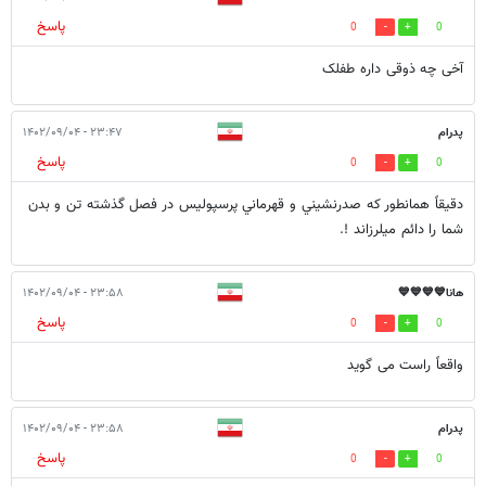
پاسخ
0
0
آخی چه ذوقی داره طفلک
پدرام
۲۳:۴۷ - ۱۴۰۲/۰۹/۰۴
پاسخ
0
0
دقيقاً همانطور كه صدرنشيني و قهرماني پرسپوليس در فصل گذشته تن و بدن
شما را دائم ميلرزاند !.
هانا💙💙💙💙
۲۳:۵۸ - ۱۴۰۲/۰۹/۰۴
پاسخ
0
0
واقعاً راست می گوید
پدرام
۲۳:۵۸ - ۱۴۰۲/۰۹/۰۴
پاسخ
0
0