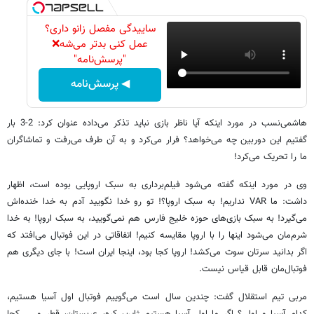
ساییدگی مفصل زانو داری؟
عمل کنی بدتر می‌شه❌
"پرسش‌نامه"
◀ پرسش‌نامه
هاشمی‌نسب در مورد اینکه آیا ناظر بازی نباید تذکر می‌داده عنوان کرد: 2-3 بار
گفتیم این دوربین چه می‌خواهد؟ فرار می‌کرد و به آن طرف می‌رفت و تماشاگران
ما را تحریک می‌کرد!‌
وی در مورد اینکه گفته می‌شود فیلم‌برداری به سبک اروپایی بوده است، اظهار
داشت: ما VAR نداریم! به سبک اروپا؟! تو رو خدا نگویید آدم به خدا خنده‌اش
می‌گیرد! به سبک بازی‌های حوزه خلیج فارس هم نمی‌گویید، به سبک اروپا! به خدا
شرم‌مان می‌شود اینها را با اروپا مقایسه کنیم! اتفاقاتی در این فوتبال می‌افتد که
اگر بدانید سرتان سوت می‌کشد! اروپا کجا بود، اینجا ایران است! با جای دیگری هم
فوتبال‌مان قابل قیاس نیست.
مربی تیم استقلال گفت: چندین سال است می‌گوییم فوتبال اول آسیا هستیم،
کدام آسیا و اولی؟ اگر ما اول آسیا هستیم ژاپن، کره، عربستان، قطر و ... کجا