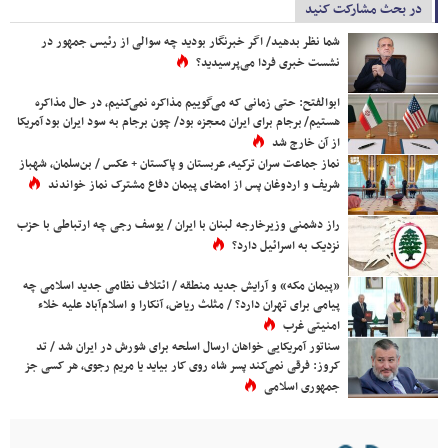
در بحث مشارکت کنید
شما نظر بدهید/ اگر خبرنگار بودید چه سوالی از رئیس جمهور در
نشست خبری فردا می‌پرسیدید؟
ابوالفتح: حتی زمانی که می‌گوییم مذاکره نمی‌کنیم، در حال مذاکره
هستیم/ برجام برای ایران معجزه بود/ چون برجام به سود ایران بود آمریکا
از آن خارج شد
نماز جماعت سران ترکیه، عربستان و پاکستان + عکس / بن‌سلمان، شهباز
شریف و اردوغان پس از امضای پیمان دفاع مشترک نماز خواندند
راز دشمنی وزیرخارجه لبنان با ایران / یوسف رجی چه ارتباطی با حزب
نزدیک به اسرائیل دارد؟
«پیمان مکه» و آرایش جدید منطقه / ائتلاف نظامی جدید اسلامی چه
پیامی برای تهران دارد؟ / مثلث ریاض، آنکارا و اسلام‌آباد علیه خلاء
امنیتی غرب
سناتور آمریکایی خواهان ارسال اسلحه برای شورش در ایران شد / تد
کروز: فرقی نمی‌کند پسر شاه روی کار بیاید یا مریم رجوی، هر کسی جز
جمهوری اسلامی