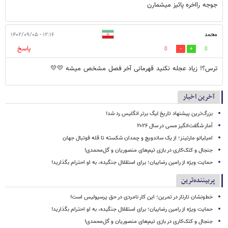
جوجه رااخره پائیز میشمارن
محمد
۱۲:۱۶ - ۱۴۰۲/۰۹/۰۵
پاسخ
0
0
ترس؟! زیاد عجله نکنید قهرمانی آخر فصل مشخص میشه 💛💛
آخرین اخبار
بزرگ‌ترین پیشنهاد تاریخ لیگ برتر انگلیس رد شد!
آمار شگفت‌انگیز مسی در سال ۲۰۲۶
امیلیانو مارتینز؛ از یک ساندویچ و چمدان شکسته تا قله فوتبال جهان
جنجال و کتک‌کاری در بازی تیم‌های منصوریان و گل‌محمدی!
حمایت ویژه از رامین رضاییان؛ برای استقلال جنگیده، به او احترام بگذارید!
پربیننده‌ترین
خط‌ونشان تارتار در تمرین؛ این کار نامردی در حق پرسپولیس است!
حمایت ویژه از رامین رضاییان؛ برای استقلال جنگیده، به او احترام بگذارید!
جنجال و کتک‌کاری در بازی تیم‌های منصوریان و گل‌محمدی!