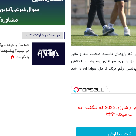
در بحث مشارکت کنید
شما نظر بدهید/ خبرآن
می‌بینید؟ پیشنهادها 
 که بازیکنان داشتند صحبت شد و مقرر
را بگویید
صل را برای سربلندی پرسپولیس با تلاش
لیس رقم بزنند تا دل هواداران را شاد
پرکاربردترین چراغ شارژی 2026 که شگفت زده
ات میکنه 💡😍
ثبت سفارش