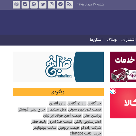
شنبه ۱۷ مرداد ۱۴۰۵
انتشارات
وبلاگ
استان‌ها
وبگردی
خبرآنلاین
راه نو آنلاین
بازی آنلاین
قیمت تلویزیون سونی
مبل مینیمال
جراح بینی گوشتی
پرشین هتل
قیمت آهن فولاد ایرانیان
اعتبارسنجی بانکی
قیمت طلا امروز
بلیط قطار
شرکت رادوکو
قیمت پروفیل
سایت یوتوتایمز
خرید اکانت chatgpt