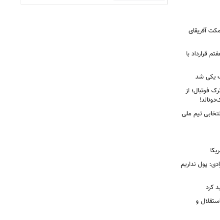
کت آفریقای
تم قرارداد با
 یکی شد
ک فوتبال؛ از
تخابی تیم ملی
یکا
دی: پول نداریم
د کرد
ستقلال و