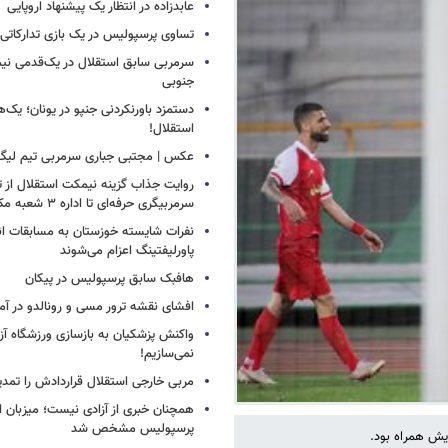
عابدزاده در انتظار یک پیشنهاد اروپایی
تساوی پرسپولیس در یک بازی تدارکاتی
سرمربی سابق استقلال در یک‌قدمی نیم
جنوبی
دستمزد باورنکردنی جنپو در یونان؛ یک‌هف
استقلال!
عکس | مجتبی جباری سرمربی تیم لیگ
روایت جذاب گزینه نیمکت استقلال از تر
سرمربیگری حرفه‌ای تا اداره ۳ شعبه مک‌دونالد!
نفرات شایسته خوزستان به مسابقات ان
پاورلیفتینگ اعزام می‌شوند
هافبک سابق پرسپولیس در پیکان
افشای نقشه ترور مسی و رونالدو در آمر
واکنش پزشکیان به بازسازی ورزشگاه آزا
نمی‌سازیم!
مربی خارجی استقلال قراردادش را تمدی
همچنان خبری از آزادی نیست؛ میزبان ا
پرسپولیس مشخص شد
یش همراه بود.