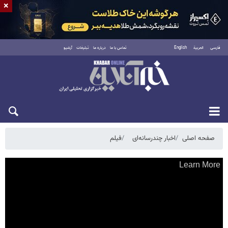
×
فارسی
العربية
English
تماس با ما
درباره ما
تبلیغات
آرشیو
پنجشنبه ۱۵ مرداد ۱۴۰۵
صفحه اصلی
اخبار چندرسانه‌ای
فیلم