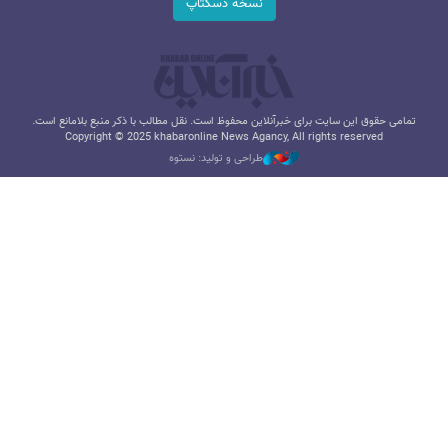
نسخه دسکتاپ
تمامی حقوق این سایت برای خبرآنلاین محفوظ است. نقل مطالب با ذکر منبع بلامانع است.
Copyright © 2025 khabaronline News Agancy, All rights reserved
طراحی و تولید: نستوه