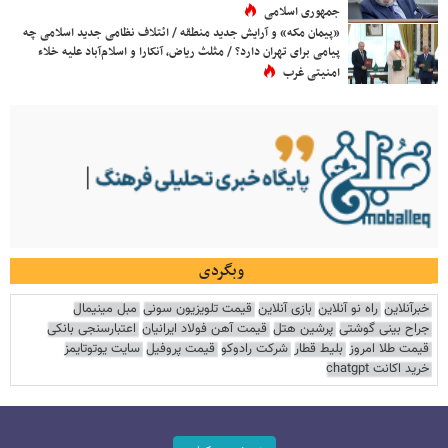
جمهوری اسلامی
«پیمان مکه» و آرایش جدید منطقه / ائتلاف نظامی جدید اسلامی چه
پیامی برای تهران دارد؟ / مثلث ریاض، آنکارا و اسلام‌آباد علیه خلاء
امنیتی غرب
وبگردی
خبرآنلاین
راه نو آنلاین
بازی آنلاین
قیمت تلویزیون سونی
مبل مینیمال
جراح بینی گوشتی
پرشین هتل
قیمت آهن فولاد ایرانیان
اعتبارسنجی بانکی
قیمت طلا امروز
بلیط قطار
شرکت رادوکو
قیمت پروفیل
سایت یوتوتایمز
خرید اکانت chatgpt