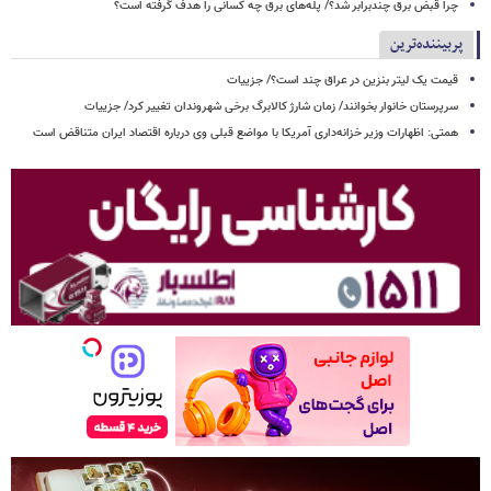
چرا قبض برق چندبرابر شد؟/ پله‌های برق چه کسانی را هدف گرفته است؟
پربیننده‌ترین
قیمت یک لیتر بنزین در عراق چند است؟/ جزییات
سرپرستان خانوار بخوانند/ زمان شارژ کالابرگ برخی شهروندان تغییر کرد/ جزییات
همتی: اظهارات وزیر خزانه‌داری آمریکا با مواضع قبلی وی درباره اقتصاد ایران متناقض است