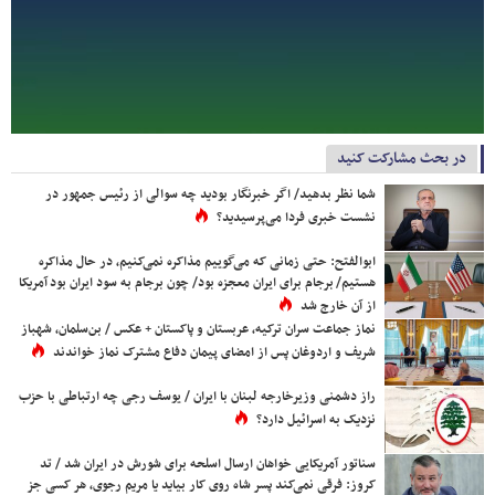
در بحث مشارکت کنید
شما نظر بدهید/ اگر خبرنگار بودید چه سوالی از رئیس جمهور در
نشست خبری فردا می‌پرسیدید؟
ابوالفتح: حتی زمانی که می‌گوییم مذاکره نمی‌کنیم، در حال مذاکره
هستیم/ برجام برای ایران معجزه بود/ چون برجام به سود ایران بود آمریکا
از آن خارج شد
نماز جماعت سران ترکیه، عربستان و پاکستان + عکس / بن‌سلمان، شهباز
شریف و اردوغان پس از امضای پیمان دفاع مشترک نماز خواندند
راز دشمنی وزیرخارجه لبنان با ایران / یوسف رجی چه ارتباطی با حزب
نزدیک به اسرائیل دارد؟
سناتور آمریکایی خواهان ارسال اسلحه برای شورش در ایران شد / تد
کروز: فرقی نمی‌کند پسر شاه روی کار بیاید یا مریم رجوی، هر کسی جز