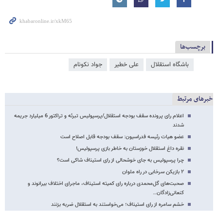
برچسب‌ها
باشگاه استقلال
علی خطیر
جواد نکونام
خبرهای مرتبط
اعلام رای پرونده سقف بودجه استقلال/پرسپولیس تبرئه و تراکتور 6 میلیارد جریمه
شدند
عضو هیات رئیسه فدراسیون: سقف بودجه قابل اصلاح است
نقره داغ استقلال خوزستان به خاطر بازی پرسپولیس!
چرا پرسپولیس به جای خوشحالی از رای استیناف شاکی است؟
۲ بازیکن سرخابی در راه ملوان
صحبت‌های گل‌محمدی درباره رای کمیته استیناف، ماجرای اختلاف بیرانوند و
کنعانی‌زادگان…
خشم سامره از رای استیناف؛ می‌خواستند به استقلال ضربه بزنند