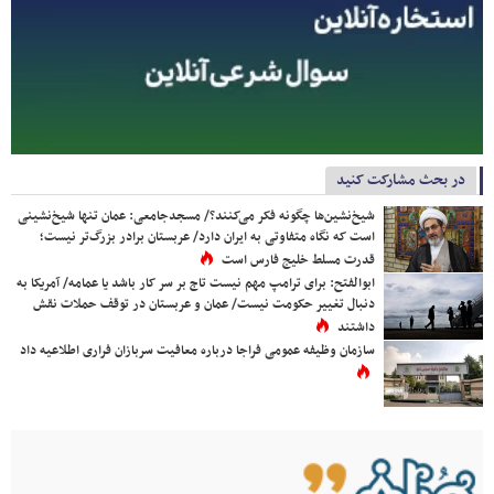
در بحث مشارکت کنید
شیخ‌نشین‌ها چگونه فکر می‌کنند؟/ مسجدجامعی: عمان تنها شیخ‌نشینی
است که نگاه متفاوتی به ایران دارد/ عربستان برادر بزرگ‌تر نیست؛
قدرت مسلط خلیج فارس است
ابوالفتح: برای ترامپ مهم نیست تاج بر سر کار باشد یا عمامه/ آمریکا به
دنبال تغییر حکومت نیست/ عمان و عربستان در توقف حملات نقش
داشتند
سازمان وظیفه عمومی فراجا درباره معافیت سربازان فراری اطلاعیه داد