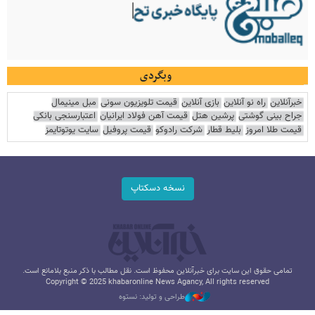
وبگردی
خبرآنلاین
راه نو آنلاین
بازی آنلاین
قیمت تلویزیون سونی
مبل مینیمال
جراح بینی گوشتی
پرشین هتل
قیمت آهن فولاد ایرانیان
اعتبارسنجی بانکی
قیمت طلا امروز
بلیط قطار
شرکت رادوکو
قیمت پروفیل
سایت یوتوتایمز
نسخه دسکتاپ
تمامی حقوق این سایت برای خبرآنلاین محفوظ است. نقل مطالب با ذکر منبع بلامانع است.
Copyright © 2025 khabaronline News Agancy, All rights reserved
طراحی و تولید: نستوه