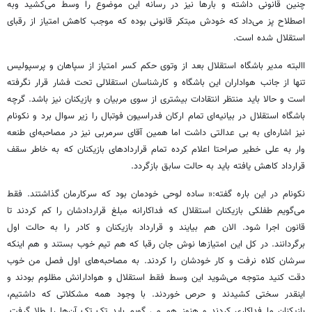
چنین قانونی داشته و بارها نیز در رسانه این موضوع را وسط می‌کشید وبه
اصطلاح پز می‌داد که خودش مبتکر قانونی بوده که موجب کاهش امتیاز از رقبای
استقلال شده است.
االبته مدیر باشگاه استقلال بعد از وتوی حکم کسر امتیاز از سپاهان و پرسپولیس
تنها از جانب هواداران این باشگاه و کارشناسان استقلالی تحت فشار قرار نگرفته
است و حالا باید منتظر انتقادات بیشتری از سوی مربیان و بازیکنان نیز باشد. گرچه
باشگاه استقلال در بیانیه‌ای تمام ارکان فدراسیون فوتبال را زیر سوال برد و نکونام
نیز اشاره‌ای به بی عدالتی داشت اما همین آقای سرمربی نیز در مصاحبه‌ای طنعه
وار به علی خطیر صراحتا اعلام کرده تمام قراردادهای بازیکنان که به خاطر سقف
قرارداد کاهش یافته باید به حالت سابق بازگردد.
نکونام در این باره گفته:« ساده لوحی خودمان بود که سرکارمان گذاشتند. فقط
می‌گویم طفلکی بازیکنان استقلال که فداکارانه مبلغ قراردادشان را کم کردند تا
قانون اجرا شود. الان هم بیایند و قرارداد بازیکنان و کادر را به حالت اول
برگردانند. در کل این امتیازها نوش جان رقبا که هم تیم خوب بستند و هم اینکه
سرشان کلاه نرفت و کار خودشان را کردند. به مصاحبه‌های اول فصل من خوب
دقت کنید متوجه می‌شوید این وسط فقط استقلال و هوادارانش مظلوم بودند و
اینقدر سختی کشیدند و حرص خوردند. با وجود همه مشکلاتی که داشتیم،
بازیکنان ما فداکاری کردند و هنوز هم می گویم باید تک تک آن‌ها را طلا گرفت.