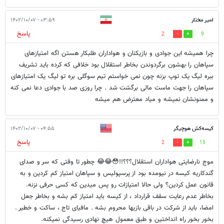
امیر مختار
۰۳:۵۹ - ۱۴۰۲/۱۰/۰۷
پاسخ
2
9
چرا همیشه این جوادی و بازیکنان و هواداران طلبکار هستن اگه امتیازهای
سپاهان را بهشون برگردوندن بخاطر استقلال بود خلافی که کرده باید تشریف
ببره لیگ یک توپ بزنه چون نمی خواستم تیم سوگلی بره تو لیگ یک امتیازهای
سپاهان را جهت ماست مالی برگشت شد . چرا روزی صد با جوادی دعا نمی کنه
و ممنونشان نمیشه و میاد معترض هم میشه
کیسه‌کش هوچیگر
۰۴:۵۵ - ۱۴۰۲/۱۰/۰۷
پاسخ
2
15
موج نارضایتی هواداران استقلال؟؟؟!!😳😂😂 چطور تا وقتی که سر و صدای
گند‌کاریه کیسه در نیومده بود از پرسپولیس و سپاهان امتیاز کم کردین و به
قانون عمل کردین؟ ولی حالا امتیازات رو پس میدین که کسی حرفی نزنه.
بخاطر عدم رعایت سقف قرارداد ، از کیسه باید امتیاز کم بشه و بخاطر جعل
امضا، باید از شرکت در باقی بازیها محروم بشه . مافیای تاج ، ساکت و خطیر .
بخور بخور راه انداختین و طبق معمول هیچ نهادی رسیدگی نمیکنه.