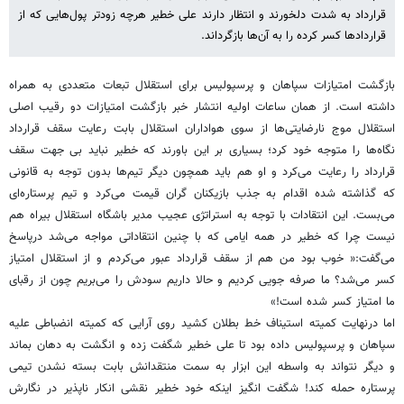
قرارداد به شدت دلخورند و انتظار دارند علی خطیر هرچه زودتر پول‌هایی که از
قراردادها کسر کرده را به آن‌ها بازگرداند.
بازگشت امتیازات سپاهان و پرسپولیس برای استقلال تبعات متعددی به همراه
داشته است. از همان ساعات اولیه انتشار خبر بازگشت امتیازات دو رقیب اصلی
استقلال موج نارضایتی‌ها از سوی هواداران استقلال بابت رعایت سقف قرارداد
نگاه‌ها را متوجه خود کرد؛ بسیاری بر این باورند که خطیر نباید بی جهت سقف
قرارداد را رعایت می‌کرد و او هم باید همچون دیگر تیم‌ها بدون توجه به قانونی
که گذاشته شده اقدام به جذب بازیکنان گران قیمت می‌کرد و تیم پرستاره‌ای
می‌بست. این انتقادات با توجه به استراتژی عجیب مدیر باشگاه استقلال بیراه هم
نیست چرا که خطیر در همه ایامی که با چنین انتقاداتی مواجه می‌شد درپاسخ
می‌گفت:« خوب بود من هم از سقف قرارداد عبور می‌کردم و از استقلال امتیاز
کسر می‌شد؟ ما صرفه جویی کردیم و حالا داریم سودش را می‌بریم چون از رقبای
ما امتیاز کسر شده است!»
اما درنهایت کمیته استیناف خط بطلان کشید روی آرایی که کمیته انضباطی علیه
سپاهان و پرسپولیس داده بود تا علی خطیر شگفت زده و انگشت به دهان بماند
و دیگر نتواند به واسطه این ابزار به سمت منتقدانش بابت بسته نشدن تیمی
پرستاره حمله کند! شگفت انگیز اینکه خود خطیر نقشی انکار ناپذیر در نگارش