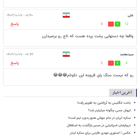
علی
۰۶:۴۰ - ۱۴۰۲/۱۰/۰۷
پاسخ
0
12
واقعا چه دستهایی پشت پرده هست که تاج رو برنمیدارن
سیدمحمد
۰۷:۴۲ - ۱۴۰۲/۱۰/۰۷
پاسخ
2
4
رو که نیست سنگ پای قزوینه این نکونام😂😂😂
آخرین اخبار
باخت انگلیس به آرژانتین به تقویم رفت!
لیونل مسی چگونه میلیاردر شد؟
ستاره ایران در جام جهانی هنوز بدون تیم است!
دروازه‌بان اسپانیایی در مسیر بازگشت به استقلال
عکس | استوری مهدی طارمی برای ستاره اینتر