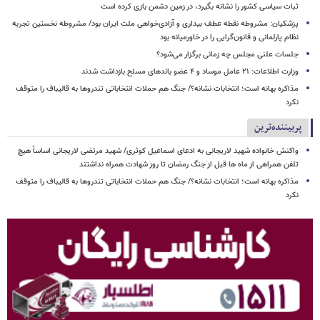
ثبات سیاسی کشور را نشانه بگیرد، در زمین دشمن بازی کرده است
پزشکیان: مشروطه نقطه عطف بیداری و آزادی‌خواهی ملت ایران بود/ مشروطه نخستین تجربه
نظام پارلمانی و قانون‌گرایی را در خاورمیانه بود
جلسات علنی مجلس چه زمانی برگزار می‌شود؟
وزارت اطلاعات: ۲۱ عامل موساد و ۴ عضو باندهای مسلح بازداشت شدند
مذاکره بهانه است؛ انتخابات نشانه؟/ جنگ هم حملات انتخاباتی تندروها به قالیباف را متوقف
نکرد
پربیننده‌ترین
واکنش خانواده شهید لاریجانی به ادعای اسماعیل کوثری/ شهید مرتضی لاریجانی اساساً هیچ
تلفن همراهی از ماه ها قبل از جنگ رمضان تا روز شهادت همراه نداشتند
مذاکره بهانه است؛ انتخابات نشانه؟/ جنگ هم حملات انتخاباتی تندروها به قالیباف را متوقف
نکرد