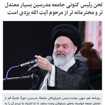
لحن رئیس کنونی جامعه مدرسین بسیار معتدل
تر و محترمانه تر از مرحوم آیت الله یزدی است
روزنامه هم میهن نوشت:رئیس شورای‌عالی جامعۀ مدرسین حوزۀ علمیۀ قم از
امامان جمعه خواسته به‌جای مسئولان وعده ندهند تا «با اشتباه ما مردم آن را به