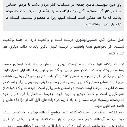
پای دین ننویسند.امامان جمعه در مشکلات کنار مردم باشند تا مردم احساس
کنند در کنار آنها هستیم. آنان باید جایگاه خود را به‌گونه‌ای معرفی کنند که مردم
بدانند که ما هم ممکن است اشتباه کنیم، زیرا ما معصوم نیستیم. اشتباه ما
نباید پای دین نوشته شود.
اصل سخن آقای حسینی‌بوشهری درست است و واقعیت دارد اما همۀ واقعیت
نیست. اگر بخواهیم همۀ واقعیت را ترسیم کنیم، ناگزیر باید به نکات دیگری هم
اشاره کنیم:
نخست اینکه، تنها بحث وعده نیست. برخی از امامان جمعه به خطبه‌های جمعه
بسنده نمی‌کنند و با دخالت در امور اجرایی و گاه امر و نهی به استانداران اصرار دارند
شأن و جایگاهی فراتر برای خود ترسیم کنند و اگر واجد عنوان نمایندگی رهبری باشند،
می‌پندارند همان نسبتی که بین رهبری عالی نظام با رئیس‌جمهوری برقرار است در
نسبت آنان با نمایندۀ ارشد دولت در استان هم برقرار است. البته حال که دولت از
اصولگرایان است و کاملاً خودی و مورد تایید، چه‌بسا استاندار یا فرماندار را خود
امام‌جمعه پیشنهاد کرده باشد و به یاد داریم در دولت‌های قبل گاه از مؤاخذه علنی و
طعنه هم ابایی نبود.
دوم اینکه، انصاف این است که گفته شود مواضع آیت‌الله بوشهری به نسبت سلف
خود مرحوم آیت‌الله شیخ‌محمد یزدی بسیار معتدلانه‌تر و لحن ایشان در قبال
مراجع هم محترمانه‌تر است (به یاد آوریم نامۀ آقای یزدی به آیت‌الله شبیری‌زنجانی