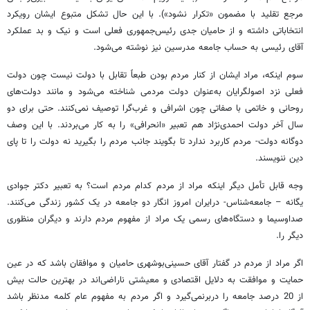
مرجع تقلید با مضمون «تکرار نشود»). با این حال تشکل متبوع ایشان رویکرد
انتخاباتی داشته و از حامیان جدی رئیس‌جمهوری فعلی است و نیک و بد عملکرد
آقای رئیسی به حساب جامعه مدرسین نیز نوشته می‌شود.
سوم اینکه، مراد ایشان از کنار مردم بودن طبعاً تقابل با دولت نیست چون دولت
فعلی نزد اصولگرایان به‌عنوان دولت مردمی شناخته می‌شود و مانند دولت‌های
روحانی و خاتمی با صفاتی چون اشرافی و غرب‌گرا توصیف نمی‌کنند. حتی برای دو
سال آخر دولت احمدی‌نژاد هم تعبیر «انحرافی» را به کار می‌بردند. با این وصف
دوگانه دولت- مردم کاربرد ندارد تا بگویند جانب مردم را بگیرید نه دولت را تا پای
دین ننویسند.
وجه قابل تأمل دیگر اینکه مراد از مردم کدام مردم است؟ به تعبیر دکتر جوادی
یگانه – جامعه‌شناس- درایران امروز انگار دو جامعه در یک کشور زندگی می‌کنند.
صداوسیما و دستگاه‌های رسمی یک مراد از مفهوم مردم دارند و دیگران منظوری
دیگر را.
اگر مراد از مردم در گفتار آقای حسینی‌بوشهری حامیان و موافقان باشد که در عین
حمایت و موافقت به دلایل اقتصادی و معیشتی ناراضی‌اند در بهترین حالت بیش
از 20 درصد جامعه را دربرنمی‌گیرد و اگر مردم به مفهوم عام کلمه مدنظر باشد