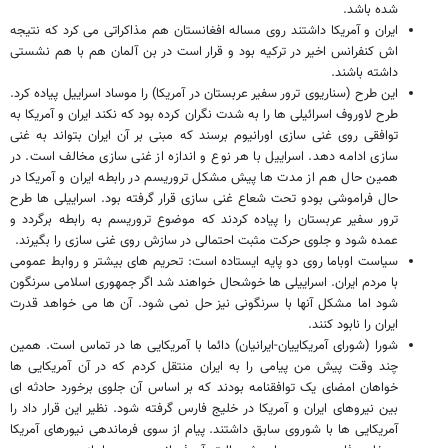
شده باشد.
ایران و آمریکا داشتند روی مساله افغانستان هم مذاکراتی می کرد که نتیجه
اش کنفرانس اخیر در ترکیه بود و قرار است در بن آلمان هم با هم نشستی
داشته باشند.
این طرح (سناریوی ترور سفیر عربستان در آمریکا) را موساد اسراییل پیاده کرد.
طرح لاوروف اسرائیلی ها را به شدت نگران کرده بود که نکند ایران و آمریکا به
توافقی روی غنی سازی اورانیوم برسند که مبنی بر آن ایران بتواند به غنی
سازی ادامه دهد. اسراییل با هر نوع و اندازه از غنی سازی مخالف است. در
همین حال هم از مدت ها پیش مشکل تروریسم در رابطه ایران و آمریکا در
حال فراموشی بودو تحت شعاع غنی سازی قرار گرفته بود. اسراییلی ها طرح
ترور سفیر عربستان را پیاده کردند که موضوع تروریسم به رابطه برگردد و
عمده شود و جلوی حرکت مثبت احتمالی در سازش روی غنی سازی را بگیرند.
سیاست اوباما روی دو پایه ایستاده است: تحریم های بیشتر و روابط عمومی
با مردم ایران. اسراییلی ها خوشحال خواهند شد اگر جمهوری اسلامی سرنگون
شود اما مشکل آنها با سرنگونی نیز حل نمی شود. آن ها می خواهد قدرت
ایران را نابود کنند.
شورا (شورای آمریکاییان-ایرانیان) دائما با آمریکایی ها در تماس است. همین
چند وقت پیش من پیامی را به ایران منتقل کردم که در آن آمریکایی ها
خواهان امضای یک توافقنامه بودند که بر اساس آن جلوی برخورد حادثه ای
بین نیروهای ایران و آمریکا در خلیج فارس گرفته شود. نظیر این قرار داد را
آمریکایی ها با شوروی سابق داشتند. پیام از سوی فرماندهی نیورهای آمریکا