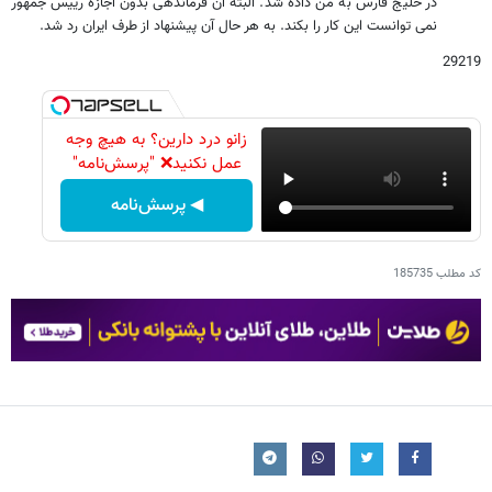
در خلیج فارس به من داده شد. البته آن فرماندهی بدون اجازه رییس جمهور
نمی توانست این کار را بکند. به هر حال آن پیشنهاد از طرف ایران رد شد.
29219
زانو درد دارین؟ به هیچ وجه
عمل نکنید❌ "پرسش‌نامه"
◀ پرسش‌نامه
کد مطلب
185735