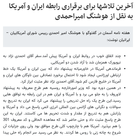
آخرین تلاش​ها برای برقراری رابطه ایران و آمریکا
به نقل از هوشنگ امیراحمدی
هفته نامه آسمان در گفت​وگو با هوشنگ امیر احمدی رییس شورای آمریکاییان –
ایرانیان نوشت:
چند اتفاق خوب در روابط ایران و آمریکا پیش آمد.سفر آقای احمدی نژاد به
نیویورک همزمان شد با آزاد شدن دو آمریکایی.
فرماندهی آمریکا در خاورمیانه پیشنهاد داد که بین ایران و آمریکا یک خط
ارتباطی اورژانس ایجاد شود تا احتمال برخورد تصادفی بین ناوگان های ایران و
آمریکا در خلیج فارس کم شود.آقای احمدی نژاد نظر مثبت ابراز کرد.
در همین دوره بود که وزیر امورخارجه روسیه هم طرح معروف به پیشنهاد
لاوروف را به جلو می برد و با آمریکا و ایران هم در این رابطه به توافق هایی
رسید.این طرح یک راه حل تدریجی را پیشنهاد می کرد که ایران به تدریج به
سوالات و نگرانی های آژانس بین المللی انرژی اتمی پاسخ می داد و آمریکا و
یارانش هم به تدریج از مقدار و شدت تحریم ها می کاستند. ایران به این
طرح پاسخ مثبت داد و حتی حاضر شد که معاهده الحاقی و کد معروف 301
را هم بپذیرد. آمریکا هم با چارچوب کلی طرح موافق بود ولی روی جزئیات آن
شروع به چانه زنی با روس ها کردند. به نظر می رسید سر انجام راه حلی پیدا