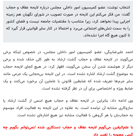
انتخاب نوشت: عضو کمیسیون امور داخلی مجلس درباره لایحه عفاف و حجاب
گفت: من فکر می‌کنم این لایحه در صورت تصویب در شورای نگهبان هم زمینه
اجرایی پیدا نخواهد کرد، زیرا متناسب با مقتضیات جامعه نیست‌ و فضای کشور
را به سمت تنش‌های اجتماعی می‌برد و احتمالا در کنار سایر قوانینی قرار گیرد که
تا کنون هیچ گاه اجرا نشده‌اند.
احمد علیرضابیگی، عضو کمیسیون امور داخلی مجلس، در خصوص اینکه برخی
می‌گویند در لایحه عفاف و حجاب گشت ارشاد به طور کلی حذف شده و برخی
دیگر از هوشمند شدن آن سخن می‌گویند، اظهار کرد: در هیچ کجای لایحه حجاب
به موضوع گشت ارشاد اشاره نشده است. در این لایحه بی‌حجابی یک جرمی مانند
سایر جرم‌ها تعریف شده که ضابطین قانونی با عاملین آن برخورد می‌کنند و یک
ضابط ویژه و اختصاصی برای آن در نظر گرفته نشده است.
وی ادامه داد: بنابراین در لایحه عفاف و حجاب هیچ اسمی از گشت ارشاد یا
سازوکاری مشابه آن نیامده است. به علاوه در این لایحه به فعالیت افراد موسوم
به حجاب‌بان یا هر گروهی با فعالیت مشابه نیز هیچ اشاره‌ای نشده است.
با علم‌الیقین می‌گویم لایحه عفاف و حجاب دستکاری شده /نمی‌توانم بگویم چه
کسی مصوبه را تغییر داد