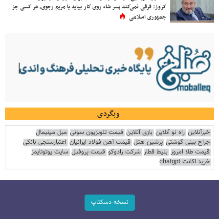
کروز: فرقی نمی‌کند پسر شاه روی کار بیاید یا مریم رجوی، هر کسی جز
جمهوری اسلامی
وبگردی
خبرآنلاین
راه نو آنلاین
بازی آنلاین
قیمت تلویزیون سونی
مبل مینیمال
جراح بینی گوشتی
پرشین هتل
قیمت آهن فولاد ایرانیان
اعتبارسنجی بانکی
قیمت طلا امروز
بلیط قطار
شرکت رادوکو
قیمت پروفیل
سایت یوتوتایمز
خرید اکانت chatgpt
نسخه دسکتاپ