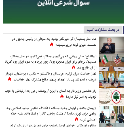
در بحث مشارکت کنید
شما نظر بدهید/ اگر خبرنگار بودید چه سوالی از رئیس جمهور در
نشست خبری فردا می‌پرسیدید؟
ابوالفتح: حتی زمانی که می‌گوییم مذاکره نمی‌کنیم، در حال مذاکره
هستیم/ برجام برای ایران معجزه بود/ چون برجام به سود ایران بود آمریکا
از آن خارج شد
نماز جماعت سران ترکیه، عربستان و پاکستان + عکس / بن‌سلمان، شهباز
شریف و اردوغان پس از امضای پیمان دفاع مشترک نماز خواندند
راز دشمنی وزیرخارجه لبنان با ایران / یوسف رجی چه ارتباطی با حزب
نزدیک به اسرائیل دارد؟
«پیمان مکه» و آرایش جدید منطقه / ائتلاف نظامی جدید اسلامی چه
پیامی برای تهران دارد؟ / مثلث ریاض، آنکارا و اسلام‌آباد علیه خلاء
امنیتی غرب
سناتور آمریکایی خواهان ارسال اسلحه برای شورش در ایران شد / تد