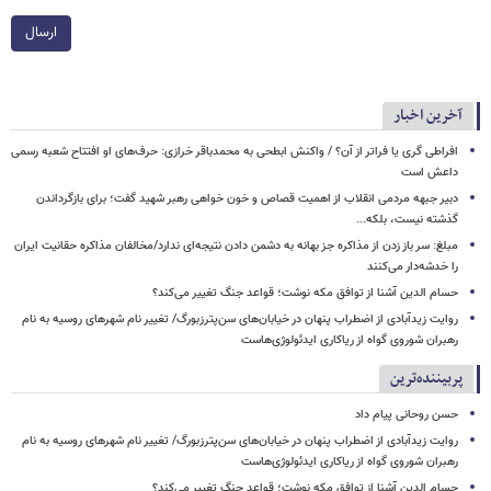
ارسال
آخرین اخبار
افراطی گری یا فراتر از آن؟ / واکنش ابطحی به محمدباقر خرازی: حرف‌های او افتتاح شعبه رسمی
داعش است
دبیر جبهه مردمی انقلاب از اهمیت قصاص و خون خواهی رهبر شهید گفت؛ برای بازگرداندن
گذشته نیست، بلکه...
مبلغ: سر باز زدن از مذاکره‌ جز بهانه به دشمن دادن نتیجه‌ای ندارد/مخالفان مذاکره حقانیت ایران
را خدشه‌دار می‌کنند
حسام الدین آشنا از توافق مکه نوشت؛ قواعد جنگ تغییر می‌کند؟
روایت زیدآبادی از اضطراب پنهان در خیابان‌های سن‌پترزبورگ/ تغییر نام شهرهای روسیه به نام
رهبران شوروی گواه از ریاکاری ایدئولوژی‌هاست
پربیننده‌ترین
حسن روحانی پیام داد
روایت زیدآبادی از اضطراب پنهان در خیابان‌های سن‌پترزبورگ/ تغییر نام شهرهای روسیه به نام
رهبران شوروی گواه از ریاکاری ایدئولوژی‌هاست
حسام الدین آشنا از توافق مکه نوشت؛ قواعد جنگ تغییر می‌کند؟