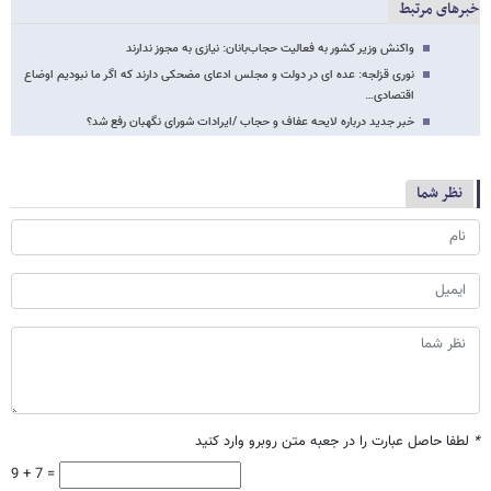
خبرهای مرتبط
واکنش وزیر کشور به فعالیت حجاب‌بانان: نیازی به مجوز ندارند
نوری قزلجه: عده ای در دولت و مجلس ادعای مضحکی دارند که اگر ما نبودیم اوضاع
اقتصادی…
خبر جدید درباره لایحه عفاف و حجاب /ایرادات شورای نگهبان رفع شد؟
نظر شما
*
لطفا حاصل عبارت را در جعبه متن روبرو وارد کنید
9 + 7 =