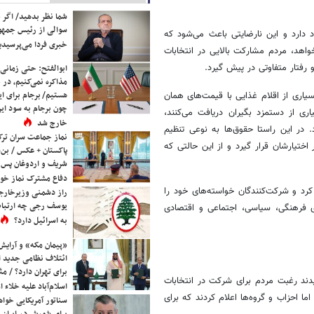
شما نظر بدهید/ اگر خ
سوالی از رئیس جمه
دارد و این نارضایتی باعث می‌شود که
خبری فردا می‌پرسیدی
واهد، مردم مشارکت بالایی در انتخابات
رفتار متفاوتی در پیش گیرد.
ابوالفتح: حتی زمانی 
مذاکره نمی‌کنیم، در 
هستیم/ برجام برای ای
یاری از اقلام غذایی با قیمت‌های همان
چون برجام به سود ایرا
ی از دستمزد بگیران دریافت می‌کنند،
خارج شد
 در این راستا حقوق‌ها به نوعی تنظیم
نماز جماعت سران ترک
اختیارشان قرار گیرد و از این حالتی که
پاکستان + عکس / بن‌س
شریف و اردوغان پس ا
دفاع مشترک نماز خوا
رد و شرکت‌کنندگان خواسته‌های خود را
راز دشمنی وزیرخارجه 
یوسف رجی چه ارتباط
ی فرهنگی، سیاسی، اجتماعی و اقتصادی
به اسرائیل دارد؟
«پیمان مکه» و آرایش
ائتلاف نظامی جدید 
برای تهران دارد؟ / مث
دند رغبت مردم برای شرکت در انتخابات
اسلام‌آباد علیه خلاء
 احزاب و گروه‌ها اعلام کردند که برای
سناتور آمریکایی خواه
برای شورش در ایران 