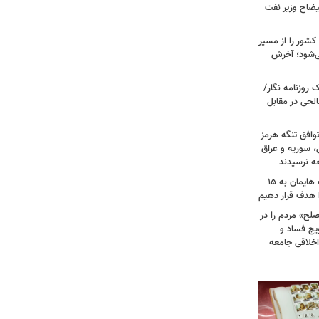
یضاح وزیر نفت
شور را از مسیر
ی‌شود؛ آخرش
روزنامه نگار/
حی در مقابل
وافق تنگه هرمز
ی، سوریه و عراق
عه نرسیدند
امام‌ جمعه اهواز: با افزایش برد موشک هایمان به ۱۵
ا هدف قرار دهیم
لح» مردم را در
یج فساد و
اخلاقی جامعه