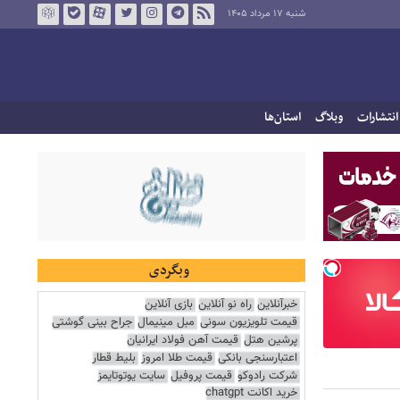
شنبه ۱۷ مرداد ۱۴۰۵
انتشارات
وبلاگ
استان‌ها
وبگردی
خبرآنلاین
راه نو آنلاین
بازی آنلاین
قیمت تلویزیون سونی
مبل مینیمال
جراح بینی گوشتی
پرشین هتل
قیمت آهن فولاد ایرانیان
اعتبارسنجی بانکی
قیمت طلا امروز
بلیط قطار
شرکت رادوکو
قیمت پروفیل
سایت یوتوتایمز
خرید اکانت chatgpt