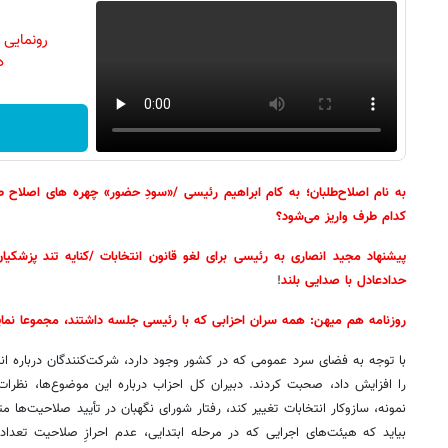
رونمایی
دن
به نام اصلاح‌طلبان؛ به کام ابراهیم رئیسی /«سودِ حضور» چهره های اصلا
کدام طرف واریز می‌شود؟
پیشنهاد مجید انصاری به رئیسی برای لغو قانون انتخابات /کنایه تند پزشکیان
حدادعادل با صدایی بلند
!
روزنامه هم میهن: همه سران احزابی که با رئیسی جلسه داشتند، مجموعا نماینده ۵۰۰ هزار نفر ن
با توجه به فضای سرد عمومی که در کشور وجود دارد، شرکت‌کنندگان درباره ان
را افزایش داد، صحبت کردند. دبیران کل احزاب درباره این موضوع‌ها، نظرات 
نمونه، سازوکار انتخابات تغییر کند، رفتار شورای نگهبان در تأیید صلاحیت‌ها 
بیاید که هیئت‌های اجرایی که در مرحله ابتدایی، عدم احرازِ صلاحیت تعداد ز