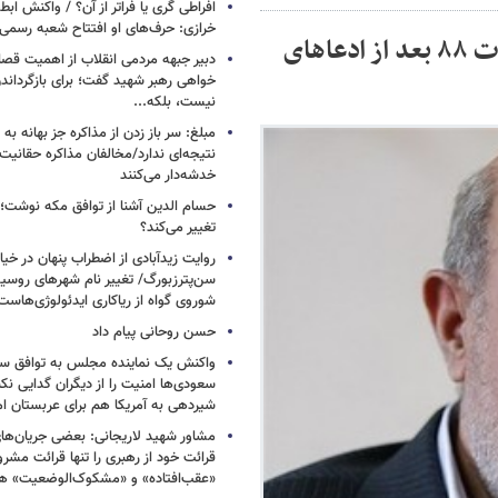
افراطی گری یا فراتر از آن؟ / واکنش اب
خرازی: حرف‌های او افتتاح شعبه رسم
واکنش ابراهیم رئیسی به بگومگو بر سر انتخابات ۸۸ بعد از ادعاهای
دبیر جبهه مردمی انقلاب از اهمیت ق
خواهی رهبر شهید گفت؛ برای بازگردان
نیست، بلکه...
مبلغ: سر باز زدن از مذاکره‌ جز بهانه ب
نتیجه‌ای ندارد/مخالفان مذاکره حقانیت ا
خدشه‌دار می‌کنند
حسام الدین آشنا از توافق مکه نوشت؛
تغییر می‌کند؟
روایت زیدآبادی از اضطراب پنهان در خیا
سن‌پترزبورگ/ تغییر نام شهرهای روسیه 
شوروی گواه از ریاکاری ایدئولوژی‌هاست
حسن روحانی پیام داد
واکنش یک نماینده مجلس به توافق سه
سعودی‌ها امنیت را از دیگران گدایی نکن
شیردهی به آمریکا هم برای عربستان ام
مشاور شهید لاریجانی: بعضی جریان‌ه
قرائت خود از رهبری را تنها قرائت مشرو
«عقب‌افتاده» و «مشکوک‌الوضعیت» ه