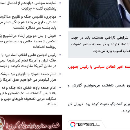
نماینده مجلس دوازدهم از احتمال است
پزشکیان گفت + جزئیات
مهاجری: تقدیس جنگ و تقبیح مذاکره، ک
عقلانی خارج می‌کند/ هر جنگی تمام م
باید پشت میز مذاکره نشست
خوش و بش دو وزیر ارشاد در تشییع یک 
شرایطی ناراضی هستند، باید در جهت
عکسی از محمد خاتمی و سیدعباس صال
عتماد نکرده و در صحنه حاضر نشوند،
روزنامه اطلاعات
لاب آسیب وارد می‌شود.
رئیس انجمن علمی انقلاب اسلامی: با ت
جنگ ایران و آمریکا تمام نمی‌شود/ لیب
در مقابل آمریکا مقاومت نکردند و توس
سه اخیر فعالان سیاسی با رئیس جمهور
،
هزار کیلومتر می خواهیم عمق آمریکا ر
ی رئیسی داشتید، می‌خواهیم گزارش و
امام جمعه پاوه: فضای «نه جنگ و نه ص
بلاتکلیفی گذاشته است/ دشمنان با ترو
منکرات در پی تضعیف باورهای دینی و 
برای گفت‌وگو دعوت کرده بود. دبیران کل
هستند
ردند.