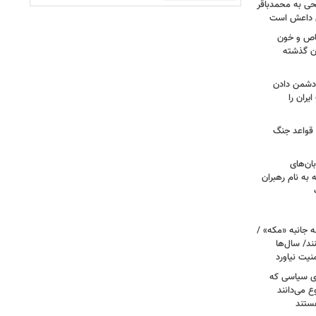
طحی به محمدباقر
ی داعش است
صاص و خون
دن گذشته
ه دشمن دادن
یران را
 قواعد جنگ
بان‌های
به نام رهبران
 جانبه «مکه» /
ند/ سال‌ها
نیت نیاورد
ای سیاسی که
ع می‌دانند
ستند