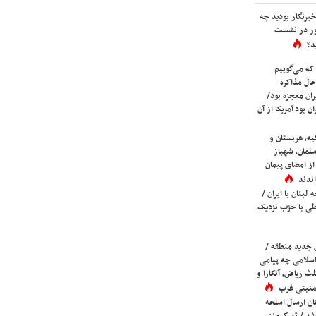
برنگار بودید چه
ور در نشست
د؟
که می‌گوییم
حال مذاکره
ران معجزه بود/
ن بود آمریکا از آن
یه، عربستان و
لمان، شهباز
ز امضای پیمان
ندند
لبنان با ایران /
ی با حزب نزدیک
 جدید منطقه /
اسلامی چه پیامی
لث ریاض، آنکارا و
 امنیتی غرب
ان ارسال اسلحه
شد / تد کروز: