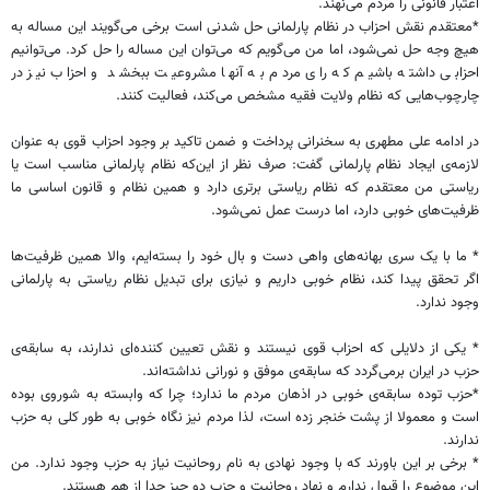
اعتبار قانونی را مردم می‌نهند.
*معتقدم نقش احزاب در نظام پارلمانی حل شدنی است برخی می‌گویند این مساله به
هیچ وجه حل نمی‌شود، اما من می‌گویم که می‌توان این مساله را حل کرد. می‌توانیم
احزابی داشته باشیم که رای مردم به آنها مشروعیت ببخشد و احزاب نیز در
چارچوب‌هایی که نظام ولایت فقیه مشخص می‌کند، فعالیت کنند.
در ادامه علی مطهری به سخنرانی پرداخت و ضمن تاکید بر وجود احزاب قوی به عنوان
لازمه‌ی ایجاد نظام پارلمانی گفت: صرف نظر از این‌که نظام پارلمانی مناسب است یا
ریاستی من معتقدم که نظام ریاستی برتری دارد و همین نظام و قانون اساسی ما
ظرفیت‌های خوبی دارد، اما درست عمل نمی‌شود.
* ما با یک سری بهانه‌های واهی دست و بال خود را بسته‌ایم، والا همین ظرفیت‌ها
اگر تحقق پیدا کند، نظام خوبی داریم و نیازی برای تبدیل نظام ریاستی به پارلمانی
وجود ندارد.
* یکی از دلایلی که احزاب قوی نیستند و نقش تعیین کننده‌ای ندارند، به سابقه‌ی
حزب در ایران برمی‌گردد که سابقه‌ی موفق و نورانی نداشته‌اند.
*حزب توده سابقه‌ی خوبی در اذهان مردم ما ندارد؛ چرا که وابسته به شوروی بوده
است و معمولا از پشت خنجر زده است، لذا مردم نیز نگاه خوبی به طور کلی به حزب
ندارند.
* برخی بر این باورند که با وجود نهادی به نام روحانیت نیاز به حزب وجود ندارد. من
این موضوع را قبول ندارم و نهاد روحانیت و حزب دو چیز جدا از هم هستند.