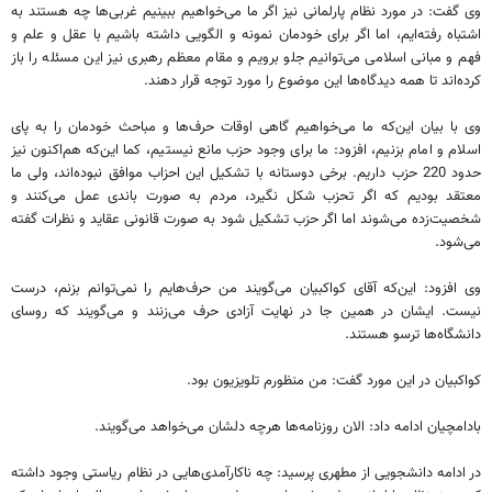
وی گفت: در مورد نظام پارلمانی نیز اگر ما می‌خواهیم ببینیم غربی‌ها چه هستند به
اشتباه رفته‌ایم، اما اگر برای خودمان نمونه و الگویی داشته باشیم با عقل و علم و
فهم و مبانی اسلامی می‌توانیم جلو برویم و مقام معظم رهبری نیز این مسئله را باز
کرده‌اند تا همه دیدگاه‌ها این موضوع را مورد توجه قرار دهند.
وی با بیان این‌که ما می‌خواهیم گاهی اوقات حرف‌ها و مباحث خودمان را به پای
اسلام و امام بزنیم، افزود: ما برای وجود حزب مانع نیستیم، کما این‌که هم‌اکنون نیز
حدود 220 حزب داریم. برخی دوستانه با تشکیل این احزاب موافق نبوده‌اند، ولی ما
معتقد بودیم که اگر تحزب شکل نگیرد، مردم به صورت باندی عمل می‌کنند و
شخصیت‌زده می‌شوند اما اگر حزب تشکیل شود به صورت قانونی عقاید و نظرات گفته
می‌شود.
وی افزود: این‌که آقای کواکبیان می‌گویند من حرف‌هایم را نمی‌توانم بزنم، درست
نیست. ایشان در همین جا در نهایت آزادی حرف می‌زنند و می‌گویند که روسای
دانشگاه‌ها ترسو هستند.
کواکبیان در این مورد گفت: من منظورم تلویزیون بود.
بادامچیان ادامه داد: الان روزنامه‌ها هرچه دلشان می‌خواهد می‌گویند.
در ادامه دانشجویی از مطهری پرسید: چه ناکارآمدی‌هایی در نظام ریاستی وجود داشته