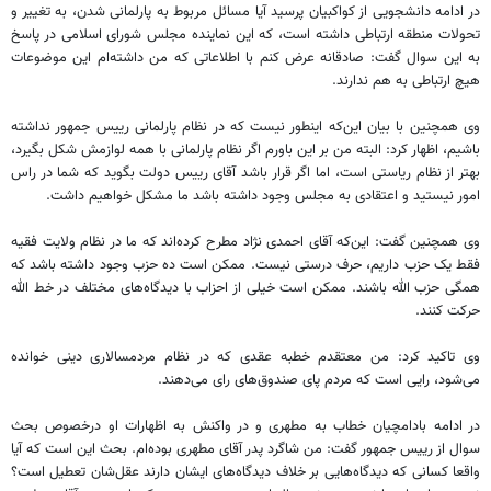
در ادامه دانشجویی از کواکبیان پرسید آیا مسائل مربوط به پارلمانی شدن، به تغییر و
تحولات منطقه ارتباطی داشته است، که این نماینده مجلس شورای اسلامی در پاسخ
به این سوال گفت: صادقانه عرض کنم با اطلاعاتی که من داشته‌ام این موضوعات
هیچ ارتباطی به هم ندارند.
وی همچنین با بیان این‌که اینطور نیست که در نظام پارلمانی رییس جمهور نداشته
باشیم، اظهار کرد: البته من بر این باورم اگر نظام پارلمانی با همه لوازمش شکل بگیرد،
بهتر از نظام ریاستی است، اما اگر قرار باشد آقای رییس دولت بگوید که شما در راس
امور نیستید و اعتقادی به مجلس وجود داشته باشد ما مشکل خواهیم داشت.
وی همچنین گفت: این‌که آقای احمدی نژاد مطرح کرده‌اند که ما در نظام ولایت فقیه
فقط یک حزب داریم، حرف درستی نیست. ممکن است ده حزب وجود داشته باشد که
همگی حزب الله باشند. ممکن است خیلی از احزاب با دیدگاه‌های مختلف در خط الله
حرکت کنند.
وی تاکید کرد:‌ من معتقدم خطبه عقدی که در نظام مردمسالاری دینی خوانده
می‌شود، رایی است که مردم پای صندوق‌های رای می‌دهند.
در ادامه بادامچیان خطاب به مطهری و در واکنش به اظهارات او درخصوص بحث
سوال از رییس جمهور گفت: من شاگرد پدر آقای مطهری بوده‌ام. بحث این است که آیا
واقعا کسانی که دیدگاه‌هایی بر خلاف دیدگاه‌های ایشان دارند عقل‌شان تعطیل است؟