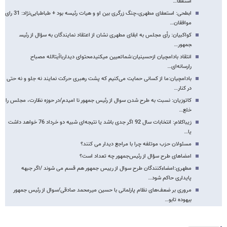
استعفا…
ابطحی: استعفای مطهری،چنگ زرگری بین او و هیات رئیسه بود + طباطبایی‌نژاد: 31 رای
موافقان…
کواکبیان: رأی مجلس به ابقای مطهری نشان از اعتقاد نمایندگان به سؤال از رئیس​
جمهور…
انتقاد بادامچیان ازحسینیان:شماتعیین می​کنیدمحتوای دیدارباآیت​الله مصباح
رارسانه‌ای…
بادامچیان:ما از کسانی حمایت می‌کنیم که پشت رهبری حرکت نمایند نه جلو و نه حتی
در کنار…
کاتوزیان: نسبت به طرح شدن سوال از رئیس جمهور نا امیدم/در حوزه نظارت، مجلس را
خلع…
زیباکلام: انتخابات سال 92 اگر جدی باشد یا نتیجه‌ای شبیه دو خرداد 76 خواهد داشت
یا…
مسئولان حزب موتلفه چرا با مراجع دیدار می کنند؟
امضا‌های طرح سؤال از رئیس‌جمهور چه تعداد است؟
مطهری:امضاءکنندگان طرح سوال از رییس جمهور هم قسم می شوند /اگر جبهه
پایداری حاکم شود…
مروری بر ضعف‌های نظام پارلمانی با حسین میرمحمد صادقی/سوال از رئیس جمهور
بیهوده تابو…