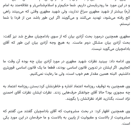
و در این مورد ما رودربایستی داریم. شما حکیم‌تر و اسلام‌شناس‌تر و علاقه‌مند به امام
(ره) بیشتر از شهید مطهری سراغ ندارید، ولی شهید مطهری وقتی که می‌بینند راهی
کج رفته می‌شود، تهدید می‌کنند و می‌گویند اگر این طور باشد من از فردا با شما
نیستم.
مطهری همچنین درمورد بحث آزادی بیان که از سوی بادامچیان مطرح شد نیز گفت:
بحث آزادی بیان مشکل دوم ماست. به هیچ وجه آزادی بیان این طور که آقای
بادامچیان می‌گوید نیست.
وی ادامه داد: ببینید نظرات شهید مطهری در مورد آزادی بیان چه بوده آن وقت ما
کجاییم. اگر ایشان در تدوین قانون اساسی بودند، قطعا ما یک قانون اساسی قوی‌تری
داشتیم. البته همین مقدار هم خوب است، ولی ما رعایت نمی‌کنیم.
وی همچنین به توقیف روزنامه اعتماد اشاره و خاطرنشان کرد:بستن روزنامه اعتماد به
چه مجوزی بود؟ حالا آقای جوانفکر حرف‌هایی زدند. نظرات ایشان نظرات آقای احمدی
نژاد است، بگذارید افراد نظراتشان را بگویند.
وی همچنین اظهار کرد: در بحث مشروعیت که آقای بادامچیان گفتند من گفتم که
مشروعیت از بالاست و مقبولیت از پایین به بالاست و ما حرف‌مان در این مورد یکی
است.