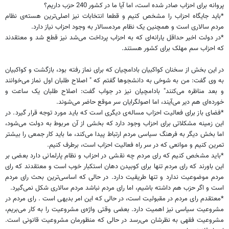
پروانه برای احزاب صادر شده است، اما آیا ما در کشور 240 حزب داریم؟
*باید جایگاه احزاب را مشخص کنیم و قطعا انتخابات نیز اصلی‌ترین هسته‌ی نظام
مردم سالاری است و همچنین یک نظام مردمسالار به وجود احزاب نیاز دارد.
*در دولت اخیر حداقل یارانه‌ای که به احزاب پرداخت می‌شد نیز قطع شد و معتقدند
که احزاب سم مهلک برای کشور هستند.
در این بخش از سخنان کواکبیان بادامچیان که برای نماز رفته بود، بازگشت و کواکبیان
به وی گفت: من به شوخی به دانشجوها گفتم که " اصلاح طلبان اول نماز می‌خوانند
و بعد مناظره می‌کنند" بادامچیان نیز در جواب گفت: اصلاح طلبان یک ساعت و
خورده‌ای هم دیر می‌آیند، اما اصولگرایان سر موقع حاضر می‌شوند.
*فضای باز برای فعالیت احزاب مساله‌ی دیگری است که باید مورد توجه قرار گیرد. در
این زمینه مشکلاتی برای احزاب وجود دارد که بخشی از آن مربوط به دولت می‌شود،
اما بخش دیگر به فرهنگ سیاسی مردم ارتباط پیدا می‌کند، ما باید کار جمعی را بیشتر
تمرین کنیم و موانعی که در سر راه فعالیت احزاب است، برطرف کنیم.
*باید مشخص کنیم که رای مردم چه نقشی در احزاب و نظام پارلمانی دارد بعضی بر
این باورند که رای مردم تنها برای کوبیدن دهان استکبار خوب است و معتقدند که رای
مردم موضوعیت ندارد و تنها طریقیت دارد. در حالی که اساسی‌ترین بحث رای مردم
است و اگر حزب هم داشته باشیم، اما رای مردم نباشد مردم سالاری شکل نمی‌گیرد.
*معتقدم رای مردم در مقبولیت است، در حالی که این امر بدیهی است . رای مردم در
مشروعیت سیاسی نیز اهمیت دارد. بعضی وقتی واژه‌ی مشروعیت را به کار می‌بریم،
مشروعیت فقهی به نظرشان می‌رسد در حالی که منظورمان مشروعیت قانونی است.