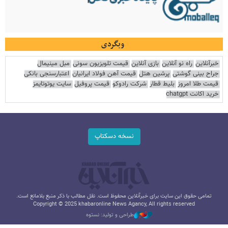
وبگردی
خبرآنلاین
راه نو آنلاین
بازی آنلاین
قیمت تلویزیون سونی
مبل مینیمال
جراح بینی گوشتی
پرشین هتل
قیمت آهن فولاد ایرانیان
اعتبارسنجی بانکی
قیمت طلا امروز
بلیط قطار
شرکت رادوکو
قیمت پروفیل
سایت یوتوتایمز
خرید اکانت chatgpt
نسخه دسکتاپ
تمامی حقوق این سایت برای خبرآنلاین محفوظ است. نقل مطالب با ذکر منبع بلامانع است.
Copyright © 2025 khabaronline News Agancy, All rights reserved
طراحی و تولید: نستوه