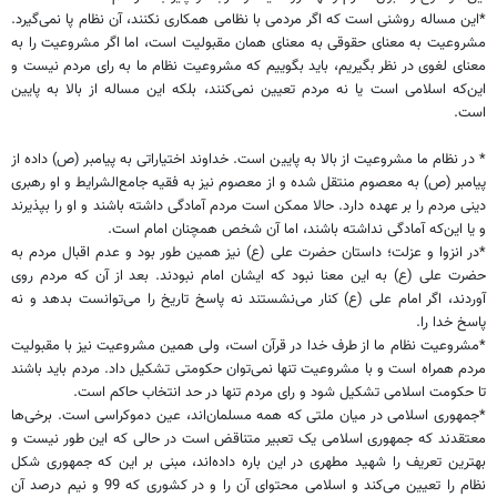
*این مساله روشنی است که اگر مردمی با نظامی همکاری نکنند، آن نظام پا نمی‌گیرد.
مشروعیت به معنای حقوقی به معنای همان مقبولیت است، اما اگر مشروعیت را به
معنای لغوی در نظر بگیریم، باید بگوییم که مشروعیت نظام ما به رای مردم نیست و
این‌که اسلامی است یا نه مردم تعیین نمی‌کنند، بلکه این مساله از بالا به پایین
است.
* در نظام ما مشروعیت از بالا به پایین است. خداوند اختیاراتی به پیامبر (ص) داده از
پیامبر (ص) به معصوم منتقل شده و از معصوم نیز به فقیه جامع‌الشرایط و او رهبری
دینی مردم را بر عهده دارد. حالا ممکن است مردم آمادگی داشته باشند و او را بپذیرند
و یا این‌که آمادگی نداشته باشند، اما آن شخص همچنان امام است.
*در انزوا و عزلت؛ داستان حضرت علی (ع) نیز همین طور بود و عدم اقبال مردم به
حضرت علی (ع) به این معنا نبود که ایشان امام نبودند. بعد از آن که مردم روی
آوردند، اگر امام علی (ع) کنار می‌نشستند نه پاسخ تاریخ را می‌توانست بدهد و نه
پاسخ خدا را.
*مشروعیت نظام ما از طرف خدا در قرآن است، ولی همین مشروعیت نیز با مقبولیت
مردم همراه است و با مشروعیت تنها نمی‌توان حکومتی تشکیل داد. مردم باید باشند
تا حکومت اسلامی تشکیل شود و رای مردم تنها در حد انتخاب حاکم است.
*جمهوری اسلامی در میان ملتی که همه مسلمان‌اند، عین دموکراسی است. برخی‌ها
معتقدند که جمهوری اسلامی یک تعبیر متناقض است در حالی که این طور نیست و
بهترین تعریف را شهید مطهری در این باره داده‌اند، مبنی بر این که جمهوری شکل
نظام را تعیین می‌کند و اسلامی محتوای آن را و در کشوری که 99 و نیم درصد آن