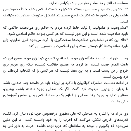
مسلمانند، التزام به اسلام تعارضی با دموکراسی ندارد.
*در کشوری که مردم مسلمان نیستند تشکیل حکومت اسلامی شاید خلاف دموکراسی
باشد، ولی در کشور ما که اکثریت قاطع مسلمانند تشکیل حکومت اسلامی دموکراتیک
است.
*مشروعیت و مقبولیت را نباید خلط کرد،؛ مردم به حاکم رای می‌دهند، حاکمی که
تایید صلاحیت شده است و این طور نیست که هر کسی بتواند حاکم اسلامی شود.
*حالا این که در تشخیص صلاحیت‌ها سخت‌گیری یا افراط می‌شود کاری نداریم، ولی
تایید صلاحیت‌ها کار درستی است و این اسلامیت را تضمین می کند.
وی با بیان این که باید جایگاه رای مردم را بدانیم، تصریح کرد: رای مردم ضمن این که
باعث اتمام حجت است، اما لزوما به معنای حقانیت نیست، بلکه رای مردم برای
خروج از بن بست است و به این معنا نیست که هر کسی را که انتخاب کرده‌اند آن
فرد بهترین است.
در ادامه نشست مشترک کواکبیان با تاکید بر این‌که باید در جامعه چند صدایی باشد
تا بتوان از بهترین، تبعیت کرد، گفت: اگر تک صدایی وجود داشته باشد، بهترین،
معنایی ندارد و وجود چند صدایی از لوازم یک جامعه اسلامی و بر اساس آموزه‌های
دینی ماست.
وی در ادامه با اشاره به مباحثی که علی مطهری درخصوص حزب توده بیان کرد، گفت:
قدرت‌های خارجی تلاش می‌کنند که احزاب را به خود وابسته کنند، اما این دلیل
نمی‌شود که بگوییم با توجه به سابقه‌ای که حزب توده داشته، حزب، به طور کلی به