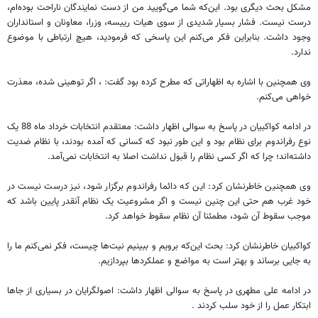
مشکل بحث دیگری بود. این‌که شما می‌گویید من از دست نمایندگان ناراحت بوده‌ام،
درست نیست. فشار بسیار شدیدی از سوی هیات رییسه، وزرا، معاونان و استانداران
وجود داشت. بنابراین فکر می‌کنم این پاسخی که فرمودید، هیچ ارتباطی با موضوع
ندارد.
وی همچنین با اشاره به اظهاراتی که مطرح کرده بود گفت: ، اگر توهینی شده، معذرت
خواهی می‌کنم.
در ادامه کواکبیان در پاسخ به سوالی اظهار داشت: معتقدم انتخابات خرداد ماه 88 یک
نوع رفراندوم برای نظام بود و این طور نبود که کسانی که آمده بودند، با نظام ضدیت
داشته‌اند؛ چرا که اگر کسی نظام را قبول نداشت اصلا به انتخابات نمی‌آمد.
وی همچنین خاطرنشان کرد: این که دائما رفراندوم برگزار شود، نیز درست نیست در
خود غرب هم حتی این چنین نیست و اگر مشروعیت یک نظام آنقدر پایین باشد که
موجب سقوط آن شود، مطمئنا آن نظام سقوط خواهد کرد.
کواکبیان خاطرنشان کرد: بحث این‌که برویم و ببینیم نیت‌ها چیست، فکر نمی‌کنم ما را
به جایی برساند و بهتر است به مواضع و عملکرد‌ها بپردازیم.
در ادامه علی مطهری در پاسخ به سوالی اظهار داشت: اصولگرایان در بسیاری از جاها
ابتکار عمل را از خود سلب کردند .