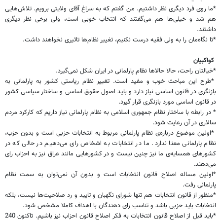
*ما روی فرد دیگری نظر داشتیم. من گفتم که به سراغ آقای ولایتی برویم. تلاش‌هایی
هم شد و خیلی‌ها هم می‌گفتند که انتخاب خوبی است، ولی برخی نظر دیگری
داشتند.
*تا نگاه‌مان را به ولی فقیه درست نکنیم، تغییر نظام‌ها تاثیری نخواهند داشت.
کواکبیان
*خیالتان راحت، حالا حالا‌ها نظام پارلمانی در ایران شکل نمی‌گیرد.
*طرح این مباحث خوب و مفید است. تغییر نظام ریاستی کشور به پارلمانی به
بازنگری در قانون اساسی نیاز دارد و باید اصول حقوق اساسی و ساختار سیاسی کشور
در قانون اساسی مورد بازنگری قرار گیرد.
* در رابطه با ساختار نظام جمهوری اسلامی به نظام پارلمانی نیاز داریم که کارکرد مردم
سالاری در آ‌ن رعایت شود.
*اولین موضوع درباره‌ی نظام پارلمانی مربوط به انتخابات حزبی است و بدون حزب،
نظام پارلمانی معنا ندارد. ما در انتخابات به اشخاص رای می‌دهیم در حالی که در
کشورهای همسایه‌ی ما نیز چنین نیست و در کشورهایی مانند عراق نیز به احزاب رای
می‌دهند.
*اولین مساله اصلاح قانون انتخابات است و بدون آن نمی‌توان به سمت نظام
پارلمانی رفت.
*منظور از قانون انتخابات هم تنها شورای نگهبان و تایید و رد صلاحیت‌ها نیست، بلکه
انتخابات باید حزبی باشد و تناسب رای دهندگان با اهداف کاملا مشخص شود.
*باید قبل از اصلاح قانون انتخابات به فکر اصلاح قانون احزاب نیز باشیم. تاکنون 240