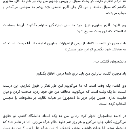
نه مردم احترام دارند. در بحث سوال از رییس جمهور من یک بار هم به آقای مطهری
نگفتم که سوال نکنند و من اگر جای آقای احمدی نژاد بودم به مجلس می‌آمدم و
جواب می‌دادم.
وی افزود: آقای مطهری عزیز، باید به سایر نمایندگان احترام بگذارند. آن‌ها مصلحت
ندانستند که این بحث مطرح شود.
بادامچیان در ادامه با انتقاد از برخی از اظهارات مطهری ادامه داد: آیا درست است که
به مخالف خود بگوییم تو این طور هستی؟
دانشجویان گفتند: بله.
بادامچیان گفت: بنابراین من باید برای شما درس اخلاق بگذارم.
وی گفت: یک وقت است که ما می‌گوییم این طرز تفکر را قبول نداریم. این درست
است، اما یک وقت است که می‌گوییم مخالف من حق حرف زدن، صحبت کردن و بیان
عقیده ندارد. همین برادر عزیز ما (مطهری) در هیات نظارت بر مطبوعات را مجلس
انتخاب کرده است.
در ادامه بادامچیان اظهار کرد: زمانی من به یک استاد دانشگاه گفتم، تو حقوق
می‌گیری، کتاب چاپ می‌کنی و هر روز هم علیه نظام حرف می‌زنی، اما در نظام شاه که
دانشیار بودی آیا جرات داشتی بخش کوچکی از این حرف ‌ها را بزنی؟ من به نسل