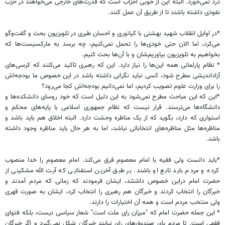
درد نمی‌خورد. البته این از خوبی احزاب است که قدرت‌های خارجی می‌خواهند در حزب
نفوذی داشته باشند تا از طریق آن عمل کنند.
*در اوایل انقلاب شهید بهشتی با کیانوری و احسان طبری در تلویزیون بحث و گفت‌وگو
می‌کرد، اما الان حتی خودی‌ها را تحمل نمی‌کنیم، چه برسد به مارکسیست‌ها که
بخواهیم به تلویزیون بیاوریم‌شان و با آن‌ها بحث کنیم.
* نظام پارلمانی همه این‌ها را نیاز دارد. این که رهبری تاکید می‌کنند که کرسی‌های
آزاداندیشی مطرح شود، کسی نباید نگرانی داشته باشد در این خصوص ما بودجه‌اش
را برای وزارت علوم تصویب کردیم، اما نمی‌دانیم بودجه‌اش کجا می‌رود؟
*این که این مباحث مطرح نمی‌شود به این دلیل است که خود روسای دانشکده‌ها و
دانشگاه‌ها می‌ترسند. قرار نیست که نظام جمهوری اسلامی با پایه‌های محکم و
استواری که دارد، بگوید که از یک مناظره وحشت دارد. البته اخلاق هم باید باشد و
مناظره‌ها مثل مناظره‌های انتخاباتی نباشد، اما به هر حال باید مناظره وجود داشته
باشد.
*باید دانست ولی فقیه با امام معصوم فرق می‌کند. امام معصوم را خدا منصوب
کرده و مردم باید تابع او باشند. بر طبق آخرین استفتایی که آیت الله مشکینی از
حضرت امام دراین خصوص داشتند، ایشان فرمودند که زمانی که مردم آمدند و
خبرگان را انتخاب کردند و خبرگان هم رهبری را انتخاب کرد، ایشان به صورت قهری
ولی منتخب مردم است و همه آن اختیارات را دارند.
* این جمله حضرت امام که "میزان رای ملت است" شعار سیاسی نیست، بلکه فتوای
فقهی است. تا مردم پای صندوق‌های رای نیایند خبرگان شکل نمی‌گیرد و اگر خبرگان