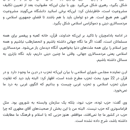
شکل بگیرد، رهبری شکل می‌گیرد .وی با بیان این‌که مقبولیت بعد از تعیین تکلیف
مشروعیت است، خاطرنشان کرد: این‌که برخی اساتید دانشگاه می‌گویند مشروعیت
الهی هم هیچ است. هر دو توامان باید با هم باشند تا فضای جمهوری اسلامی و
مردمسالاری دینی و دموکراسی اسلامی شکل بگیرد.
در ادامه بادامچیان با تاکید بر این‌که خداوند، قرآن، خانه کعبه و پیغمبر برای همه
مسلمانان است، گفت: اگر ما نگاه جهانی داشته باشیم و انحصارطلب نباشیم و همه
چیز اسلام را برای همه ملت‌های دنیا بخواهیم، آنگاه دیدمان باز می‌شود. مردمسالاری
اسلامی یعنی مردمسالاری جهانی. وقتی ما چنین دینی داریم، باید نگاه بازتری به
مسائل داشته باشیم.
این نماینده مجلس شورای اسلامی با بیان این‌که تحزب در دین ما وجود دارد و در
قرآن در 22 مورد بحث تحزب مطرح شده است، اظهار کرد: البته باید دید که تفاوت
میان تحزب اسلامی و تحزب غربی چیست و بدانیم که الگوی غربی به درد ما
نمی‌خورد.
وی گفت: حزب توده، حزب نبود، بلکه یک سازمان وابسته به شوروی بود. مثل
فراماسونری که حزب نیست. البته من با این بخش از صحبت‌های آقای مطهری که چرا
حزب در کشور ما جا نمی‌افتد، موافقم. هنوز حزبی که با اسلام و فرهنگ ما مطابقت
داشته باشد، شرح داده نشده است.