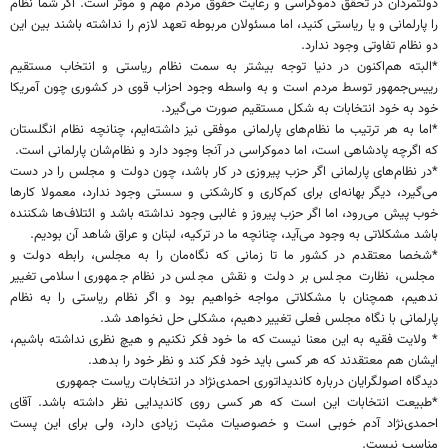
دولتمردان در تحقق دموکراسی و رعایت حقوق مردم مهم و موثر است. اگر شما نظام
را پارلمانی و یا ریاستی کنید، اما مسئولان مربوطه تعهد لازم را نداشته باشند بین این
دو نظام تفاوتی وجود ندارد.
*البته هم‌اکنون در دنیا توجه بیشتر به سمت نظام ریاستی و انتخاب مستقیم
رییس‌جمهور توسط مردم است و به واسطه وجود احزاب قوی در کشوری چون آمریکا
خود به خود انتخابات به شکل مستقیم صورت می‌گیرد.
*اما به هر ترتیب ما نظام‌های پارلمانی موفقی نیز داشته‌ایم، چنانچه نظام انگلستان
که اگرچه پادشاهی است، اما دموکراسی در آنجا وجود دارد و نظام‌شان پارلمانی است.
*در نظام‌های پارلمانی اگر حزب پیروزی در کار باشد، چون دولت و مجلس را در دست
می‌گیرد، دیگر بهانه‌ای برای کم‌کاری و کارشکنی و سستی وجود ندارد، معمولا کارها
خوب پیش می‌رود، اما اگر حزب پیروز و غالبی وجود نداشته باشد و ائتلاف‌ها شکننده
باشد مشکلاتی به وجود می‌آید، چنانچه ما در ترکیه، لبنان و عراق شاهد آن بودیم.
*شخصا معتقدم در کشور ما تا زمانی که نگاه‌مان را به مجلس، رابطه دولت و
مجلس، نظارت مجلس بر دولت و نقش مجلس در نظام جمهوری اسلامی تغییر
ندهیم، همچنان با مشکلاتی مواجه خواهیم بود و اگر نظام ریاستی را به نظام
پارلمانی با نگاه مجلس فعلی تغییر دهیم، مشکلی حل نخواهد شد.
* ولایت فقیه به این معنا نیست که ما خود فکر نکنیم و هیچ نظری نداشته باشیم،
ایشان هم معتقدند که هر کسی باید خود فکر کند و نظر خود را بدهد.
دیدگاه اصولگرایان درباره کاندیداتوری احمدی‌نژاد در انتخابات ریاست جمهوری
*طبیعت انتخابات این است که هر کسی روی کاندیدایی نظر داشته باشد. آقای
احمدی‌نژاد آدم خوبی است و خصوصیات مثبت زیادی دارد، ولی برای این پست
مناسب نیست.