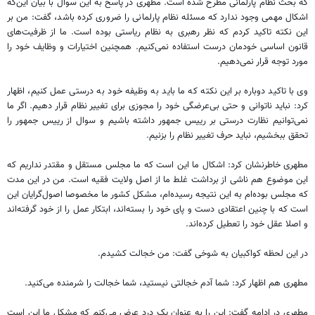
که بحث نظام پارلمانی مطرح شده است. مطهری در پاسخ به این سوال با بیان این‌که
اشکال مهمی وجود ندارد که مسئله نظام پارلمانی را ضروری کرده باشد، گفت: من بر
این نکته تاکید کردم که نظر رهبری به نظام ریاستی بوده است. ما از ظرفیت‌های
قانون اساسی خودمان درست استفاده نمی‌کنیم. همچنین اختیارات و وظایف خود را
مورد توجه قرار نمی‌دهیم.
وی با تاکید دوباره بر این نکته که ما باید به وظیفه خود به درستی عمل کنیم، اظهار
کرد: نباید ناتوانی و حتی بی‌عرضگی خود را مجوزی برای تغییر نظام قرار دهیم. اگر ما
نمی‌توانیم نظارت درستی بر رییس جمهور داشته باشیم و سوال از رییس جمهور را
تحقق ببخشیم، نباید حرف تغییر نظام را بزنیم.
مطهری خاطرنشان کرد: اشکال ما این است که ما مجلس مستقل و مقتدر نداریم که
این موضوع هم ناشی از برداشت غلط ما از اصل ولایت فقیه است. من در این مدت
که مجلس بوده‌ام به این نتیجه رسیده‌ام، مشکل کشور ما مخصوصا اصول‌گرایان این
است که با چنین اعتقادی دست و پای خود را بسته‌اند، ابتکار عمل را از خود گرفته‌اند
و اصلا عقل خود را تعطیل کرده‌اند.
در این لحظه کواکبیان به شوخی گفت: من خجالت کشیدم.
مطهری هم اظهار کرد: شما آدم خجالتی نیستید، شما خجالت را شرمنده می‌کنید.
مطهری در ادامه گفت: این را به عنوان یک درد عرض می‌کنم که مشکل ما این است