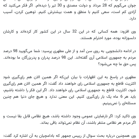
جوان می‌گویم که 28 مرداد و دولت مصدق و 30 تیر را دیده‌ام. اگر فکر می‌کنید که
آزادی کم است، سعی کنیم با منطق و همت بیشترش کنیم. توهین کردن، آسیب
دارد.
وی افزود: همه کسانی که در این 32 سال در این کشور کار کرده‌اند و کارشان
دلسوزانه بوده، مورد احترام هستند.
در ادامه دانشجویی به روی سن آمد و از علی مطهری پرسید: شما می‌گویید 98 درصد
مردم به جمهوری اسلامی آری گفته‌اند. این 98 درصد پدران و پدربزرگان ما بوده‌اند.
پس حق ما چه می‌شود؟
مطهری در پاسخ به این اظهارات با بیان این‌که اگر همین الان هم رای‌گیری شود
اکثریت قاطع به جمهوری اسلامی رای خواهند داد گفت: اگر همین الان هم رای‌گیری
شود، اکثریت قاطع به جمهوری اسلامی رای خواهند داد. اگر این فکر را داشته باشیم،
باید هر 6 ماه یک بار رای‌گیری کنیم. این معنی ندارد و هیچ جای دنیا هم چنین
مسئله‌ای را نمی‌بینیم.
وی تاکید کرد: اگر نارضایتی عمومی وجود داشته باشد، هیچ نظامی قابل بقا نیست و
اگر مردم هر نظامی متنفر باشند، آن نظام نمی‌تواند باقی بماند.
وی همچنین درباره بحث سوال از رییس جمهور که بادامچیان به آن اشاره کرد گفت: