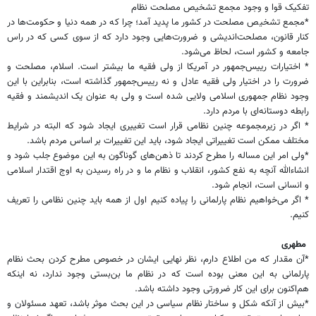
تفکیک قوا و وجود مجمع تشخیص مصلحت نظام
*مجمع تشخیص مصلحت در کشور ما پدید آمد؛ چرا که در همه دنیا و حکومت‌ها در
کنار قانون، مصلحت‌اندیشی و ضرورت‌هایی وجود دارد که از سوی کسی که در راس
جامعه و کشور است، لحاظ می‌شود.
* اختیارات رییس‌جمهور در آمریکا از ولی فقیه ما بیشتر است. اسلام، مصلحت و
ضرورت را در اختیار ولی فقیه عادل و نه رییس‌جمهور گذاشته است، بنابراین با این
وجود نظام جمهوری اسلامی ولایی شده است و ولی به عنوان یک اندیشمند و فقیه
رابطه دوستانه‌ای با مردم دارد.
* اگر در زیرمجموعه چنین نظامی قرار است تغییری ایجاد شود که البته در شرایط
مختلف ممکن است تغییراتی ایجاد شود، باید این تغییرات بر اساس مردم باشد.
*ولی امر این مساله را مطرح کردند تا ذهن‌های گوناگون به این موضوع جلب شود و
انشاءالله آنچه به نفع کشور، انقلاب و نظام ما و در راه رسیدن به اوج اقتدار اسلامی
و انسانی است، انجام شود.
* اگر می‌خواهیم نظام پارلمانی را پیاده کنیم اول از همه باید چنین نظامی را تعریف
کنیم.
مطهری
*آن مقدار که من اطلاع دارم، نظر نهایی ایشان در خصوص مطرح کردن بحث نظام
پارلمانی به این معنی بوده است که در نظام ما بن‌بستی وجود ندارد، نه اینکه
هم‌اکنون برای این کار ضرورتی وجود داشته باشد.
*بیش از آنکه شکل و ساختار نظام سیاسی در این بحث موثر باشد، تعهد مسئولان و