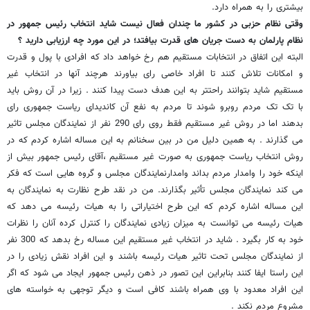
بیشتری را به همراه دارد.
وقتی نظام حزبی در کشور ما چندان فعال نیست شاید انتخاب رئیس جمهور در
نظام پارلمان به دست جریان های قدرت بیافتد؛ در این مورد چه ارزیابی دارید ؟
البته این اتفاق در انتخابات مستقیم هم رخ خواهد داد که افرادی با پول و قدرت
و امکانات تلاش کنند تا افراد خاصی رای بیاورند هرچند آنها در انتخاب غیر
مستقیم شاید بتوانند راحتتر به این هدف دست پیدا کنند . زیرا در آن روش باید
با تک تک مردم روبرو شوند تا مردم به نفع آن کاندیدای ریاست جمهوری رای
بدهند اما در روش غیر مستقیم فقط روی رای 290 نفر از نمایندگان مجلس تاثیر
می گذارند . به همین دلیل من در بین سخنانم به این مساله اشاره کردم که در
روش انتخاب ریاست جمهوری به صورت غیر مستقیم ،آقای رئیس جمهور بیش از
اینکه خود را وامدار مردم بداند وامدارنمایندگان مجلس و گروه هایی است که فکر
می کند نمایندگان مجلس تأثیر بگذارند. من در نقد طرح نظارت به نمایندگان به
این مساله اشاره کردم که این طرح اختیاراتی را به هیات رئیسه می دهد که
هیات رئیسه می توانست به میزان زیادی نمایندگان را کنترل کرده آنان را نظرات
خود به کار بگیرد . شاید در انتخاب غیر مستقیم این مساله رخ بدهد که 300 نفر
از نمایندگان مجلس تحت تاثیر هیات رئیسه باشند و این افراد نقش زیادی را در
این راستا ایفا کنند بنابراین این تصور در ذهن رئیس جمهور ایجاد می شود که اگر
این افراد معدود با وی همراه باشند کافی است و دیگر توجهی به خواسته های
مشروع مردم نکند .