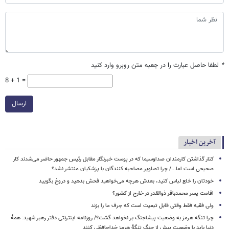
*
لطفا حاصل عبارت را در جعبه متن روبرو وارد کنید
8 + 1 =
ارسال
آخرین اخبار
کنار گذاشتن کارمندان صداوسیما که در پوست خبرنگار مقابل رئیس جمهور حاضر می‌شدند کار
صحیحی است اما.../ چرا تصاویر مصاحبه کنندگان با پزشکیان منتشر نشد؟
خودتان را خلع لباس کنید، بعدش هرچه می‌خواهید فحش بدهید و دروغ بگویید
اقامت پسر محمدباقر ذوالقدر در خارج از کشور؟
ولی فقیه فقط وقتی قابل تبعیت است که جرف ما را بزند
چرا تنگه هرمز به وضعیت پیشاجنگ بر نخواهد گشت؟/ روزنامه اینترنتی دفتر رهبر شهید: همۀ
دنیا باید با وضعیت پیش از جنگِ تنگۀ هرمز خداحافظی کنند