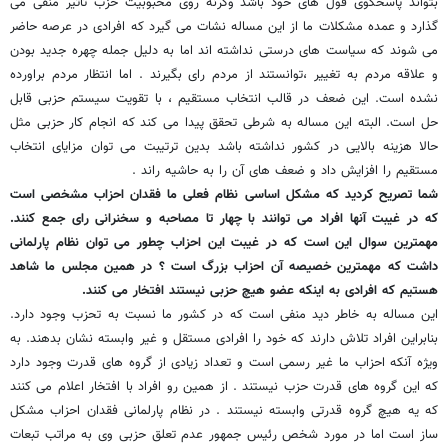
بتواند پاسخگوی قول های خود باشد وگرنه روی محبوبیت حزب تاثیر منفی می
گذارد و عمده مشکلات ما از این مساله نشات می گیرد که افرادی در عرصه حاضر
می شوند که سیاست های درستی نداشته اند اما به دلیل جمله چهره جدید بودن
و علاقه مردم به تغییر ،توانستند از مردم رای بگیرند . اما انتظار مردم براورده
نشده است. این ضعف در قالب انتخاب مستقیم ، با تقویت سیستم حزبی قابل
حل است. البته این مساله به شرطی تحقق پیدا می کند که انجام کار حزبی مثل
حالا هزینه بالایی در کشور نداشته باشد بدین ترتیبت می توان مزایای انتخاب
مستقیم را افزایش داد و ضعف های آن را به حاشیه راند .
شما تصریح کردید که مشکل اساسی نظام فعلی ما فقدان احزاب مشخصی است
که در غیبت آنها افراد می توانند با چهار تا مصاحبه و سخنرانی رای جمع کنند.
مهمترین سوال این است که در غیبت این احزاب چطور می توان نظام پارلمانی
داشت که مهمترین خصیصه آن احزاب بزرگ است ؟ در همین مجلس ما شاهد
هستیم که افرادی به اینکه عضو هیچ حزبی نیستند افتخار می کنند.
این مساله به خاطر دید منفی است که در کشور ما نسبت به تحزب وجود دارد.
بنابراین افراد تلاش دارند که خود را افرادی مستقل و غیر وابسته نشان بدهند. به
ویژه آنکه احزاب ما غیر رسمی است و تعداد زیادی از گروه های قدرت وجود دارد
که این گروه های قدرت حزب نیستند . از همین رو افراد با افتخار اعلام می کنند
که یه هیچ گروه قدرتی وابسته نیستند . در نظام پارلمانی فقدان احزاب مشکل
ساز است اما در مورد شخص رئیس جمهور عدم تعلق حزبی وی به مراتب تبعات