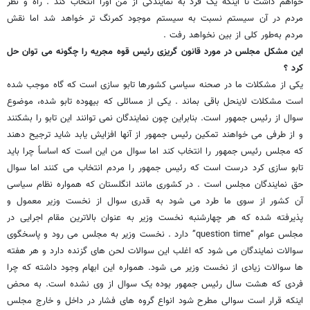
خواهم داشت تا اینکه یک فرد به نمایندگی از من اورا انتخاب کند . راه و نظر
مردم در آن سیستم نسبت به سیستم موجود کمرنگ تر خواهد شد اما نقش
مردم به‌طور کلی از بین نخواهد رفت .
این مشکل مجلس در مورد قانون گریزی رئیس قوه مجریه را چگونه می توان حل
کرد ؟
یکی از مشکلات ما در صحنه سیاسی کشورها تابو سازی است که گاه موجب شده
است مشکلات لاینحل باقی بماند . یکی از مسائلی که بیهوده تابو شده، موضوع
سوال از رئیس جمهور است. بنابراین چون نمایندگان نمی توانند این تابو را بشکنند
و از طرفی می خواهند تمکین رئیس جمهور از آنها افزایش یابد شاید ترجیح دهند
که مجلس رئیس جمهور را انتخاب کند اما سوال من این است که اساساً چرا باید
تابو سازی کرد درست است که رئیس جمهور را مردم انتخاب می کنند اما سوال
حق نمایندگان مجلس است . در کشوری مانند انگلستان که همواره نظام سیاسی
آن کشور از سوی ما طرد می شود به قدری سوال از نخست وزیر معمول و
پذیرفته شده که هر چهارشنبه نخست وزیر به عنوان بالاترین مقام اجرایی در
مجلس عوام “question time” دارد . نخست وزیر به مجلس می رود و پاسخگوی
سوالات نمایندگان می شود که اغلب این سوالات لحن های گزنده دارد و هر هفته
ها سوالات زیادی از نخست وزیر می شود. همواره این ابهام وجود داشته که چرا
فردی که هشت سال رئیس جمهور بوده یک سوال از وی نشده است. به محض
اینکه قرار است سوالی مطرح شود انواع گروه های فشار در داخل و خارج مجلس