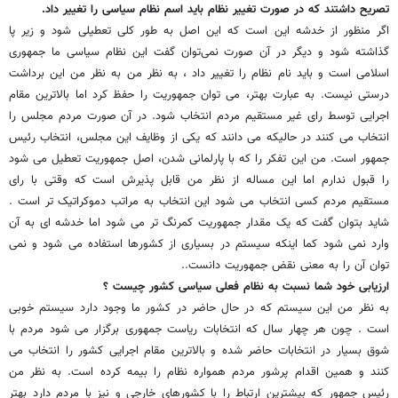
تصریح داشتند که در صورت تغییر نظام باید اسم نظام سیاسی را تغییر داد.
اگر منظور از خدشه این است که این اصل به طور کلی تعطیلی شود و زیر پا
گذاشته شود و دیگر در آن صورت نمی‌توان گفت این نظام سیاسی ما جمهوری
اسلامی است و باید نام نظام را تغییر داد ، به نظر من به نظر من این برداشت
درستی نیست. به عبارت بهتر، می توان جمهوریت را حفظ کرد اما بالاترین مقام
اجرایی توسط رای غیر مستقیم مردم انتخاب شود. در آن صورت مردم مجلس را
انتخاب می کنند در حالیکه می دانند که یکی از وظایف این مجلس، انتخاب رئیس
جمهور است. من این تفکر را که با پارلمانی شدن، اصل جمهوریت تعطیل می شود
را قبول ندارم اما این مساله از نظر من قابل پذیرش است که وقتی با رای
مستقیم مردم کسی انتخاب می شود این انتخاب به مراتب دموکراتیک تر است .
شاید بتوان گفت که یک مقدار جمهوریت کمرنگ تر می شود اما خدشه ای به آن
وارد نمی شود کما اینکه سیستم در بسیاری از کشورها استفاده می شود و نمی
توان آن را به معنی نقض جمهوریت دانست..
ارزیابی خود شما نسبت به نظام فعلی سیاسی کشور چیست ؟
به نظر من این سیستم که در حال حاضر در کشور ما وجود دارد سیستم خوبی
است . چون هر چهار سال که انتخابات ریاست جمهوری برگزار می شود مردم با
شوق بسیار در انتخابات حاضر شده و بالاترین مقام اجرایی کشور را انتخاب می
کنند و همین اقدام پرشور مردم همواره نظام را بیمه کرده است. به نظر من
رئیس جمهور که بیشترین ارتباط را با کشورهای خارجی و نیز با مردم دارد بهتر