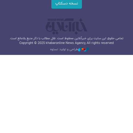
نسخه دسکتاپ
تمامی حقوق این سایت برای خبرآنلاین محفوظ است. نقل مطالب با ذکر منبع بلامانع است.
Copyright © 2025 khabaronline News Agancy, All rights reserved
طراحی و تولید: نستوه