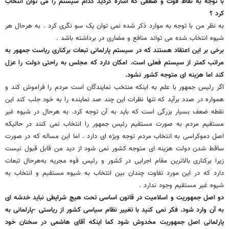
با توجه به نقاط قوت و ضعفی که اشاره کردید کدام سیستم را می توان انتخاب
کرد ؟
به نظر من با توجه به موارد ذکر شده نمی توان یک سو نگری کرد . به هرحال هر
شیوه انتخاب شده می تواند منافع و مضاری در برداشته باشد .
برخی بر این اعتقاد هستند که در سیستم پارلمانی تبعات برکناری ریاست جمهور به
مراتب کمتر از سیستم فعلی است. امکان دارد که مجلس به راحتی دولت را عزل
کند اما هزینه ای متوجه کشور نشود.
اگر رئیس جمهور با علم به اینکه منتخب نمایندگان است مردم را فراموش کند و
همواره در صدد برآید که تنها نظرات این چند صد نماینده را به خود جلب کند این
نقطه ضعف بسیار بزرگی است که باید به آن توجه کرد. به هرحال در شیوه غیر
مستقیم مردم به صورت مستقیم رئیس جمهور را انتخاب نمی کنند در حالیکه
اصل دموکراسی به انتخاب مردم توجه ویژه ای دارد . اما این مساله که در صورت
ساقط شدن دولت هزینه ای متوجه کشور نمی شود از دید من قابل قبول نیست
زیرا برکناری بالاترین مقام اجرایی در کشور و رئیس قوه مجریه به‌هرحال تبعات
دارد که در این مورد تفاوت چندان بین انتخاب به شیوه مستقیم و انتخاب به
شیوه غیر مستقیم وجود ندارد .
دو اصل جمهوریت و اسلامیت در قانون اساسی تحت هیچ شرایطی نباید خدشه ای
به آن وارد شود. فکر نمی کنید با تغییر نظام سیاسی کشور از ریاستی -پارلمانی به
پارلمانی اصل جمهوریت مخدوش شود کما اینکه آقای هاشمی در سخنان خود