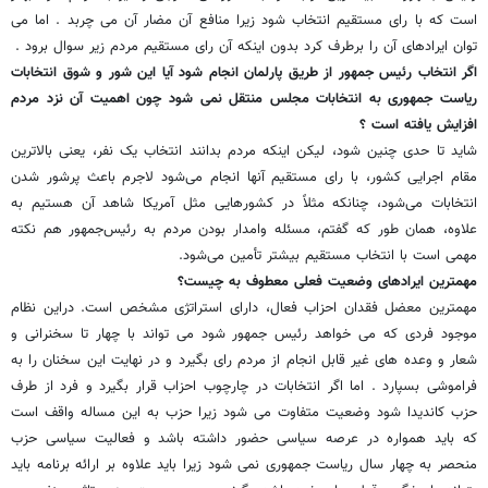
است که با رای مستقیم انتخاب شود زیرا منافع آن مضار آن می چربد . اما می
توان ایرادهای آن را برطرف کرد بدون اینکه آن رای مستقیم مردم زیر سوال برود .
اگر انتخاب رئیس جمهور از طریق پارلمان انجام شود آیا این شور و شوق انتخابات
ریاست جمهوری به انتخابات مجلس منتقل نمی شود چون اهمیت آن نزد مردم
افزایش یافته است ؟
شاید تا حدی چنین شود، لیکن اینکه مردم بدانند انتخاب یک نفر، یعنی بالاترین
مقام اجرایی کشور، با رای مستقیم آنها انجام می‌شود لاجرم باعث پرشور شدن
انتخابات می‌شود، چنانکه مثلاً در کشور‌هایی مثل آمریکا شاهد آن هستیم به
علاوه، همان طور که گفتم، مسئله وامدار بودن مردم به رئیس‌جمهور هم نکته
مهمی است با انتخاب مستقیم بیشتر تأمین می‌شود.
مهمترین ایرادهای وضعیت فعلی معطوف به چیست؟
مهمترین معضل فقدان احزاب فعال، دارای استراتژی مشخص است. دراین نظام
موجود فردی که می خواهد رئیس جمهور شود می تواند با چهار تا سخنرانی و
شعار و وعده های غیر قابل انجام از مردم رای بگیرد و در نهایت این سخنان را به
فراموشی بسپارد . اما اگر انتخابات در چارچوب احزاب قرار بگیرد و فرد از طرف
حزب کاندیدا شود وضعیت متفاوت می شود زیرا حزب به این مساله واقف است
که باید همواره در عرصه سیاسی حضور داشته باشد و فعالیت سیاسی حزب
منحصر به چهار سال ریاست جمهوری نمی شود زیرا باید علاوه بر ارائه برنامه باید