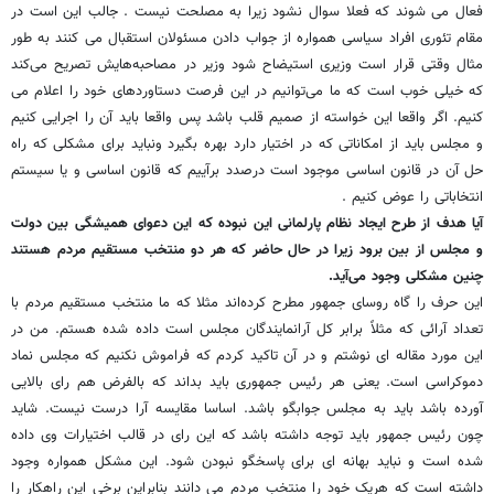
فعال می شوند که فعلا سوال نشود زیرا به مصلحت نیست . جالب این است در
مقام تئوری افراد‌ سیاسی همواره از جواب دادن مسئولان استقبال می کنند به طور
مثال وقتی قرار است وزیری استیضاح شود وزیر در مصاحبه‌هایش تصریح می‌کند
که خیلی خوب است که ما می‌توانیم در این فرصت دستاوردهای خود را اعلام می
کنیم. اگر واقعا این خواسته از صمیم قلب باشد پس واقعا باید آن را اجرایی کنیم
و مجلس باید از امکاناتی که در اختیار دارد بهره بگیرد ونباید برای مشکلی که راه
حل آن در قانون اساسی موجود است درصدد برآییم که قانون اساسی و یا سیستم
انتخاباتی را عوض کنیم .
آیا هدف از طرح ایجاد نظام پارلمانی این نبوده که این دعوای همیشگی بین دولت
و مجلس از بین برود زیرا در حال حاضر که هر دو منتخب مستقیم مردم هستند
چنین مشکلی وجود می‌‌آید.
این حرف را گاه روسای جمهور مطرح کرده‌‌اند مثلا که ما منتخب مستقیم مردم با
تعداد آرائی که مثلاً برابر کل آرانمایندگان مجلس است داده شده هستم. من در
این مورد مقاله ای نوشتم و در آن تاکید کردم که فراموش نکنیم که مجلس نماد
دموکراسی است. یعنی هر رئیس جمهوری باید بداند که بالفرض هم رای بالایی
آورده باشد باید به مجلس جوابگو باشد. اساسا مقایسه آرا درست نیست. شاید
چون رئیس جمهور باید توجه داشته باشد که این رای در قالب اختیارات وی داده
شده است و نباید بهانه ای برای پاسخگو نبودن شود. این مشکل همواره وجود
داشته است که هریک خود را منتخب مردم می دانند بنابراین برخی این راهکار را