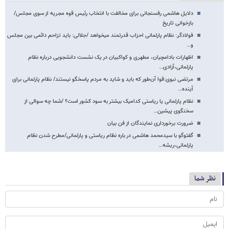
دلایل هاشمی رفسنجانی برای مخالفت با انتخاب رئیس قوه مجریه از سوی مجلس/
بازخوانی تاریخ
فولادگر: نظام پارلمانی احزاب قدرتمند می​خواهد /جلالی: باید تزاحم دائمی بین مجلس
و…
اظهارات بادامچیان، مطهری و کواکبیان در یک نشست دانشجویی درباره نظام
پارلمانی،آزادی…
مرتضی نبوی:قوا آن‌طور که باید و شاید به مردم پاسخگو نیستند/ نظام پارلمانی برای
آینده…
نظام پارلمانی یا ریاستی کدامیک بیشتر به سود کشور است؟ /شما چه سوالی از
سخنگوی پیشین…
ضرورت برخورداری نمایندگان از فن بیان
گفت​وگو با سیدمحمد هاشمی در باره نظام ریاستی و پارلمانی/مطرح شدن نظام
پارلمانی،ریشه…
نظر شما