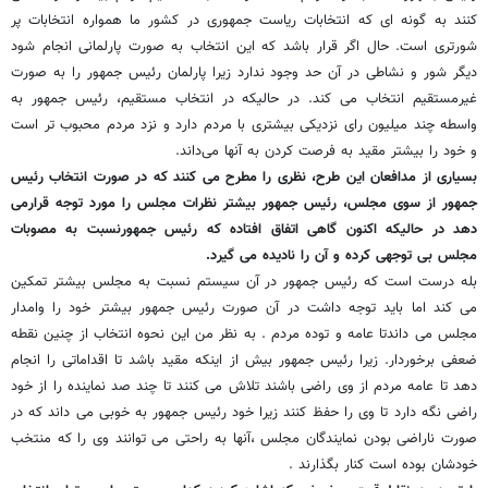
کنند به گونه ای که انتخابات ریاست جمهوری در کشور ما همواره انتخابات پر
شورتری است. حال اگر قرار باشد که این انتخاب به صورت پارلمانی انجام شود
دیگر شور و نشاطی در آن حد وجود ندارد زیرا پارلمان رئیس جمهور را به صورت
غیرمستقیم انتخاب می کند. در حالیکه در انتخاب مستقیم، رئیس جمهور به
واسطه چند میلیون رای نزدیکی بیشتری با مردم دارد و نزد مردم محبوب تر است
و خود را بیشتر مقید به فرصت کردن به آنها می‌داند.
بسیاری از مدافعان این طرح، نظری را مطرح می کنند که در صورت انتخاب رئیس
جمهور از سوی مجلس، رئیس جمهور بیشتر نظرات مجلس را مورد توجه قرارمی
دهد در حالیکه اکنون گاهی اتفاق افتاده که رئیس جمهورنسبت به مصوبات
مجلس بی توجهی کرده و آن را نادیده می گیرد.
بله درست است که رئیس جمهور در آن سیستم نسبت به مجلس بیشتر تمکین
می کند اما باید توجه داشت در آن صورت رئیس جمهور بیشتر خود را وامدار
مجلس می داندتا عامه و توده مردم . به نظر من این نحوه انتخاب از چنین نقطه
ضعفی برخوردار. زیرا رئیس جمهور بیش از اینکه مقید باشد تا اقداماتی را انجام
دهد تا عامه مردم از وی راضی باشند تلاش می کنند تا چند صد نماینده را از خود
راضی نگه دارد تا وی را حفظ کنند زیرا خود رئیس جمهور به خوبی می داند که در
صورت ناراضی بودن نمایندگان مجلس ،آنها به راحتی می توانند وی را که منتخب
خودشان بوده است کنار بگذارند .