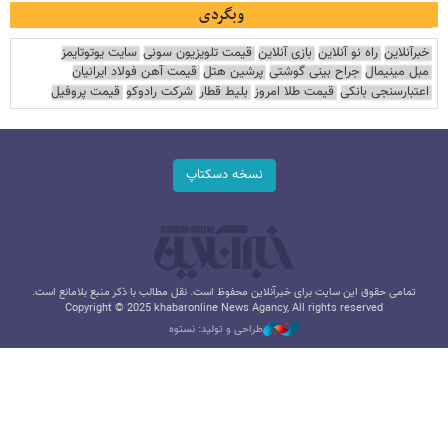
وبگردی
خبرآنلاین
راه نو آنلاین
بازی آنلاین
قیمت تلویزیون سونی
سایت یوتوتایمز
مبل مینیمال
جراح بینی گوشتی
پرشین هتل
قیمت آهن فولاد ایرانیان
اعتبارسنجی بانکی
قیمت طلا امروز
بلیط قطار
شرکت رادوکو
قیمت پروفیل
نسخه دسکتاپ
تمامی حقوق این سایت برای خبرآنلاین محفوظ است. نقل مطالب با ذکر منبع بلامانع است.
Copyright © 2025 khabaronline News Agancy, All rights reserved
طراحی و تولید: نستوه