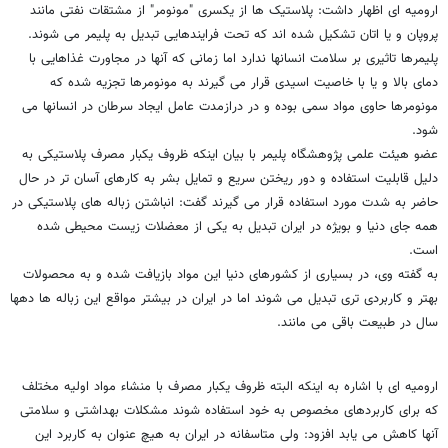
ارومیه ای اظهار داشت: پلاستیک ها از یکسری "مونومر" از مشتقات نفتی مانند
پروپان و یا اتان تشکیل شده اند که تحت فرایندهایی تبدیل به پلیمر می شوند.
پلیمرها تاثیری بر سلامت انسانها ندارد اما زمانی که آنها در مجاورت غذاهایی با
دمای بالا و یا با خاصیت اسیدی قرار می گیرند به مونومرها تجزیه شده که
مونومرها حاوی مواد سمی بوده و در درازمدت عامل ایجاد سرطان در انسانها می
شود.
عضو هیئت علمی پژوهشگاه پلیمر با بیان اینکه ظروف یکبار مصرف پلاستیکی به
دلیل قابلیت استفاده و دور ریختن سریع و تمایل بشر به کارهای آسان تر در حال
حاضر به شدت مورد استفاده قرار می گیرند گفت: انباشتن زباله های پلاستیکی در
همه جای دنیا و بویژه در ایران تبدیل به یکی از معضلات زیست محیطی شده
است.
به گفته وی، در بسیاری از کشورهای دنیا این مواد بازیافت شده و به محصولات
بهتر و کاربردی تری تبدیل می شوند اما در ایران در بیشتر مواقع این زباله ها دهها
سال در طبیعت باقی می مانند.
ارومیه ای با اشاره به اینکه البته ظروف یکبار مصرف با منشاء مواد اولیه مختلف
که برای کاربردهای مخصوص به خود استفاده شوند مشکلات بهداشتی و سلامتی
آنها کاهش می یابد افزود: ولی متاسفانه در ایران به هیچ عنوان به کاربرد این