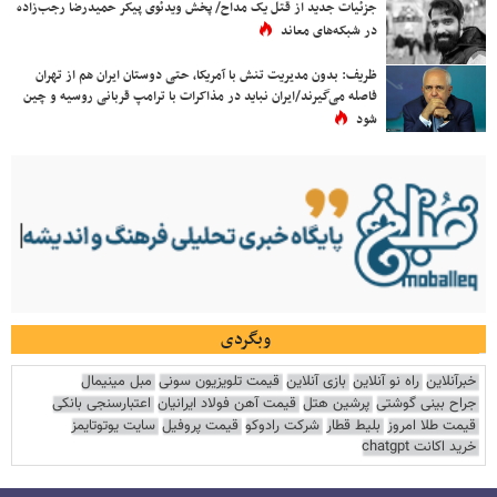
جزئیات جدید از قتل یک مداح/ پخش ویدئوی پیکر حمیدرضا رجب‌زاده
در شبکه‌های معاند
ظریف: بدون مدیریت تنش با آمریکا، حتی دوستان ایران هم از تهران
فاصله می‌گیرند/ایران نباید در مذاکرات با ترامپ قربانی روسیه و چین
شود
وبگردی
خبرآنلاین
راه نو آنلاین
بازی آنلاین
قیمت تلویزیون سونی
مبل مینیمال
جراح بینی گوشتی
پرشین هتل
قیمت آهن فولاد ایرانیان
اعتبارسنجی بانکی
قیمت طلا امروز
بلیط قطار
شرکت رادوکو
قیمت پروفیل
سایت یوتوتایمز
خرید اکانت chatgpt