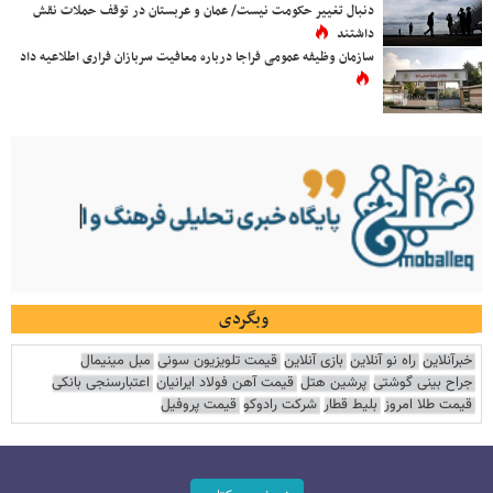
دنبال تغییر حکومت نیست/ عمان و عربستان در توقف حملات نقش
داشتند
سازمان وظیفه عمومی فراجا درباره معافیت سربازان فراری اطلاعیه داد
وبگردی
خبرآنلاین
راه نو آنلاین
بازی آنلاین
قیمت تلویزیون سونی
مبل مینیمال
جراح بینی گوشتی
پرشین هتل
قیمت آهن فولاد ایرانیان
اعتبارسنجی بانکی
قیمت طلا امروز
بلیط قطار
شرکت رادوکو
قیمت پروفیل