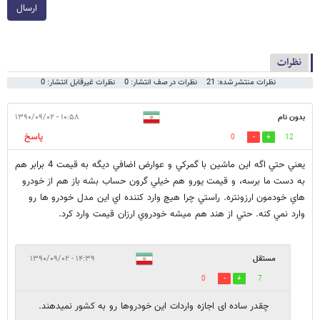
ارسال
نظرات
نظرات منتشر شده: 21
نظرات در صف انتشار: 0
نظرات غیرقابل انتشار: 0
بدون نام
۱۰:۵۸ - ۱۳۹۰/۰۹/۰۲
پاسخ
0
12
يعني حتي اگه اين ماشين با گمركي و عوارض اضافي ديگه به قيمت 4 برابر هم
به دست ما برسه، و قيمت يورو هم خيلي گرون حساب بشه باز هم از خودرو
هاي خودمون ارزونتره. راستي چرا هيچ وارد كننده اي اين مدل خودرو ها رو
وارد نمي كنه. حتي از هند هم ميشه خودروي ارزان قيمت وارد كرد.
مستقل
۱۴:۳۹ - ۱۳۹۰/۰۹/۰۲
0
7
چقدر ساده ای اجازه واردات این خودروها رو به کشور نمیدهند.