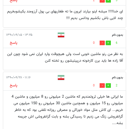
پاسخ
2
3
ای خدا!!!! میشه اینو بیارند ایرون ما ته طغاریهای بی پول آرزومند یکیشوبخریم
چند لایی باش بکشیم ودانس بدیم !!!
بدون نام
۱۳:۲۵ - ۱۳۹۰/۰۹/۰۵
پاسخ
0
6
به نظر من رنو ماشین خوبی است ولی هیچوقت وارد ایران نمی شود چون این
آقا زاده ها باید برن کارخونه درپیتیشون رو تخته کنن
بدون نام
۱۱:۱۶ - ۱۳۹۰/۰۹/۲۸
پاسخ
0
2
ما ایرانی ها خیلی ثروتمندیم که ماشین 2 میلیونی رو 8 میلیون و ماشین 4
میلیونی رو 15 میلیون و همچنین ماشین 30 میلیونی رو 150 میلیون می
خریم... ای کاش مثل مواد خوراکی و مصرفی روزانه تلفنی بود که به خاطر
گرانفروشی زنگ می زدیم تا رسیدگی بشه و بابت گرانفروشی اش جریمه
بشه....