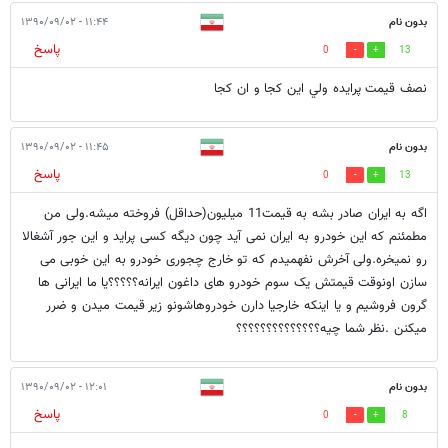
بدون نام
۱۱:۴۴ - ۱۳۹۰/۰۹/۰۲
پاسخ
0
13
نصف قيمت پرايده ولي اين كجا و ان كجا
بدون نام
۱۱:۴۵ - ۱۳۹۰/۰۹/۰۲
پاسخ
0
13
اگه به ایران صادر بشه به قیمت11 میلیون(حداقل) فروخته میشه.ولی من
مطمئنم که این خودرو به ایران نمی آید چون دیگه کسی پراید و این جور آشغالا
رو نمیخره.ولی آخرش نفهمیدم که تو خارج چجوری خودرو به این خوبی می
سازن اونوقت قیمتش یک سوم خودرو های داغون ایرانه؟؟؟؟؟یا ما ایرانی ها
گرون فروشیم و یا اینکه خارجیا دارن خودروهاشونو زیر قیمت میدن و ضرر
میکنن .نظر شما چیه؟؟؟؟؟؟؟؟؟؟؟؟؟؟
بدون نام
۱۲:۰۱ - ۱۳۹۰/۰۹/۰۲
پاسخ
0
8