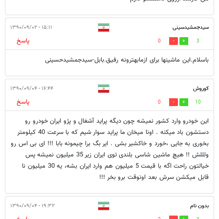
سیدجمشیدسینی
۱۵:۱۱ - ۱۳۹۰/۰۹/۰۲
پاسخ
0
3
باسلام.این ماشینها برای ازمابهترونه رفیق.بابل-سیدجمشیدحسینی
کوروش
۱۶:۴۴ - ۱۳۹۰/۰۹/۰۴
پاسخ
0
10
این خودرو وارد کشور نمیشه چون دیگه پراید آشغال و پژو ایران خودرو رو
دستشون باد میکنه . اونا میخان ما پراید سوار شیم که با سرعت 40 کیلومتر
بخوری به جایی ،خورد و خاکشیر بشی . ایر بگ برا چیمونه بابا !!! ای بی اس رو
ولللش !! هیچ ماشین شاسی بلندی توی ایران زیر 35 میلیون نمیشه پس
خیالتون راحت اگه با قیمت 5 میلیون هم وارد ایران بشه، یه 30 میلیون نا
قابل میکشن سرش بعد اونوقت برو بخر !!!
بدون نام
۱۹:۳۲ - ۱۳۹۰/۰۹/۰۴