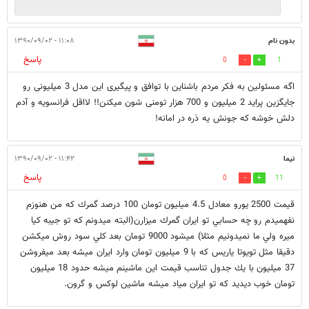
بدون نام
۱۱:۰۸ - ۱۳۹۰/۰۹/۰۲
پاسخ
0
1
اگه مسئولین به فکر مردم باشناین با توافق و پیگیری این مدل 3 میلیونی رو
جایگزین پراید 2 میلیون و 700 هزار تومنی شون میکنن!! لااقل فرانسویه و آدم
دلش خوشه که جونش یه ذره در امانه!
نيما
۱۱:۴۲ - ۱۳۹۰/۰۹/۰۲
پاسخ
0
11
قيمت 2500 يورو معادل 4.5 ميليون تومان 100 درصد گمرك كه من هنوزم
نفهميدم رو چه حسابي تو ايران گمرك ميزارن(البته ميدونم كه تو جيبه كيا
ميره ولي ما نميدونيم مثلا) ميشود 9000 تومان بعد كلي سود روش ميكشن
دقيقا مثل تويوتا ياريس كه با 9 ميليون تومان وارد ايران ميشه بعد ميفروشن
37 ميليون با يك جدول تناسب قيمت اين ماشينم ميشه حدود 18 ميليون
تومان خوب ديديد كه تو ايران مياد ميشه ماشين لوكس و گرون.