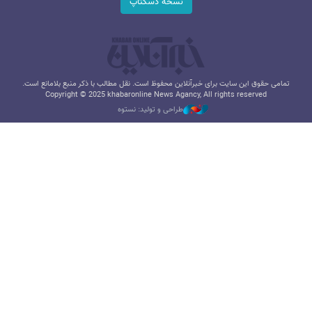
نسخه دسکتاپ
تمامی حقوق این سایت برای خبرآنلاین محفوظ است. نقل مطالب با ذکر منبع بلامانع است.
Copyright © 2025 khabaronline News Agancy, All rights reserved
طراحی و تولید: نستوه