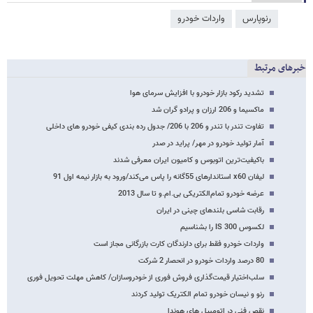
رنوپارس
واردات خودرو
خبرهای مرتبط
تشدید رکود بازار خودرو با افزایش سرمای هوا
ماکسیما و 206 ارزان و پرادو گران شد
تفاوت تندر با تندر و 206 با 206/ جدول رده بندی کیفی خودرو های داخلی
آمار تولید خودرو در مهر/ پراید در صدر
باکیفیت‌ترین اتوبوس و کامیون ایران معرفی شدند
لیفان x60 استاندارهای 55گانه را پاس می‌کند/ورود به بازار نیمه اول 91
عرضه خودرو تمام‌الکتریکی بی.ام.و تا سال 2013
رقابت شاسی بلند‌های چینی در ایران
لکسوس 300 IS را بشناسیم
واردات خودرو فقط برای دارندگان کارت بازرگانی مجاز است
80 درصد واردات خودرو در انحصار 2 شرکت
سلب‌اختیار قیمت‌گذاری فروش فوری از خودروسازان/ کاهش مهلت تحویل فوری
رنو و نیسان خودرو تمام الکتریک تولید کردند
نقص فنی در اتومبیل های هوندا