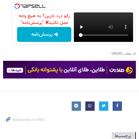
زانو درد دارین؟ به هیچ وجه
عمل نکنید❌ "پرسش‌نامه"
◀ پرسش‌نامه
کد مطلب
186243
برچسب‌ها