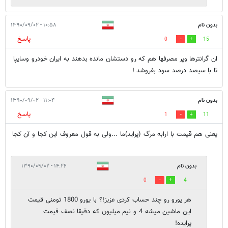
بدون نام
۱۰:۵۸ - ۱۳۹۰/۰۹/۰۲
پاسخ
0
15
ان گرانترها وپر مصرفها هم که رو دستشان مانده بدهند به ایران خودرو وسایپا
تا با سیصد درصد سود بفروشد !
بدون نام
۱۱:۰۴ - ۱۳۹۰/۰۹/۰۲
پاسخ
1
11
یعنی هم قیمت با ارابه مرگ (پراید)ما ...ولی به قول معروف این کجا و آن کجا
بدون نام
۱۴:۲۶ - ۱۳۹۰/۰۹/۰۲
0
4
هر یورو رو چند حساب کردی عزیز!؟ با یورو 1800 تومنی قیمت
این ماشین میشه 4 و نیم میلیون که دقیقا نصف قیمت
پرایده!