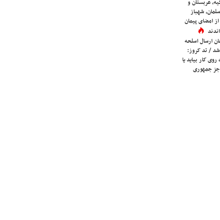
یه، عربستان و
لمان، شهباز
ز امضای پیمان
ندند
ان ارسال اسلحه
شد / تد کروز:
روی کار بیاید یا
جز جمهوری