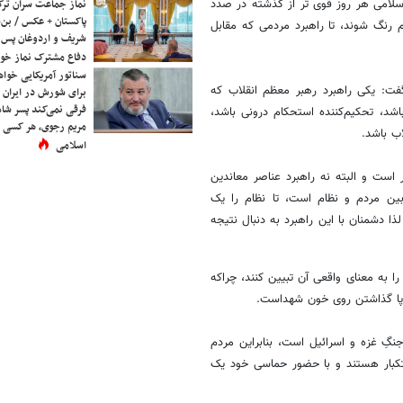
نماز جماعت سران ترک
اسلامی هر روز قوی تر از گذشته در صدد
پاکستان + عکس / بن‌س
رنگ شوند، تا راهبرد مردمی که مقابل
شریف و اردوغان پس ا
دفاع مشترک نماز خوا
سناتور آمریکایی خواه
فت: یکی راهبرد رهبر معظم انقلاب که
برای شورش در ایران 
فرقی نمی‌کند پسر شاه 
اشد، تحکیم‌کننده استحکام درونی باشد،
مریم رجوی، هر کسی 
ب باشد.
اسلامی
است و البته نه راهبرد عناصر معاندین
ین مردم و نظام است، تا نظام را یک
ذا دشمنان با این راهبرد به دنبال نتیجه
 را به معنای واقعی آن تبیین کنند، چراکه
 پا گذاشتن روی خون شهداست.
نگِ غزه و اسرائیل است، بنابراین مردم
ستکبار هستند و با حضور حماسی خود یک