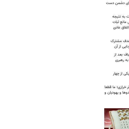
وهای دشمن دست
ت به نتیجه
 مانع ثبات
تفاق عادی
 هدف مشترک
یی از آن
اف بعد از
به رهبری
ی از چهار
خرازی؛ ما قطعا
وها و یهودیان و