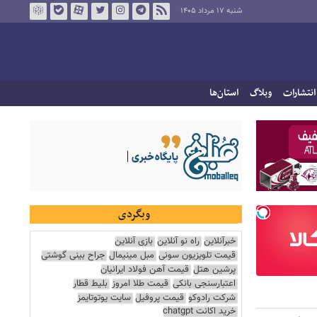
شنبه ۱۷ مرداد ۱۴۰۵
انتشارات
وبلاگ
استان‌ها
وبگردی
خبرآنلاین
راه نو آنلاین
بازی آنلاین
قیمت تلویزیون سونی
مبل مینیمال
جراح بینی گوشتی
پرشین هتل
قیمت آهن فولاد ایرانیان
اعتبارسنجی بانکی
قیمت طلا امروز
بلیط قطار
شرکت رادوکو
قیمت پروفیل
سایت یوتوتایمز
خرید اکانت chatgpt