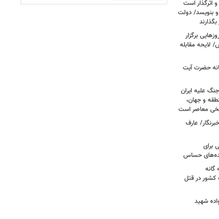
و اثرگذار است
 و بنویسد/ دولت
 بگذارند
هایی برگزار
 لایحه مقابله
انه حضرت آیت
جنگ علیه ایران
طقه و جهان،
ریخی معاصر است
برنگار/ عارف
 برای
نده‌های حساس
گانه
 کشور در قتل
واده شهید