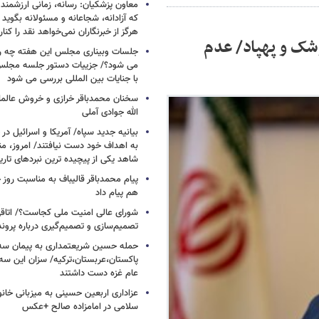
معاون پزشکیان: رسانه، زمانی ارزشمند 
که آزادانه، شجاعانه و مسئولانه بگوید
هرگز از خبرنگاران نمی‌خواهد نقد را کنار
وشک و پهپاد/ عدم
جلسات وبیناری مجلس این هفته چه روز
می شود؟/ جزییات دستور جلسه مجلس/
با جنایات بین المللی بررسی می شود
سخنان محمدباقر خرازی و خروش عالم
الله جوادی آملی
بیانیه جدید سپاه/ آمریکا و اسرائیل در 
به اهداف خود دست نیافتند/ امروز، من
شاهد یکی از پیچیده ترین نبردهای تا
پیام محمدباقر قالیباف به مناسبت روز خ
هم پیام داد
شورای عالی امنیت ملی کجاست؟/ اتاقی
تصمیم‌سازی و تصمیم‌گیری درباره پرو
حمله حسین شریعتمداری به پیمان سه 
پاکستان،عربستان،ترکیه/ سزان این سه
عام غزه دست داشتند
عزاداری اربعین حسینی به میزبانی خان
سلامی در امامزاده صالح +عکس