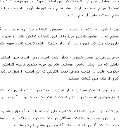
حاجی صادقی بیان کرد: تبلیغات گوناگون استکبار جهانی در مواجهه با انقلاب 
است تا مردم نسبت به ارزش های نظام و دستاورهای آن بی اهمیت و یا کم 
نظام نیستند، حامی آن هم نباشند.
وی با اشاره به اینکه دو راهبرد در خصوص انتخابات پیش رو وجود دارد، گ
معظم له در رهنمودهایشان می‌فرمایند این انتخابات نمایش اقتدار و قدرت ب
دارای یک مشارکت قوی و یاس آور برای دشمنان باشد، تقویت کننده جبهه انقلا
حاجی‌صادقی در همین خصوص، یادآور شد: راهبرد دوم، راهبرد جبهه استکبار 
داخلی که هنر پیشه دشمن هستند، بنابراین حربه دشمن فاصله انداختن ب
حکومت اقلیت بر اکثریت معرفی نماید، اکثریتی که این اقلیت را قبول ندارند، ل
گیری از فتنه های گذشته هستند.
نماینده ولی فقیه در سپاه پاسداران ابراز کرد: باید جبهه انقلاب فضای انتخابات
تبلیغ سودجویانه معاندان بر عدم شرکت در انتخابات، دست بوسی آمریکایی و
وی تاکید کرد: امروز انتخابات یک امر داخلی نیست، بلکه جنگِ حق و باطل، ج
غیور ایران اسلامی با مشارکت همگانی در انتخابات در حال جنگ با جبهه ا
جهاد مشارکت آفرین را برای ساختن آینده جهان اسلام رقم خواهند زد.