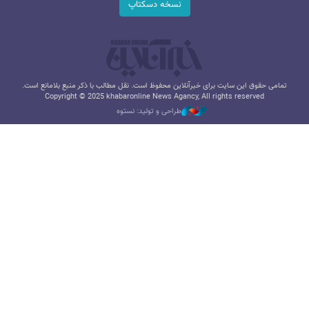
نسخه دسکتاپ
تمامی حقوق این سایت برای خبرآنلاین محفوظ است. نقل مطالب با ذکر منبع بلامانع است.
Copyright © 2025 khabaronline News Agancy, All rights reserved
طراحی و تولید: نستوه