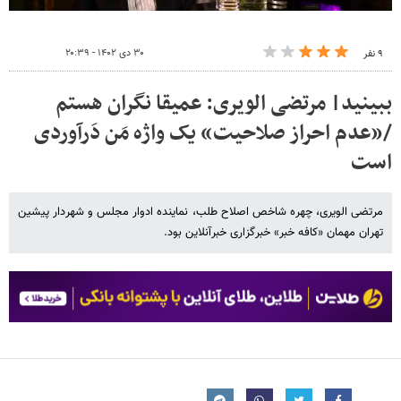
۳۰ دی ۱۴۰۲ - ۲۰:۳۹
۹ نفر
ببینید| مرتضی الویری: عمیقا نگران هستم
/«عدم احراز صلاحیت» یک واژه مَن دَرآوردی
است
مرتضی الویری، چهره شاخص اصلاح طلب، نماینده ادوار مجلس و شهردار پیشین
تهران مهمان «کافه خبر» خبرگزاری خبرآنلاین بود.