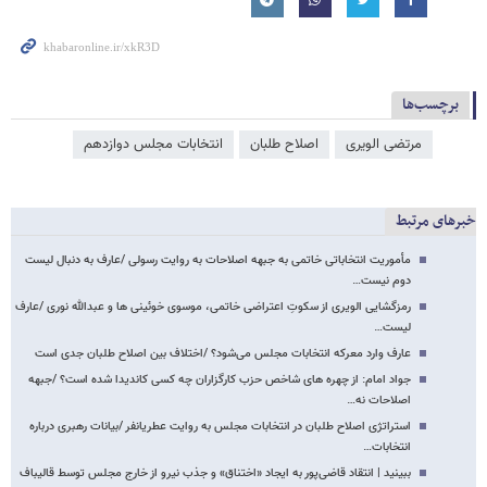
برچسب‌ها
مرتضی الویری
اصلاح طلبان
انتخابات مجلس دوازدهم
خبرهای مرتبط
مأموریت انتخاباتی خاتمی به جبهه اصلاحات به روایت رسولی /عارف به دنبال لیست
دوم نیست…
رمزگشایی الویری از سکوتِ اعتراضی خاتمی، موسوی خوئینی ها و عبدالله نوری /عارف
لیست…
عارف وارد معرکه انتخابات مجلس می‌شود؟ /اختلاف بین اصلاح طلبان جدی است
جواد امام: از چهره های شاخص حزب کارگزاران چه کسی کاندیدا شده است؟ /جبهه
اصلاحات نه…
استراتژی اصلاح طلبان در انتخابات مجلس به روایت عطریانفر /بیانات رهبری درباره
انتخابات…
ببینید | انتقاد قاضی‌پور به ایجاد «اختناق» و جذب نیرو از خارج مجلس توسط قالیباف