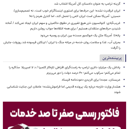
گزینه ترامپ به عنوان دادستان کل آمریکا انتخاب شد
ایران ابرقدرت نشده؛ این حرف‌ها برای استوری اینستاگرام خوب است، نه تصمیم‌سازی/
حسینی: آمریکا ممکن است ایران اتمی را تحمل کند، اما کنترل هرمز را نه!
غریب‌آبادی: کنوانسیون خزر هیچ تغییری در حقوق حاکمیتی و سهم ایران ایجاد نمی‌کند / آماده
شنیدن حرف‌های منتقدان هستیم / برای همه انتقادها جواب روشن داریم
پانه‌تا: آمریکا مثل یک «بوکسور مست» بین ایران و روسیه می‌دود
بحران آب، غذا و سلامت روان خدمه در میانه جنگ با ایران / لینکلن فرسوده شد روزولت جایش
را گرفت
پربیننده‌ترین
پاداش یک میلیارد دلاری ترامپ به راست‌گرای افراطی تازه‌کار کلمبیا / د لا اسپریلا: مذاکره را
تمام می‌کنم؛ سرکوب می‌کنم؛ ۴۰ درصد دولت را دور می‌ریزم
عربستان، مجددا برای الزیدی دعوت‌نامه فرستاد
هشدار وزارت خارجه درباره یک پرونده قدیمی اما فراموش‌نشده؛ عاملان این جنایت شناسایی
شوند