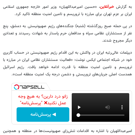
به گزارش
خبرآنلاین
، «حسین امیرعبداللهیان» وزیر امور خارجه جمهوری اسلامی
ایران بر عزم تهران برای مبارزه با تروریسم و تامین امنیت منطقه تاکید کرد.
در پی حمله صبح روزگذشته (شنبه) جنگنده‌های رژیم صهیونیستی به دمشق، پنج
نفر از مستشاران نظامی سپاه و مدافعان حرم پاسدار به شهادت رسیدند و تعدادی
دیگر مجروح شدند.
دیپلمات عالی‌رتبه ایران در واکنش به این اقدام رژیم صهیونیستی در حساب کاربری
خود در شبکه اجتماعی ایکس نوشت: «فعالیت مستشاران نظامی ایران در مبارزه با
تروریسم و تامین امنیت منطقه با قدرت ادامه خواهد یافت. رژیم اسرائیل
همدست اصلی جریان‌های تروریستی و دشمن درجه یک امنیت منطقه است».
زانو درد دارین؟ به هیچ وجه
عمل نکنید❌ "پرسش‌نامه"
◀ پرسش‌نامه
امیرعبداللهیان با اشاره به اقدامات تنش‌زای صهیونیست‌ها در منطقه و همچنین