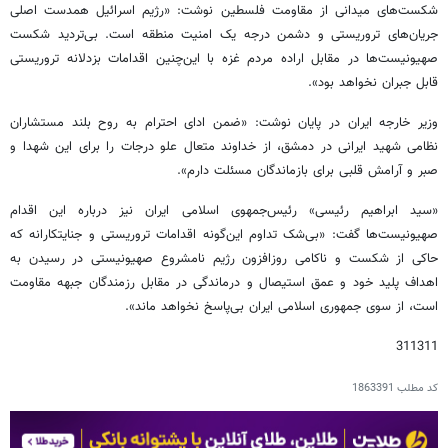
شکست‌های میدانی از مقاومت فلسطین نوشت: «رژیم اسرائیل همدست اصلی
جریان‌های تروریستی و دشمن درجه یک امنیت منطقه است. بی‌تردید شکست
صهیونیست‌ها در مقابل اراده مردم غزه با این‌چنین اقدامات بزدلانه تروریستی
قابل جبران نخواهد بود».
وزیر خارجه ایران در پایان نوشت: «ضمن ادای احترام به روح بلند مستشاران
نظامی شهید ایرانی در دمشق، از خداوند متعال علو درجات را برای این شهدا و
صبر و آرامش قلبی برای بازماندگان مسئلت دارم».
«سید ابراهیم رئیسی» رئیس‌جمهوی اسلامی ایران نیز درباره این اقدام
صهیونیست‌ها گفت: «بی‌شک تداوم این‌‏گونه اقدامات تروریستی و جنایتکارانه که
حاکی از شکست و ناکامی روزافزون رژیم نامشروع صهیونیستی در رسیدن به
اهداف پلید خود و عمق استیصال و درماندگی در مقابل رزمندگان جبهه مقاومت
است، از سوی جمهوری اسلامی ایران بی‌پاسخ نخواهد ماند».
311311
کد مطلب
1863391