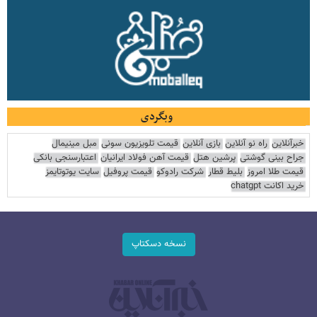
وبگردی
خبرآنلاین
راه نو آنلاین
بازی آنلاین
قیمت تلویزیون سونی
مبل مینیمال
جراح بینی گوشتی
پرشین هتل
قیمت آهن فولاد ایرانیان
اعتبارسنجی بانکی
قیمت طلا امروز
بلیط قطار
شرکت رادوکو
قیمت پروفیل
سایت یوتوتایمز
خرید اکانت chatgpt
نسخه دسکتاپ