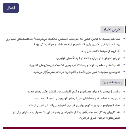
ارسال
آخرین اخبار
شما هم نسبت به اولین کتابی که خواندید احساس مالکیت می‌کردید؟/ یادداشت‌های تصویری
یوسف علیخانی: آخرین باری که شعری از احمد شاملو خواندید کِی بود؟
نگذاریم از سینما لاشه باقی بماند
اجرای نمایش «در میان جاده» در فرهنگسرای نیاوران
«نسبت هنر معاصر با نهاد چیست؟» در دومین نشست «پرسش‌های اکنون»
«دورهمی سرتوک؛ شبی برای قصه و قدردانی» در تالار هنر برگزار می‌شود
پربیننده‌ترین
عکس | دردسر تازه برای همیلتون و کیم کارداشیان با انتشار عکس‌های جدید
رئیس سیمافیلم: آمار مخاطبان سریال‌های تلویزیونی ناامیدکننده نیست
«ماه کوچولوی من» بر سکوی بهترین فیلم جشنواره بین‌المللی شیلی ایستاد
نقد کاربران به کارنامه «خبرآنلاین» / از متهم‌شدن به جانبداری تا معرفی به عنوان یکی از
«نبض‌های» جریان خبری در ایران