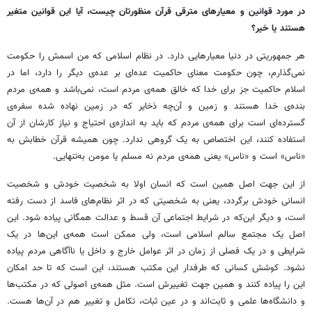
در مورد قوانین و معیارهای مترقی قرآن منظورتان چیست، آیا این قوانین متغیر
هستند یا خیر؟
هر جمهوریتی در دنیا معیارهایی دارد. در نظام اسلامی که من اسمش را حکومت
نمی‌گذارم، چون حکومت معنای حاکمیت عده‌ای بر عده‌ی دیگر را دارد، اما در
اسلام حاکمیت جز برای خدا که خالق همه‌ی مردم است، نمی‌باشد و همه‌ی مردم
بنده‌ی خدا هستند و زمین و آن‌چه ذخایر که در زمین نهاده شده سفره‌ی
گسترده‌ای است برای همه‌ی مردم که باید به اندازه‌ی احتیاج و نیاز کارشان از آن
استفاده کنند،‌ این اختصاص به یک گروهی ندارد. چون همیشه قرآن خطابش به
«ناس» است و «ناس» یعنی همه‌ی مردم نه مسلم یا مومن به‌تنهایی.
از این جهت اصل همین است که انسان اولا به شخصیت خودش و شخصیت
انسانی خودش برگردد،‌ یعنی به شخصیتی که در اثر نظام‌های فاسد از دست رفته
است، و دیگر این‌که در شرایط اجتماعی آن قسط و عدالت همگانی پیاده شود. این
اصل یک مجتمع سالم اسلامی است، ولی ممکن است همه‌ی این‌ها در یک
شرایطی و در یک فصلی از زمان در اثر عوامل خارج و داخل یا ناآگاهی مردم پیاده
نشود. کوشش کسانی که طرفدار این مکتب هستند،‌ این است که تا حد امکان
این را پیاده کنند و همین جهت تغییرش است. مثل همه‌ی اصولی که در مکتب‌ها
و دانشگاه‌ها علمی و ثابت‌اند و در عین ثبات، تکامل و تغییر هم در آن‌ها هست.