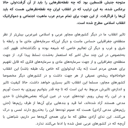
متوجه جنبش فلسطین بود که چه نقطه‌نظرهایی را باید از آن گرفت؛‌ولی حالا
برعکس شده، به این ترتیب که در انقلاب ایران چه نقطه‌نظرهایی هست که باید
آن‌ها را فراگرفت. از این جهت برای تمام مردم عرب ماهیت اجتماعی و دموکراتیک
انقلاب اسلامی مطرح شده است.
تاثیر انقلاب ما در دیگر کشورهای مجاور عربی و اسلامی غیرعربی بیش‌تر از نظر
منطقه‌ی جغرافیایی حساس ماست و دیگر این‌که سرمایه‌های مادی ما و رابطه با
شرق و غرب و دیگر آن تعالیم خاصی که شیعه بوده و نگذاشته‌اند ظهور کند.
به‌خصوص در این چند سال اخیر که استعمار به‌شدت تسلط پیدا کرد. از جهت
منطقه‌ی جغرافیایی و از جهت سرمایه‌های مادی و سرمایه‌های فکری که قابل تفهیم
برای همه‌ی مردم است (نه یک ایدئولوژی که خاص یک طبقه باشد) این انقلاب
خواه‌ناخواه ریشه‌ی عمیقی از هر جهت داشت و در کشورهای دیگر مخصوصا
کشورهای مجاور، مسلما این انقلاب تاثیر بسیاری خواهد داشت. حالا کیفیت تاثیر
و اندازه‌ی تاثیرش مربوط به این است که تا چه قدر بتوانیم پیروزی به دست آوریم
و در این راه پیش رویم. توده‌های عرب در عین این‌که بعضی‌های‌شان تا حدی
مدعی هستند آزاد شده‌اند، اما قید و بندهایی برای آن‌ها از طرف رژیم‌ها (حتی
رژیم‌های مدعی آزادی) هست که عموم توده‌ها این را به‌تدریج دارند لمس و درک
می‌کنند. این ندای آزادی مطلق که ما برای همه‌ی گروه‌ها سر داریم، شباهتی با
آن‌چه که در کشورهای عربی عمل شده یا ادعا می‌کنند ندارد.