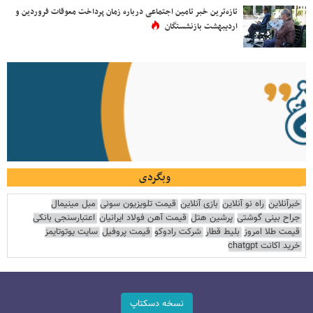
تازه‌ترین خبر تامین اجتماعی درباره زمان پرداخت معوقات فروردین و
اردیبهشت بازنشستگان
وبگردی
خبرآنلاین
راه نو آنلاین
بازی آنلاین
قیمت تلویزیون سونی
مبل مینیمال
جراح بینی گوشتی
پرشین هتل
قیمت آهن فولاد ایرانیان
اعتبارسنجی بانکی
قیمت طلا امروز
بلیط قطار
شرکت رادوکو
قیمت پروفیل
سایت یوتوتایمز
خرید اکانت chatgpt
نسخه دسکتاپ