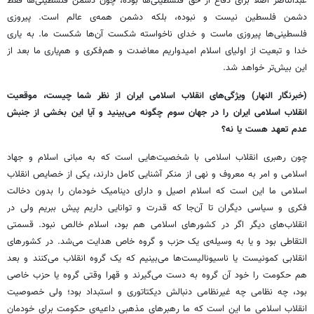
عبدالناصر اصلا برای دفاع از حق فلسطینی‌ها بوده، چون دشمن فلسطینی‌ها فقط
دشمن فلسطین نیست و نبوده، بلکه دشمن همه‌ی عالم است. پیروزی
فلسطینی‌ها پیروزی ماست و خدای ناخواسته شکست آن‌ها شکست ما. به یاری
خدا و تبعیت از اولیای اسلام امیدواریم معاضدت و هم‌فکری و هم‌یاری ما بعد از
این بیش‌تر خواهد شد.
(خبرنگار النهار) ویژگی‌های انقلاب اسلامی ایران از نظر شما چیست، موقعیت
انقلاب اسلامی ایران را در جهان سوم چگونه می‌بینید و آیا این بخشی از جنبش
عدم تعهد هست یا نه؟
چون رهبری انقلاب اسلامی با شخصیت‌هایی است که به مبانی اسلام و جهاد
اسلامی و امر به معروف و نهی از منکر آشنایی کامل دارند، یکی از خصایص انقلاب
اسلامی ما این است که اسلام اصیل و دارای دینامیک خودمان را بدون دخالت
فکری و سیاسی دیگران تا آن‌جا که قدرت و توانایی داریم پیش ببریم ولی در
انقلاب‌های دیگر اگر در کشورهای اسلامی هم بود، اسلام خالص نبود. قسمتی
التقاطی بود و یا به وسیله‌ی یک حزب و گروه خاص هدایت می‌شد. در کشورهای
انقلابی کمونیست یا ناسیونالیست‌ها می‌بینیم که یک گروه انقلاب می‌کنند و بعد
هم حکومت را خود آن گروه به دست می‌گیرند و قهرا وقتی گروه یا حزب خاصی
بود، چه نظامی چه غیرنظامی دنبالش دیکتاتوری و استبداد بود؛ ولی خصوصیت
انقلاب اسلامی ما این است که ما رهبرهای مذهبی داعیه‌ی حکومت برای خودمان