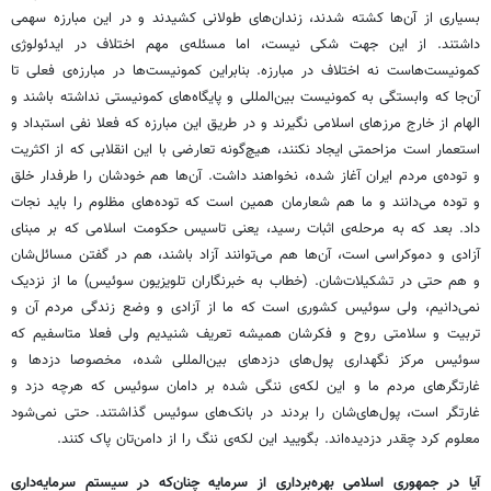
بسیاری از آن‌ها کشته شدند، زندان‌های طولانی کشیدند و در این مبارزه سهمی
داشتند. از این جهت شکی نیست، اما مسئله‌ی مهم اختلاف در ایدئولوژی
کمونیست‌هاست نه اختلاف در مبارزه. بنابراین کمونیست‌ها در مبارزه‌ی فعلی تا
آن‌جا که وابستگی به کمونیست بین‌المللی و پایگاه‌های کمونیستی نداشته باشند و
الهام از خارج مرزهای اسلامی نگیرند و در طریق این مبارزه که فعلا نفی استبداد و
استعمار است مزاحمتی ایجاد نکنند،‌ هیچ‌گونه تعارضی با این انقلابی که از اکثریت
و توده‌ی مردم ایران آغاز شده، نخواهند داشت. آن‌ها هم خودشان را طرفدار خلق
و توده می‌دانند و ما هم شعارمان همین است که توده‌های مظلوم را باید نجات
داد. بعد که به مرحله‌ی اثبات رسید، یعنی تاسیس حکومت اسلامی که بر مبنای
آزادی و دموکراسی است، آن‌ها هم می‌توانند آزاد باشند، هم در گفتن مسائل‌شان
و هم حتی در تشکیلات‌شان. (خطاب به خبرنگاران تلویزیون سوئیس) ما از نزدیک
نمی‌دانیم، ولی سوئیس کشوری است که ما از آزادی و وضع زندگی مردم آن و
تربیت و سلامتی روح و فکرشان همیشه تعریف شنیدیم ولی فعلا متاسفیم که
سوئیس مرکز نگهداری پول‌های دزدهای بین‌المللی شده، مخصوصا دزدها و
غارتگرهای مردم ما و این لکه‌ی ننگی شده بر دامان سوئیس که هرچه دزد و
غارتگر است، پول‌های‌شان را بردند در بانک‌های سوئیس گذاشتند. حتی نمی‌شود
معلوم کرد چقدر دزدیده‌اند. بگویید این لکه‌ی ننگ را از دامن‌تان پاک کنند.
آیا در جمهوری اسلامی بهره‌برداری از سرمایه‌ چنان‌که در سیستم سرمایه‌داری