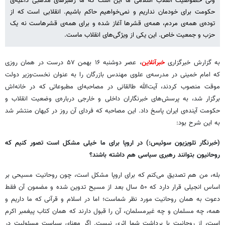
ولی خصوصیت انقلاب اسلامی ما این است که ما رهبرهای مذهبی داعیه‌ی
حکومت برای خودمان نداریم و نمی‌خواهیم حاکم باشیم. انقلابی است که از
توده‌ی همه‌ی مردم، همه‌ی قشرها آغاز شده و برای همه‌ی قشرهاست نه یک
حزب و جمعیت خاص. این یکی از ویژگی‌های انقلاب ماست.
به گزارش خبرگزاری
خبرآنلاین
، عصر دوشنبه ۱۶ بهمن ۵۷ درست در همان روزی
که امام خمینی در مدرسه‌ی علوی مهندس بازرگان را به عنوان نخست‌وزیر دولت
موقت منصوب کردند، آیت‌الله طالقانی در مصاحبه‌ای مطبوعاتی که در خانه‌اش
برگزار شد، به پرسش‌های خبرنگاران داخلی و خارجی درباره‌ی وضعیت انقلاب و
حکومت آینده‌ی ایران پاسخ داد. این مصاحبه که فردای آن روز در کیهان منتشر شد
به این شرح بود:
(خبرنگار تلویزیون سوئیس:) در اروپا برای ما خیلی مشکل است تصور کنیم که
روحانیون بتوانند رهبری سیاسی هم داشته باشند؟
بله، من هم تصدیق می‌کنم که برای اروپا مشکل است، چون روحانیت مسیحی بر
اساس انجیلی قرار دارد که ۵۰ سال بعد از مسیح تدوین شده و مضمون آن فقط
دعوت به همان روحانیت مورد نظر شماست؛ اما در اسلام و قرآنی که ما داریم و
همه، چه مسلمان و چه غیرمسلمان، آن را قبول دارند که همان کتاب پیغمبر اکرم
است،‌ از روحانیت با برداشت شما اثری نیست. اگر معنای سیاست مسئولیت در