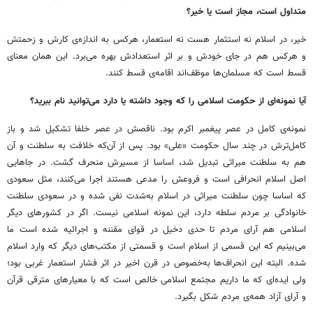
متداول است،‌ مجاز است یا خیر؟
خیر، در اسلام نه استثمار هست نه استعمار، هرکس به اندازه‌ی کارش و زحمتش
و هرکس هم در جای خودش و بر اثر استعدادش بهره می‌برد. این همان معنای
قسط است که مسلمان‌ها موظف‌اند اقامه‌ی قسط کنند.
آیا نمونه‌ای از حکومت اسلامی را که وجود داشته یا دارد می‌توانید نام ببرید؟
نمونه‌ی کامل در عصر پیغمبر اکرم بود. ناقصش در عصر خلفا تشکیل شد و باز
کامل‌ترش در چند سال حکومت «علی» بود. پس از آن‌که خلافت به سلطنت و آن
هم به سلطنت میراثی تبدیل شد، اساسا از مسیرش منحرف گشت. در جاهایی
اصل اسلام انحرافی است و فروعش را مدعی هستند اجرا می‌کنند، مثل سعودی
که اساسا چون سلطنت میراثی در اسلام به‌شدت نفی شده و در سعودی سلطنت
خانوادگی بر مردم سلطه دارد،‌ این نمونه‌ اسلامی نیست. اگر در کشورهای دیگر
اسلامی هم آرای مردم تا حدی دخیل در قوای مقننه و اجرائیه شده است ما
می‌بینیم که این قسمی از اسلام است و قسمتی از مکتب‌های دیگر که وارد اسلام
شده. البته این انحراف‌ها به‌خصوص در قرن اخیر در اثر فشار استعمار غربی بود؛
ولی ایده‌ای که ما داریم مجتمع اسلامی خالص است که با معیارهای مترقی قرآن
و آرای آزاد همه‌ی مردم شکل بگیرد.