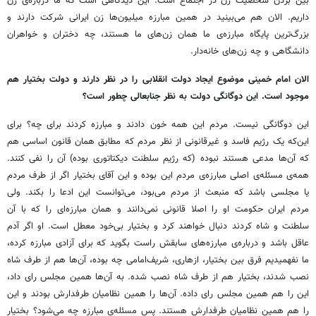
بین بردن شخصیت زن در اجتماع است. این دیدگاهی است که ما درباره‌ی زن
داریم. الان هم می‌بینید در همین مبارزه میلیون‌ها زن ایرانی شرکت دارند و
بزرگ‌ترین پایگاه مبارزه‌ی ما همان زن‌های ما هستند، چه دختران و خواهران
دانشگاهی و چه زن‌های خانه‌دار.
الان امام خمینی موضوع ایجاد دولت انقلابی را در نظر دارند و دولت بختیار هم
موجود است. این دوگانگی دولت به نظر جنابعالی چطور است؟
این دوگانگی نیست. مردم این همه خون دادند و مبارزه کردند برای چه؟ برای
این‌که یک رژیم فاسد و غیرقانونی از نظر مردم که مطابق همان قانون اساسی هم
که آن‌ها مدعی هستند نبوده (که رژیم سلطنت دیکتاتوری بوده) آن را نفی کنند.
همه‌ی مسئله‌ی اصلی مبارزه‌ی مردم این بوده و این آقای بختیار اگر از طرف مردم
یا مجلسی باشد که منبعث از مردم می‌بود، می‌توانست این ادعا را بکند. ولی
مردم ایران حکومت او را اصلا قانونی نمی‌دانند و همان مبارزه‌ای را که با آن
سلطنت و شاه کردند دنبال خواهند کرد و بختیار بی‌خود معطل است. او اگر آدم
عاقل باشد و درباره‌ی مبارزه‌های سابقش راست بگوید که برای آزادی مبارزه کرده،
ما نفهمیدیم فرق بین بختیار، ازهاری، شریف‌امامی چه بوده، آن‌ها هم از طرف شاه
نصب شدند، بختیار هم از طرف شاه نصب شده. به آن‌ها همین مجلس رای داد،
این را هم همین مجلس رای داده. آن‌ها را همین نظامیان طرفدارش بودند و این
را هم همین نظامیان طرفدارش هستند. پس مسئله‌ی مبارزه چه می‌شود؟ بختیار