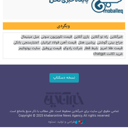
وبگردی
خبرآنلاین
راه نو آنلاین
بازی آنلاین
قیمت تلویزیون سونی
مبل مینیمال
جراح بینی گوشتی
پرشین هتل
قیمت آهن فولاد ایرانیان
اعتبارسنجی بانکی
قیمت طلا امروز
بلیط قطار
شرکت رادوکو
قیمت پروفیل
سایت یوتوتایمز
خرید اکانت chatgpt
نسخه دسکتاپ
تمامی حقوق این سایت برای خبرآنلاین محفوظ است. نقل مطالب با ذکر منبع بلامانع است.
Copyright © 2025 khabaronline News Agancy, All rights reserved
طراحی و تولید: نستوه