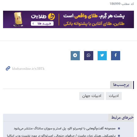
کد مطلب
186999
برچسب‌ها
ادبیات
ادبیات جهان
خبرهای مرتبط
مجموعه گفت‌وگوهایی با اومبرتو اکو، پل‌ استر و سوزان سانتاگ منتشر می‌شود
برلوسکونی هیتلر زمان ماست / حرف​های جنجالی امبرتواکو در مورد نخست وزیر ایتالیا