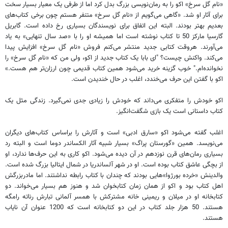
«نام گل سرخ» اکو را به رمان‌نویسی بزرگ بدل کرد اما از طرفی یک معیار بسیار سخت
برای آثار او شد. «گاهی می‌گویم از «نام گل سرخ» متنفر هستم چون برخی کتاب‌های
بعدیم بهتر بودند. البته این اتفاق برای نویسندگان بسیاری رخ داده است. گابریل
گارسیا مارکز 50 تا کتاب نوشته است اما همیشه او را با «صد سال تنهایی» به یاد
می‌آورند. هروقت کتابی جدید منتشر می‌کنم فروش «نام گل سرخ» افزایش پیدا
می‌کند. واکنش چیست؟ "ای بابا یک کتاب جدید از اکو، ولی من که «نام گل سرخ» را
نخوانده‌ام." خوب گزینه خرید می‌شود همین کتاب قدیمی چون ارزان‌تر هم هست.»
اکو با گفتن این حرف می‌خندد، اغلب در حال خندیدن است.
اکو خودش را متفکری می‌داند که خودش را زیادی جدی نمی‌گیرد. زندگی مثل یک
کتاب داستانی است یک بازی شگفت‌انگیز.
اغلب گفته می‌شود اکو «سارق ادبی» است و آثارش را براساس کتاب‌های دیگران
می‌نویسد. همین «گورستان پراگ» بسیار شبیه آثار الکساندر دوما است و البته رد
بسیاری رمان‌های قرن نوزدهم در آن دیده می‌شود. اکو کاری به این حرف‌ها ندارد، او
از بچگی عاشق کتاب بوده است. او در شهر آلساندریا در شمال ایتالیا بزرگ شده است.
والدینش «خرده بورژوا»هایی بودند که چندان با کتاب رابطه نداشتند. اما مادربزرگش
اهل کتاب بود و اکو از همان زمان کتابخوان شد و هنوز هم بسیار می‌خواند. دو
کتابخانه او در میلان و ریمینی خانه مشترکش با همسر آلمانی تبارش رناته رامگه
هستند. 50 هزار جلد کتاب در این دو کتابخانه است که 1200 عنوان آن نایاب
هستند.