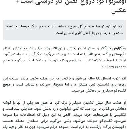
اومبرتو اکو: دروغ گفتن کار درستی است +
عکس
اومبرتو اکو، نویسنده «نام گل سرخ» معتقد است مردم دیگر حوصله چیزهای
ساده را ندارند و دروغ گفتن کاری انسانی است.
به گزارش خبرآنلاین، امبرتو اکو در بخشی از تور 20 روزه معرفی کتاب جدیدش به نام
«گورستان پراگ» به بریتانیا رفته است، شهری که می‌گوید دیگر آن را «به جا» نمی‌آورد.
او که فیلسوف، نشانه‌شناس، رمان‌نویس، کتاب‌دوست و متفکر است می‌گوید «عذابم
به پایان رسیده.»
اکو ژانویه امسال 80 ساله می‌شود و با توجه به این عذاب «خوب مانده است.» این
روزها برای نشستن کمی مشکل دارد اما همچنان سرزنده و شاداب است و موقع
گفت‌وگو سیگاری در دهانش می‌جنبد.
او هشت سال پیش کشیدن سیگار را ترک کرد اما هنوز هم یکی از آنها را گوشه
دهانش می‌گذارد با این امید که کمی نیکوتین وارد بدنش شود. صدایش بلند است و
انگلیسی را غیرمتعارف حرف می‌زند. گاهی به این دلیل که اصطلاحات مرا متوجه
نمی‌شود گفت‌وگو متوقف می‌شود. وقتی می‌گویم برخی منتقدان معتقد هستند
«گورستان پراگ» بازگشت به فرم است، متوجه حرفم نمی‌شود چون به نظر او فرم یک