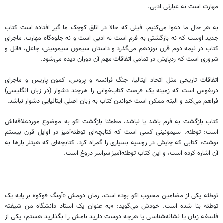
مهارت است نه عبارتی ادبی.
به هر حال ما دعوا می‌کنیم. فیلی که حالا در اتاق کوچک ما گیر افتاده است کتاب
جدید اوست که نه بازگشتی به فرم است نه ادبی است و نه جلوه‌گاه مهارت. ماجرای
کتاب در نیمه دوم قرن نوزدهم می‌گذرد و داستان سیمون سیمونینی، جاعل، قاتل و
شروری است که ردپایش در تمامی اتفاقات مهم آن دوران دیده می‌شود.
اتفاقات تاریخی مثل اتحاد ایتالیا، جنگ فرانسه و پروس، کمون پاریس و ماجرای
دریفوس است که زمینه یک فرصت کتاب‌خوانی را هرچند دشوار (در زبان انگلیسی)
فراهم می‌کند و البته ممکن است خواندن کتاب به زبان اصلی ایتالیایی دشوار نباشد.
کتاب بازگشت به فرم باشد یا نباشد، مطمئنا بازگشت اکو به موضوع موردعلاقه‌اش
است: توطئه. سیمونینی کسی است که کتابچه‌ای توطئه‌آمیز در اوایل قرن بیستم
نوشت، کتابی که چاپش در روسیه بسیاری را گمراه کرد. کتابچه‌ای که هیتلر بارها به
آن اشاره کرده است، و این کتاب توطئه‌آمیز سراسر دروغ است.
توطئه یکی از مضامین محبوب اکو بوده است، رمان دومش «آونگ فوکو» بر پایه یک
توطئه بنا شده است. خودش می‌گوید: «به عنوان یک استاد دانشگاه من شیفته
فلسفه زبان یا نشانه‌شناسی یا هرچه دوست دارید نامش را بگذارید هستم، یکی از