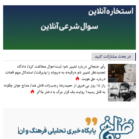
در بحث مشارکت کنید
رأی جنجالی درباره تغییر نام؛ ثبت‌احوال مخالفت کرد/ دادگاه
تجدیدنظر تغییر نام «رقیه» به «رویا» را پذیرفت/ استدلال مهم قضات
درباره حق هویت
راز ۱۵ روز بی‌خبری از حمیدرضا رجب‌زاده فاش شد/ مداح جوان چگونه
به قتل رسید؟ روایت یک قرار مرگ با دختر بلاگر