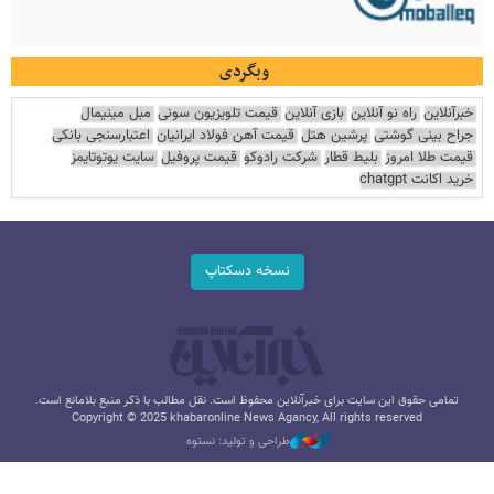
وبگردی
خبرآنلاین
راه نو آنلاین
بازی آنلاین
قیمت تلویزیون سونی
مبل مینیمال
جراح بینی گوشتی
پرشین هتل
قیمت آهن فولاد ایرانیان
اعتبارسنجی بانکی
قیمت طلا امروز
بلیط قطار
شرکت رادوکو
قیمت پروفیل
سایت یوتوتایمز
خرید اکانت chatgpt
نسخه دسکتاپ
تمامی حقوق این سایت برای خبرآنلاین محفوظ است. نقل مطالب با ذکر منبع بلامانع است.
Copyright © 2025 khabaronline News Agancy, All rights reserved
طراحی و تولید: نستوه