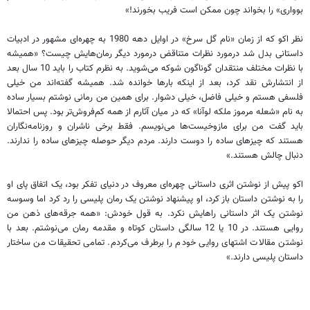
بوواری» را بخواند چون ممکن است فریب بخورند!»
نظر اکو که از زمان «نام گل سرخ» در اوایل دهه 1980 به چهره‌ای مشهور در ادبیات
داستانی بدل شد درمورد نظرات متناقض درمورد دیگر رمان‌هایش چیست؟ «همیشه
با نظرات مختلف منتقدان گوناگون شوکه می‌شوید. به نظرم کتاب را باید 10 سال بعد
از انتشارش نقد کرد، بعد از اینکه بارها خوانده شد. همیشه گفته‌اند من خیلی
فلسفی هستم و خیلی فاضل، خیلی دشوار. برای همین من رمانی نوشتم بسیار ساده
به نام «شعله مرموز ملکه لوآنا» که در میان آثارم از همه کم‌فروش‌تر بود. پس احتمالا
باید گفت من برای مازوخیست‌ها می‌نویسم. فقط برخی ناشران و روزنامه‌نگاران
هستند که چیزهای ساده را دوست دارند. مردم دیگر حوصله چیزهای ساده را ندارند.
دنبال چالش هستند.»
اکو پیش از نوشتن اثری داستانی چهره‌ای معروف در دنیای تفکر بود، یک اتفاق پای او
را به نوشتن داستان باز کرد، او پیشنهاد نوشتن یک رمان پلیسی را رد کرد اما وسوسه
نوشتن یک اثر داستانی راهایش نکرد. به قول خودش: «همه جرقه‌های ذهن من
روایی هستند. در 10 یا 12 سالگی داستان کوتاه و مقدمه رمان می‌نوشتم. بعد با
نوشتن مقالات اشتهای روایی خودم را برطرف می‌کردم. تمامی تحقیقات من ساختار
داستان پلیسی دارند.»