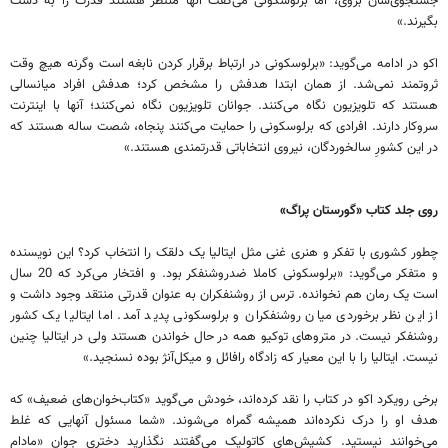
جستجوی‌شان بروی، اما برلوسکونی می‌گفت آنها منتظر هستند قدرت را به دست
بگیرند.»
اکو در ادامه می‌گوید: «برلوسکونی در ارتباط برقرار کردن نابغه است وگرنه هیچ وقت
ثروتمند نمی‌شد. از همان ابتدا هدفش را مشخص کرد؛ هدفش افراد میانسالی
هستند که تلویزیون نگاه می‌کنند. جوانان تلویزیون نگاه نمی‌کنند؛ آنها با اینترنت
سروکار دارند. افرادی که برلوسکونی را حمایت می‌کنند پنجاه، شصت ساله‌ هستند که
در این کشورِ سالخوردگان، نیروی انتخاباتی قدرتمندی هستند.»
روی جلد کتاب «گورستان پراگ»
چطور کشوری با تفکر و هنری غنی مثل ایتالیا یک دلقک را انتخاب کرد؟ این نویسنده
و متفکر می‌گوید: «برلوسکونی کاملا ضدروشنفکر بود. و افتخار می‌کرد که 20 سال
است یک رمان هم نخوانده. ترس از روشنفکران به عنوان قدرتی منتقد وجود داشت و
از این نظر برخوردی میان روشنفکران و برلوسکونی پدید آمد. اما ایتالیا یک کشور
روشنفکر نیست. در متروهای توکیو همه در حال خواندن هستند ولی در ایتالیا چنین
نیست. ایتالیا را با این معیار که زادگاه رافائل و میکل‌آنژ بوده نسنجید.»
برخی رویکرد اکو در کتاب را نقد کرده‌اند، خودش می‌گوید «کتاب‌خوان‌های ضعیف» که
هدف او را درک نکرده‌اند همیشه گمراه می‌شوند. «شما مسئول آنهایی که غلط
می‌خوانند نیستید. کشیش‌های کاتولیک می‌گفتند نگذارید دختری جوان «مادام