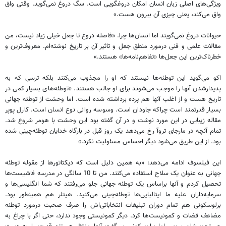
ویژگی‌های اصلی زبان انسان امکان دروغگویی است. سگ دروغ نمی‌گوید. وقتی واق
واق می‌کند، یعنی چیزی آن بیرون هست.»
حیوانات دروغ نمی‌گویند اما انسان‌ها چرا. «فاصله دروغ تا جعل خیلی زیاد نیست، من
مقالات علمی و فنی درمورد منطق جعل و تاثیر آن بر تاریخ نوشته‌ام. معروف‌ترین و
خطرناک‌ترین این جعل‌ها «تفاهم‌نامه‌ها» هستند.»
اکو می‌گوید این توطئه‌ها نیستند که او را مجذوب می‌کنند بلکه ترسی که به
پدیدارشدن آنها را موجب می‌شوند برای او جالب هستند. «توطئه‌های بسیار کمی در
تاریخ هست و از اغلب آنها هم پرده برداشته شده است. اما وحشت از توطئه جهانی
بسیار قدرتمند است چراکه جاودان است. وسوسه روانی نوع انسان است. کارل پوپر
مقاله زیبایی در این مورد نوشت و در آن گفته بود این وحشت با هومر شروع شد.
تمام آنچه در مارجای تروآ رخ می‌دهد یک روز قبل در بارگاه خدایان توطئه‌چینی شده
بود. از این طریق می‌شود دیگر احساس مسئولیت نکرد.»
این فیلسوف ادامه می‌دهد: «به همین دلیل است که دیکتاتورها از مقوله توطئه
جهانی به عنوان یک سلاح استفاده می‌کنند. من تا 10 سالگی در مدرسه فاشیست‌ها
تحصیل کردم و آنها براساس یک توطئه جهانی جلو می‌رفتند که شما انگلیسی‌ها و
سرمایه‌داران علیه ما ایتالیایی‌ها توطئه‌چینی می‌کنید. هیتلر هم همینطور بود.
برلوسکونی هم تمام دوران تبلیغات انتخاباتی‌اش را صرف صحبت درمورد توطئه
مضاعف قضات و کمونیست‌ها کرد. دیگر کمونیستی وجود ندارد، حتی اگر با چراغ به