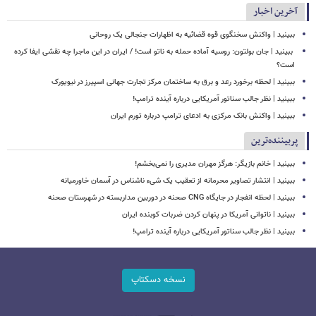
آخرین اخبار
ببینید | واکنش سخنگوی قوه قضائیه به اظهارات جنجالی یک روحانی
‏ ببینید | جان بولتون: روسیه آماده حمله به ناتو است! / ایران در این ماجرا چه نقشی ایفا کرده
است؟
ببینید | لحظه برخورد رعد و برق به ساختمان مرکز تجارت جهانی اسپیرز در نیویورک
ببینید | نظر جالب سناتور آمریکایی درباره آینده ترامپ!
ببینید | واکنش بانک مرکزی به ادعای ترامپ درباره تورم ایران
پربیننده‌ترین
ببینید | خانم بازیگر: هرگز مهران مدیری را نمی‌بخشم!
ببینید | انتشار تصاویر محرمانه از تعقیب یک شیء ناشناس در آسمان خاورمیانه
ببینید | لحظه انفجار در جایگاه CNG صحنه در دوربین مداربسته در شهرستان صحنه
‏ببینید | ناتوانی آمریکا در پنهان کردن ضربات کوبنده ایران
ببینید | نظر جالب سناتور آمریکایی درباره آینده ترامپ!
نسخه دسکتاپ