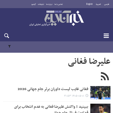
فارسی
العربية
English
تماس با ما
درباره ما
تبلیغات
آرشیو
جمعه ۱۶ مرداد ۱۴۰۵
علیرضا فغانی
فغانی غایب لیست داوران برتر جام جهانی 2026
۱۴۰۵-۰۵-۰۱ ۲۱:۵۳
ببینید | واکنش علیرضا فغانی به عدم انتخاب برای
قضاوت فینال جام جهانی