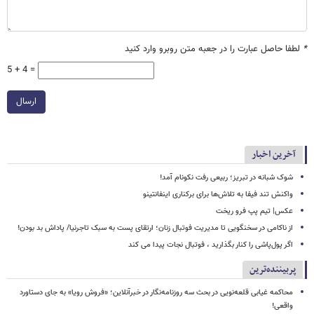
*
لطفا حاصل عبارت را در جعبه متن روبرو وارد کنید
5 + 4 =
ارسال
آخرین اخبار
شوک شبانه در تبریز؛ ربیعی رفت نکونام آمد!
واکنش تند فیفا به تلاش‌ها برای برکناری اینفانتینو
عکس| تیم پپ فرو ریخت
از ناکامی در سخنگویی تا مدیریت فوتبال زنان؛ ارتقای پست به سبک تاجرنیا/ پاداش بد بودن!
اگر پول‌پاشی را کنار بگذارید ، فوتبال نجات پیدا می کند
پربیننده‌ترین
محاکمه غیابی قلعه‌نویی در بحث سه روزنامه‌نگار در خبرآنلاین؛ «فروش رویا» به جای دستاورد
واقعی!