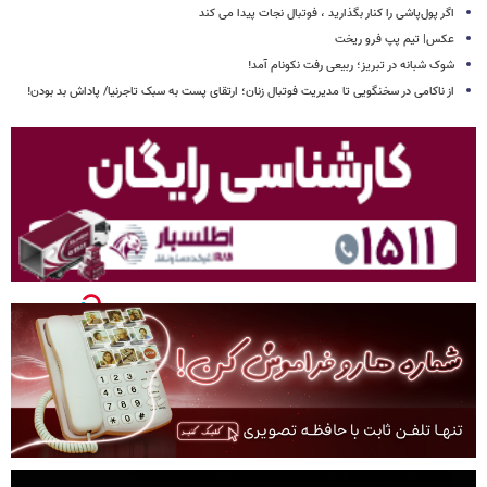
اگر پول‌پاشی را کنار بگذارید ، فوتبال نجات پیدا می کند
عکس| تیم پپ فرو ریخت
شوک شبانه در تبریز؛ ربیعی رفت نکونام آمد!
از ناکامی در سخنگویی تا مدیریت فوتبال زنان؛ ارتقای پست به سبک تاجرنیا/ پاداش بد بودن!