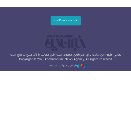
نسخه دسکتاپ
تمامی حقوق این سایت برای خبرآنلاین محفوظ است. نقل مطالب با ذکر منبع بلامانع است.
Copyright © 2025 khabaronline News Agancy, All rights reserved
طراحی و تولید: نستوه