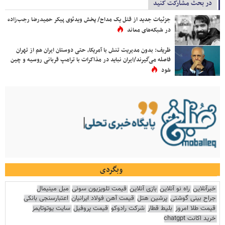
در بحث مشارکت کنید
جزئیات جدید از قتل یک مداح/ پخش ویدئوی پیکر حمیدرضا رجب‌زاده
در شبکه‌های معاند
ظریف: بدون مدیریت تنش با آمریکا، حتی دوستان ایران هم از تهران
فاصله می‌گیرند/ایران نباید در مذاکرات با ترامپ قربانی روسیه و چین
شود
وبگردی
خبرآنلاین
راه نو آنلاین
بازی آنلاین
قیمت تلویزیون سونی
مبل مینیمال
جراح بینی گوشتی
پرشین هتل
قیمت آهن فولاد ایرانیان
اعتبارسنجی بانکی
قیمت طلا امروز
بلیط قطار
شرکت رادوکو
قیمت پروفیل
سایت یوتوتایمز
خرید اکانت chatgpt