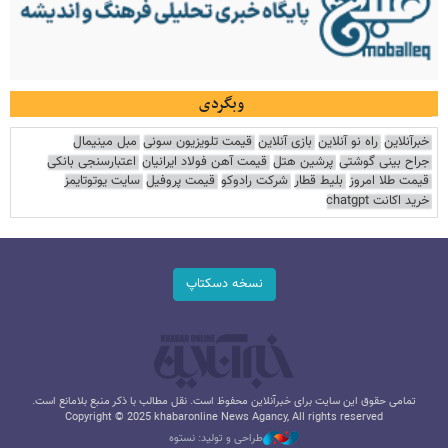
وبگردی
خبرآنلاین
راه نو آنلاین
بازی آنلاین
قیمت تلویزیون سونی
مبل مینیمال
جراح بینی گوشتی
پرشین هتل
قیمت آهن فولاد ایرانیان
اعتبارسنجی بانکی
قیمت طلا امروز
بلیط قطار
شرکت رادوکو
قیمت پروفیل
سایت یوتوتایمز
خرید اکانت chatgpt
نسخه دسکتاپ
تمامی حقوق این سایت برای خبرآنلاین محفوظ است. نقل مطالب با ذکر منبع بلامانع است.
Copyright © 2025 khabaronline News Agancy, All rights reserved
طراحی و تولید: نستوه