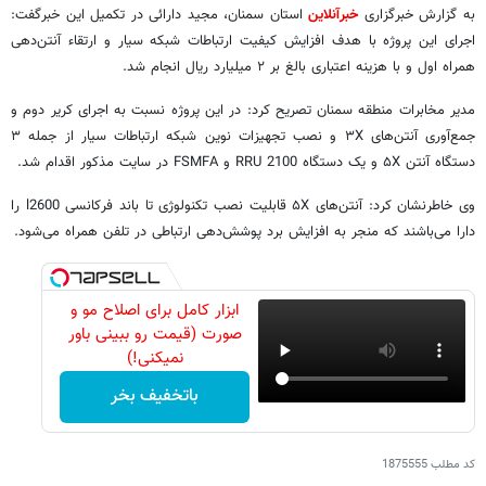
به گزارش خبرگزاری
خبرآنلاین
استان سمنان، مجید دارائی در تکمیل این خبرگفت:
اجرای این پروژه با هدف افزایش کیفیت ارتباطات شبکه سیار و ارتقاء آنتن‌دهی
همراه اول و با هزینه اعتباری بالغ بر ۲ میلیارد ریال انجام شد.
مدیر مخابرات منطقه سمنان تصریح کرد: در این پروژه نسبت به اجرای کریر دوم و
جمع‌آوری آنتن‌های ۳X و نصب تجهیزات نوین شبکه ارتباطات سیار از جمله ۳
دستگاه آنتن ۵X و یک دستگاه RRU 2100 و FSMFA در سایت مذکور اقدام شد.
وی خاطرنشان کرد: آنتن‌های ۵X قابلیت نصب تکنولوژی تا باند فرکانسی l2600 را
دارا می‌باشند که منجر به افزایش برد پوشش‌دهی ارتباطی در تلفن همراه می‌شود.
ابزار کامل برای اصلاح مو و
صورت (قیمت رو ببینی باور
نمیکنی!)
باتخفیف بخر
کد مطلب
1875555