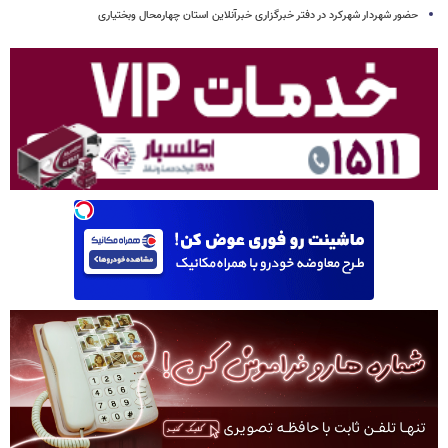
حضور شهردار شهرکرد در دفتر خبرگزاری خبرآنلاین استان چهارمحال وبختیاری