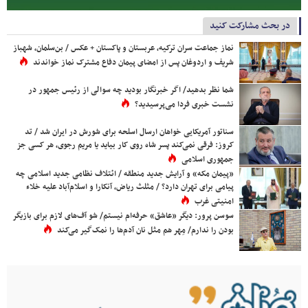
در بحث مشارکت کنید
نماز جماعت سران ترکیه، عربستان و پاکستان + عکس / بن‌سلمان، شهباز
شریف و اردوغان پس از امضای پیمان دفاع مشترک نماز خواندند
شما نظر بدهید/ اگر خبرنگار بودید چه سوالی از رئیس جمهور در
نشست خبری فردا می‌پرسیدید؟
سناتور آمریکایی خواهان ارسال اسلحه برای شورش در ایران شد / تد
کروز: فرقی نمی‌کند پسر شاه روی کار بیاید یا مریم رجوی، هر کسی جز
جمهوری اسلامی
«پیمان مکه» و آرایش جدید منطقه / ائتلاف نظامی جدید اسلامی چه
پیامی برای تهران دارد؟ / مثلث ریاض، آنکارا و اسلام‌آباد علیه خلاء
امنیتی غرب
سوسن پرور: دیگر «عاشق» حرفه‌ام نیستم/ شو آف‌های لازم برای بازیگر
بودن را ندارم/ مِهر هم مثل نان آدم‌ها را نمک‌گیر می‌کند