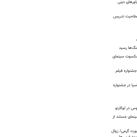
ورهای دینی
 صلاحیت تدریس
نگ‌ها رسید
یشکسوت سینمای
ن جشنواره فیلم
سیا در جشنواره
وس در لوکارنو
نمای مستند از
رت گرمی/ زوال