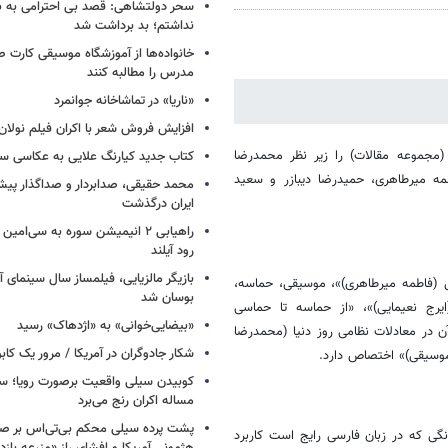
سحر دولتشاهی: قصد بی احترامی به با
نداشتم؛ بد برداشت شد
خانواده‌ها از آموزشگاه موسیقی کارت
مدرس را مطالبه کنند
«ناریا» در تماشاخانه جوانمرد
افزایش فروش شعر با اکران فیلم نولان
مجموعه مقالات) را زیر نظر محمدرضا
کتاب جدید کیارنگ علایی به عکاسی س
طمه میرطاهری، حمیدرضا دیبازر و سعید
محمد حقیقی، صدابردار و صداگذار پ
ایران درگذشت
راهیابی ۲ انیمیشن سوره به سی‌امی
رود آیلند
بازیگر مالزیایی، فیلمساز سال سینمای آ
 (فاطمه میرطاهری)»، موسیقی، حماسه،
بوسان شد
یرج نعیمایی)»، «از حماسه تا حماسی
«بیضایی‌خوانی» به «اژدهاک» رسید
ن در معادلات نظامی روز دنیا (محمدرضا
شکار جادوگران در آمریکا / مرور یک کاب
موسیقی)» اختصاص دارد.
کوبیدن سیلی واقعیت برصورت رویا؛ سی
مساله اکران رنج می‌برد
پشت پرده سیلی محکم بی‌تی‌اس بر صو
گی که در زبان فارسی رایج است کاربرد