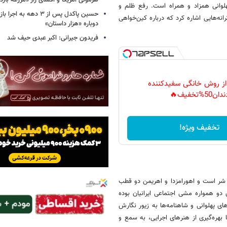
هژمونی آمریکا و افشای راز «مزرعه بازد
پهلوانی همزاد و همراه است. رفع ظلم و
حسین پاکدل پس از ۳ دهه به ا
رانه‌هایی اشاره کرد که درباره کین‌خواهی
دوباره «هزار داستان»
فریدون جیرانی: اکبر عبدی حیف شد
 از روش خانگی سفیدکننده
دان50%تخفیف🔥
تخفیف ویژه!
و شر است و اهورامزدا و اهریمن دو قطب
 دو همواره مشی اجتماعی ایرانیان بوده
های پهلوانی و شاهنامه‌ها به زیور نگارش
 بهره‌گیری از هنرهای اجرایی، به سمع و