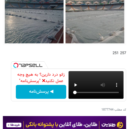
257 251
زانو درد دارین؟ به هیچ وجه
عمل نکنید❌ "پرسش‌نامه"
◀ پرسش‌نامه
کد مطلب
1877744