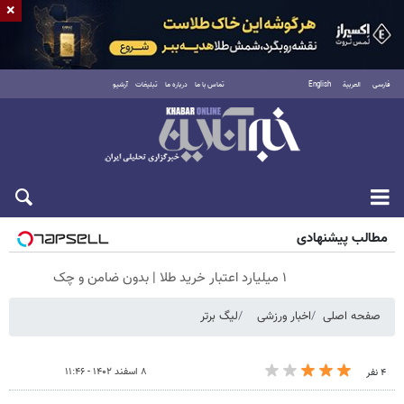
×
فارسی
العربية
English
تماس با ما
درباره ما
تبلیغات
آرشیو
شنبه ۱۷ مرداد ۱۴۰۵
مطالب پیشنهادی
۱ میلیارد اعتبار خرید طلا | بدون ضامن و چک
صفحه اصلی
اخبار ورزشی
لیگ برتر
۸ اسفند ۱۴۰۲ - ۱۱:۴۶
۴ نفر