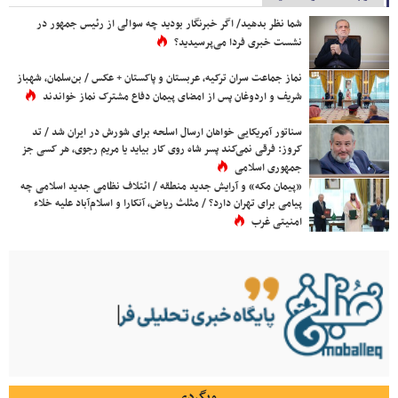
شما نظر بدهید/ اگر خبرنگار بودید چه سوالی از رئیس جمهور در
نشست خبری فردا می‌پرسیدید؟
نماز جماعت سران ترکیه، عربستان و پاکستان + عکس / بن‌سلمان، شهباز
شریف و اردوغان پس از امضای پیمان دفاع مشترک نماز خواندند
سناتور آمریکایی خواهان ارسال اسلحه برای شورش در ایران شد / تد
کروز: فرقی نمی‌کند پسر شاه روی کار بیاید یا مریم رجوی، هر کسی جز
جمهوری اسلامی
«پیمان مکه» و آرایش جدید منطقه / ائتلاف نظامی جدید اسلامی چه
پیامی برای تهران دارد؟ / مثلث ریاض، آنکارا و اسلام‌آباد علیه خلاء
امنیتی غرب
وبگردی