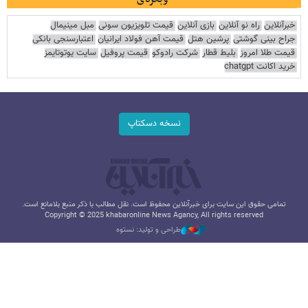
خبرآنلاین
راه نو آنلاین
بازی آنلاین
قیمت تلویزیون سونی
مبل مینیمال
جراح بینی گوشتی
پرشین هتل
قیمت آهن فولاد ایرانیان
اعتبارسنجی بانکی
قیمت طلا امروز
بلیط قطار
شرکت رادوکو
قیمت پروفیل
سایت یوتوتایمز
خرید اکانت chatgpt
نسخه دسکتاپ
تمامی حقوق این سایت برای خبرآنلاین محفوظ است. نقل مطالب با ذکر منبع بلامانع است.
Copyright © 2025 khabaronline News Agancy, All rights reserved
طراحی و تولید: نستوه