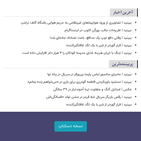
آخرین اخبار
ببینید | تصاویری از ورود هواپیماهای غیرنظامی به حریم هوایی باشگاه گلف ترامپ
ببینید | تفریحات جالب یورگن کلوپ در اینستاگرام
ببینید | وقتی دفع توپ یک مدافع، باعث تصادف جاده‌ای شد!
ببینید | فرار گورخر از شیر با یک لگد غافلگیرکننده
ببینید | جنگ با ایران هزینه غذای مدرسه کودکان را ۴ هزار دلار افزایش داده است
پربیننده‌ترین
ببینید | ماجرای سانسور لباس پارسا پیروزفر در سریال در پناه تو!
ببینید | دستمزد باورنکردنی فاطمه گودرزی برای بازی در «می‌خواهم زنده بمانم»
عکس | استایل گنگ و متفاوت تینا آخوندتبار در ۳۹ سالگی
ببینید | رقص بازیگر سریال خط قرمز در جشن تولد ۵۰سالگی‌اش
ببینید | فرار گورخر از شیر با یک لگد غافلگیرکننده
نسخه دسکتاپ