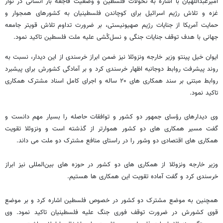
امیرعبداللهیان با اشاره به تحولات فلسطین و وضعیت فاجعه بار انسانی در نوار
غزه و تلاش رژیم اسرائیل برای کوچاندن فلسطینیان به کشورهای همجوار و
حمایت آمریکا از جنایات رژیم صهیونیستی، بر ضرورت تداوم تلاش قویتر جامعه
جهانی با هدف توقف جنایات جنگی و نسل‌کُشی علیه ملت فلسطین تاکید نمود.
ایوان خیل پینتو وزیر خارجه ونزوئلا نیز ضمن ابراز خرسندی از این دیدار، نسبت به
روند پیشرفت روابط دوجانبه اظهار خرسندی کرد و بر آمادگی کشورش برای پیشبرد
روابط مبتنی بر سند همکاری های ۲۰ ساله و اجرای کامل اسناد مشترک همکاری
تاکید نمود.
وی دیدارهای رؤسای جمهور دو کشور و توافقات حاصله را بسیار مهم دانست و
گفت مسیر همکاری های دو کشور هموارتر از گذشته است و ونزوئلا تقویت
همکاری های اقتصادی دو وشور را در راستای منافع مشترک دو ملت می داند.
وزیر خارجه ونزوئلا از همکاری های دو کشور در حوزه های بین‌المللی نیز ابراز
خرسندی کرد و گفت آماده تقویت این همکاری ها هستیم.
همچنین به موضع مشترک دو کشور در خصوص فلسطین اشاره کرد و بر موضع
قوی کشورش در ضرورت توقف فوری جنگ علیه فلسطینیان تاکید نمود. وی