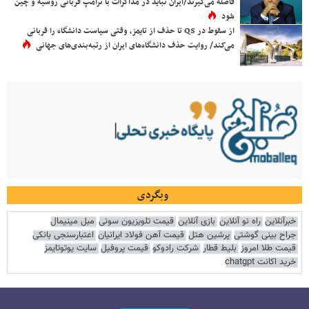
فاصله می‌گیرند/ایران نباید در مذاکرات با ترامپ قربانی روسیه و چین
شود
از سقوط در QS تا حذف از تایمز، وقتی سیاست دانشگاه را قربانی
می‌کند/ روایت حذف دانشگاه‌های ایران از رتبه‌بندی‌های جهانی
وبگردی
خبرآنلاین
راه نو آنلاین
بازی آنلاین
قیمت تلویزیون سونی
مبل مینیمال
جراح بینی گوشتی
پرشین هتل
قیمت آهن فولاد ایرانیان
اعتبارسنجی بانکی
قیمت طلا امروز
بلیط قطار
شرکت رادوکو
قیمت پروفیل
سایت یوتوتایمز
خرید اکانت chatgpt