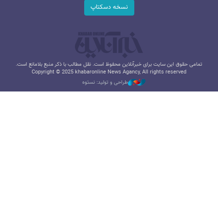
نسخه دسکتاپ
تمامی حقوق این سایت برای خبرآنلاین محفوظ است. نقل مطالب با ذکر منبع بلامانع است.
Copyright © 2025 khabaronline News Agancy, All rights reserved
طراحی و تولید: نستوه