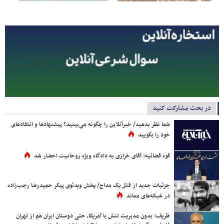
در بحث مشارکت کنید
شما نظر بدهید/ خبرآنلاین را چگونه می‌بینید؟ پیشنهادها و انتقادهای
خود را بگویید
قوه قضائیه: آقای خرازی به دادگاه ویژه روحانیت احضار شد
جزئیات جدید از قتل یک مداح/ پخش ویدئوی پیکر حمیدرضا رجب‌زاده
در شبکه‌های معاند
ظریف: بدون مدیریت تنش با آمریکا، حتی دوستان ایران هم از تهران