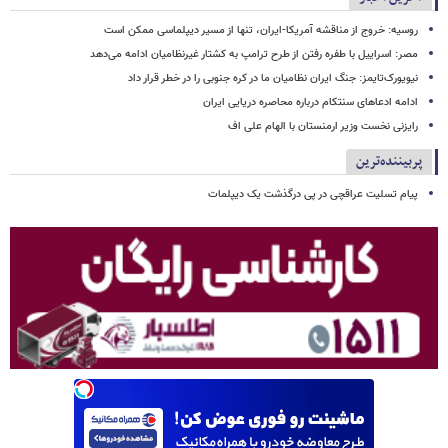
روسیه: خروج از مناقشه آمریکا-ایران، تنها از مسیر دیپلماسی ممکن است
مصر: اسراییل با طفره رفتن از طرح ترامپ به کشتار غیرنظامیان ادامه می‌دهد
نیویورک‌تایمز: جنگ ایران نظامیان ما در کره جنوبی را در خطر قرار داد
ادامه ادعاهای سنتکام درباره محاصره دریایی ایران
رایزنی نخست وزیر ارمنستان با الهام علی اف
پربیننده‌ترین
پیام تسلیت عراقچی در پی درگذشت یک دیپلمات