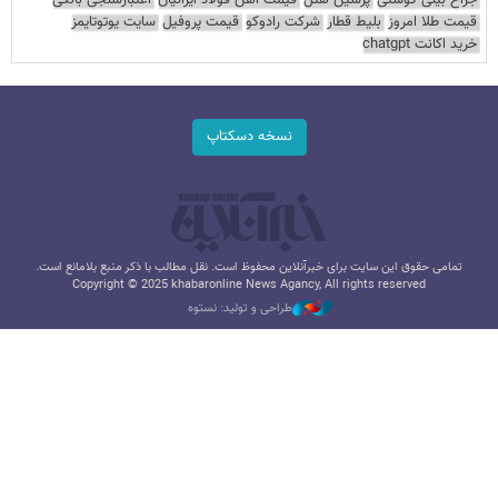
قیمت طلا امروز
بلیط قطار
شرکت رادوکو
قیمت پروفیل
سایت یوتوتایمز
خرید اکانت chatgpt
نسخه دسکتاپ
تمامی حقوق این سایت برای خبرآنلاین محفوظ است. نقل مطالب با ذکر منبع بلامانع است.
Copyright © 2025 khabaronline News Agancy, All rights reserved
طراحی و تولید: نستوه