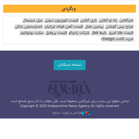
وبگردی
خبرآنلاین
راه نو آنلاین
بازی آنلاین
قیمت تلویزیون سونی
مبل مینیمال
جراح بینی گوشتی
پرشین هتل
قیمت آهن فولاد ایرانیان
اعتبارسنجی بانکی
قیمت طلا امروز
بلیط قطار
شرکت رادوکو
قیمت پروفیل
سایت یوتوتایمز
خرید اکانت chatgpt
نسخه دسکتاپ
تمامی حقوق این سایت برای خبرآنلاین محفوظ است. نقل مطالب با ذکر منبع بلامانع است.
Copyright © 2025 khabaronline News Agancy, All rights reserved
طراحی و تولید: نستوه