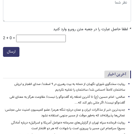
*
لطفا حاصل عبارت را در جعبه متن روبرو وارد کنید
2 + 0 =
ارسال
آخرین اخبار
روایت سخنگوی شورای نگهبان از حمله به بیت رهبری در ۹ اسفند/ صدای انفجار و لرزش
ساختمان کاملاً احساس شد/ ساختمان را تخلیه نکردیم
صالحی: امام حسین (ع) تا آخرین لحظه راه گفت‌وگو را نبست/ مقاومت هرگز به معنای نفی
گفت‌وگو نیست/ اگر ملتی باور کند که....
جدیدترین خبر از مذاکرات ایران و عمان درباره تنگه هرمز/ عضو کمیسیون امنیت ملی مجلس:
عمانی‌ها پذیرفته‌اند که به‌طور موقت از مسیر جنوبی استفاده نشود
روایت فرمانده سپاه تهران از گزارش‌های محرمانه «عوامل آمریکا و اسرائیل» درباره آمادگی
بسیج/ سرانجام این مسیر یا پیروزی است یا شهادت که هر دو افتخار است