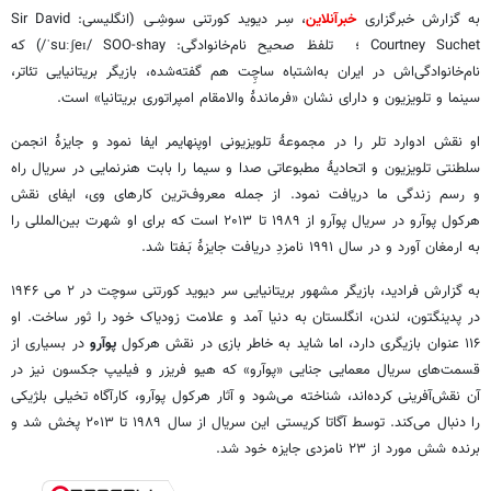
به گزارش خبرگزاری
خبرآنلاین
، سِـر دیوید کورتنی سوشِـی (انگلیسی: Sir David
Courtney Suchet ؛ ‌ تلفظ صحیح نام‌خانوادگی: ‎/ˈsuːʃeɪ/‎ SOO-shay) که
نام‌خانوادگی‌اش در ایران به‌اشتباه ساچِت هم گفته‌شده، بازیگر بریتانیایی تئاتر،
سینما و تلویزیون و دارای نشان «فرماندهٔ والامقام امپراتوری بریتانیا» است.
او نقش ادوارد تلر را در مجموعهٔ تلویزیونی اوپنهایمر ایفا نمود و جایزهٔ انجمن
سلطنتی تلویزیون و اتحادیهٔ مطبوعاتی صدا و سیما را بابت هنرنمایی در سریال راه
و رسم زندگی ما دریافت نمود. از جمله معروف‌ترین کارهای وی، ایفای نقش
هرکول پوآرو در سریال پوآرو از ۱۹۸۹ تا ۲۰۱۳ است که برای او شهرت بین‌المللی را
به ارمغان آورد و در سال ۱۹۹۱ نامزدِ دریافت جایزهٔ بَـفتا شد.
به گزارش فرادید، بازیگر مشهور بریتانیایی سر دیوید کورتنی سوچت در ۲ می ۱۹۴۶
در پدینگتون، لندن، انگلستان به دنیا آمد و علامت زودیاک خود را ثور ساخت. او
۱۱۶ عنوان بازیگری دارد، اما شاید به خاطر بازی در نقش هرکول
پوآرو
در بسیاری از
قسمت‌های سریال معمایی جنایی «پوآرو» که هیو فریزر و فیلیپ جکسون نیز در
آن نقش‌آفرینی کرده‌اند، شناخته می‌شود و آثار هرکول پوآرو، کارآگاه تخیلی بلژیکی
را دنبال می‌کند. توسط آگاتا کریستی این سریال از سال ۱۹۸۹ تا ۲۰۱۳ پخش شد و
برنده شش مورد از ۲۳ نامزدی جایزه خود شد.