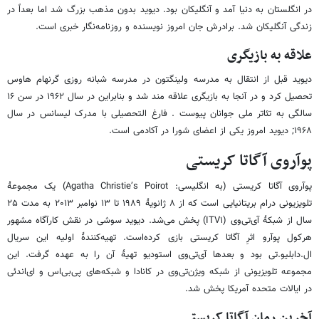
در انگلستان به دنیا آمد و آنگلیکان بود. دیوید بدون مذهب بزرگ شد اما بعداً در
زندگی آنگلیکان شد. برادرش جان امروز نویسنده و روزنامه‌نگار خبری است.
علاقه به بازیگری
دیوید قبل از انتقال به مدرسه ولینگتون در مدرسه شبانه روزی گرنهام هاوس
تحصیل کرد و در آنجا به بازیگری علاقه مند شد و بنابراین در سال ۱۹۶۲ در سن ۱۶
سالگی به تئاتر ملی جوانان پیوست . فارغ التحصیلی با مدرک لیسانس در سال
۱۹۶۸; دیوید امروز یکی از اعضای شورا در آکادمی است.
پوآروی آگاتا کریستی
پوآروی آگاتا کریستی (به انگلیسی: Agatha Christie’s Poirot) یک مجموعهٔ
تلویزیونی درام بریتانیایی است که از ۸ ژانویهٔ ۱۹۸۹ تا ۱۳ نوامبر ۲۰۱۳ به مدت ۲۵
سال از شبکهٔ آی‌تی‌وی (ITV۱) پخش می‌شد. دیوید سوشی در نقش کارآگاه مشهور
هرکول پوآرو اثرِ آگاتا کریستی بازی کرده‌است. تهیه‌کنندهٔ اولیه این سریال
ال.دابلیو.تی بود و بعدها آی‌تی‌وی استودیو تهیهٔ آن را به عهده گرفت. این
مجموعه تلویزیونی از شبکه ویژن‌تی‌وی در کانادا و شبکه‌های پی‌بی‌اس و ای‌اندئی
در ایالات متحده آمریکا پخش شد.
آخرین رمان آگاتا کریستی