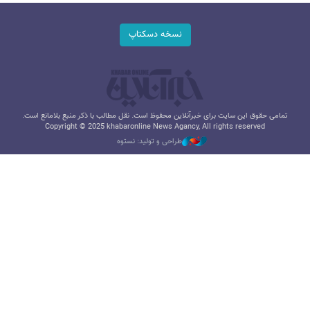
نسخه دسکتاپ
تمامی حقوق این سایت برای خبرآنلاین محفوظ است. نقل مطالب با ذکر منبع بلامانع است.
Copyright © 2025 khabaronline News Agancy, All rights reserved
طراحی و تولید: نستوه