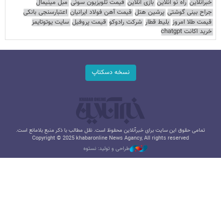
خبرآنلاین
راه نو آنلاین
بازی آنلاین
قیمت تلویزیون سونی
مبل مینیمال
جراح بینی گوشتی
پرشین هتل
قیمت آهن فولاد ایرانیان
اعتبارسنجی بانکی
قیمت طلا امروز
بلیط قطار
شرکت رادوکو
قیمت پروفیل
سایت یوتوتایمز
خرید اکانت chatgpt
نسخه دسکتاپ
تمامی حقوق این سایت برای خبرآنلاین محفوظ است. نقل مطالب با ذکر منبع بلامانع است.
Copyright © 2025 khabaronline News Agancy, All rights reserved
طراحی و تولید: نستوه