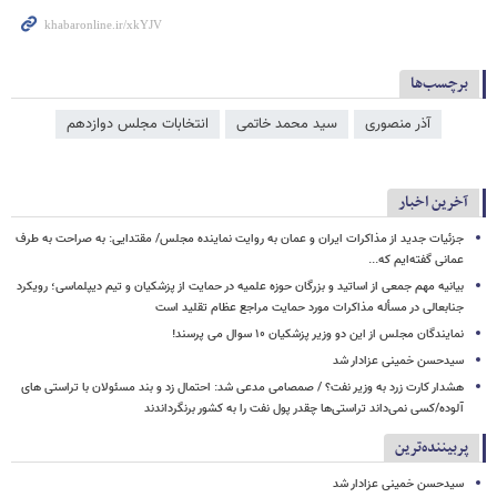
برچسب‌ها
آذر منصوری
سید محمد خاتمی
انتخابات مجلس دوازدهم
آخرین اخبار
جزئیات جدید از مذاکرات ایران و عمان به روایت نماینده مجلس/ مقتدایی: به صراحت به طرف
عمانی گفته‌ایم که...
بیانیه مهم جمعی از اساتید و بزرگان حوزه علمیه در حمایت از پزشکیان و تیم دیپلماسی؛ رویکرد
جنابعالی در مسأله مذاکرات مورد حمایت مراجع عظام تقلید است
نمایندگان مجلس از این دو وزیر پزشکیان ۱۰ سوال می پرسند!
سیدحسن خمینی عزادار شد
هشدار کارت زرد به وزیر نفت؟ / صمصامی مدعی شد: احتمال زد و بند مسئولان با تراستی های
آلوده/کسی نمی‌داند تراستی‌ها چقدر پول نفت را به کشور برنگرداندند
پربیننده‌ترین
سیدحسن خمینی عزادار شد