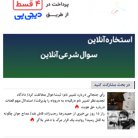
در بحث مشارکت کنید
رأی جنجالی درباره تغییر نام؛ ثبت‌احوال مخالفت کرد/ دادگاه
تجدیدنظر تغییر نام «رقیه» به «رویا» را پذیرفت/ استدلال مهم قضات
درباره حق هویت
راز ۱۵ روز بی‌خبری از حمیدرضا رجب‌زاده فاش شد/ مداح جوان چگونه
به قتل رسید؟ روایت یک قرار مرگ با دختر بلاگر