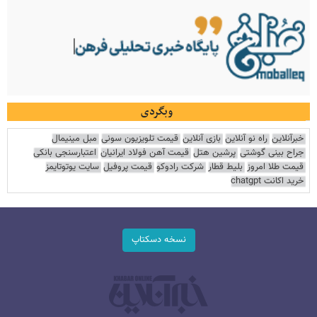
وبگردی
خبرآنلاین
راه نو آنلاین
بازی آنلاین
قیمت تلویزیون سونی
مبل مینیمال
جراح بینی گوشتی
پرشین هتل
قیمت آهن فولاد ایرانیان
اعتبارسنجی بانکی
قیمت طلا امروز
بلیط قطار
شرکت رادوکو
قیمت پروفیل
سایت یوتوتایمز
خرید اکانت chatgpt
نسخه دسکتاپ