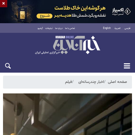
×
فارسی
العربية
English
تماس با ما
درباره ما
تبلیغات
آرشیو
پنجشنبه ۱۵ مرداد ۱۴۰۵
صفحه اصلی
اخبار چندرسانه‌ای
فیلم