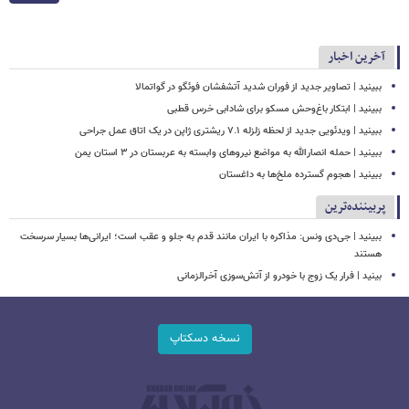
آخرین اخبار
ببینید | تصاویر جدید از فوران شدید آتشفشان فوئگو در گواتمالا
ببینید | ابتکار باغ‌وحش مسکو برای شادابی خرس قطبی
ببینید | ویدئویی جدید از لحظه زلزله ۷.۱ ریشتری ژاپن در یک اتاق عمل جراحی
ببینید | حمله انصارالله به مواضع نیروهای وابسته به عربستان در ۳ استان یمن
ببینید | هجوم گسترده ملخ‌ها به داغستان
پربیننده‌ترین
ببینید | جی‌دی ونس: مذاکره با ایران مانند قدم به جلو و عقب است؛ ایرانی‌ها بسیار سرسخت
هستند
بینید | فرار یک زوج با خودرو از آتش‌سوزی آخرالزمانی
نسخه دسکتاپ