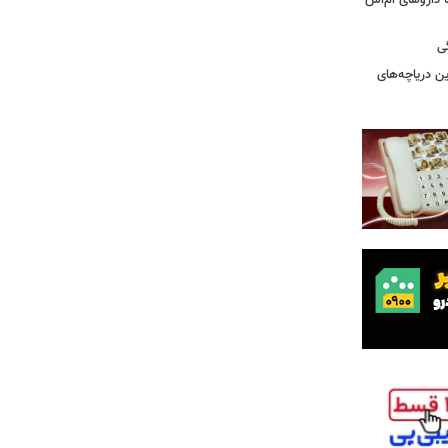
های پراکنده دارویی؛ از فاکتور ۸ تا داروهای ام‌اس
ی
 آبی/ بهترین دریاچه‌های