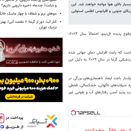
کمبود
 منطقه احتمالاً با دمای بسیار بالای هوا مواجه خواهند شد. این
و دیابت/ چندماه ذخیره دارویی داریم؟
ریکای جنوبی و اقیانوس اطلس استوایی
موهای نرم و شفاف با چهار ماسک خانگ
کنار آب، دور از گرما؛ ۶ مقصد
نزدیک تهران
، یک پیش‌بینی جدید حاکی از این است که به دلیل وقوع پدیده ال‌نینو، احتمالاً سال ۲۰۲۴،
و است که باعث افزایش دمای جهانی شده
است و دانشمندان آکادمی علوم هواشناسی چین احتمال ۹۰ درصدی برای رکوردشکنی گرما در سال ۲۰۲۴ به دلیل این
چرخه‌های مشهور آب و هوایی جهان است که هر ۲ تا ۷ سال یک‌بار باعث ایجاد ناهنجاری‌های بزرگی در
به سیلاب‌های ناگهانی، خشکسالی، قحطی
موجب پدید آمدن رفتارهای آب و هوایی غیر
 از روش خانگی سفیدکننده