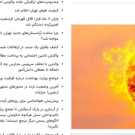
محدودیت‌های ترافیکی جاده چالوس اع
کیفیت هوای تهران اعلام شد
پایان ۱۱ ماه فرار؛ قاتل قهرمان کراسفی
تغییرکرده دستگیر شد
چرا ساخت آرامستان‌های جدید تهران با
مواجه شد؟
کشف بقایای یک جسد در ارتفاعات شمیر
واکنش تامین اجتماعی به پرداخت مطال
والدین با تخلف سرویس مدارس چه کنند
اضافه تا معطلی دانش‌آموز
موضع وزارت بهداشت درباره ظرفیت پزشکی
آخرین وضعیت تردد در محورهای منتهی
اربعین/ جزئیات
پیش‌بینی هواشناسی برای روزهای آینده
از آب‌بازی در پارک آب‌وآتش تا تجمع برای
تکیدو؛«این نسل هرآنچه حکومتی نیس
الگوهای رسمی دیگر مرجع نیستند/ یقه ن
نگیرید!