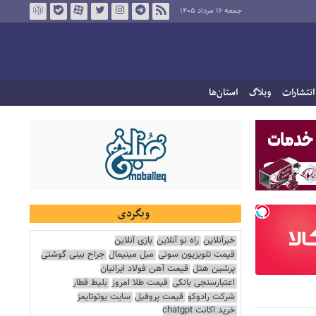
جمعه ۱۶ مرداد ۱۴۰۵
انتشارات
وبلاگ
استان‌ها
وبگردی
خبرآنلاین
راه نو آنلاین
بازی آنلاین
قیمت تلویزیون سونی
مبل مینیمال
جراح بینی گوشتی
پرشین هتل
قیمت آهن فولاد ایرانیان
اعتبارسنجی بانکی
قیمت طلا امروز
بلیط قطار
شرکت رادوکو
قیمت پروفیل
سایت یوتوتایمز
خرید اکانت chatgpt