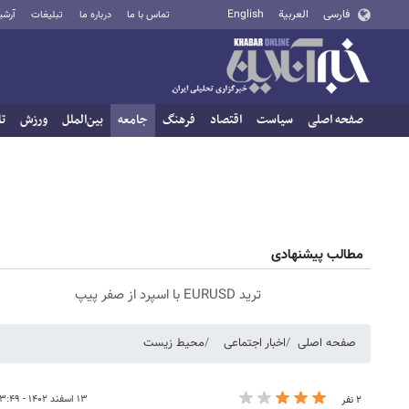
فارسی
العربية
English
تماس با ما
درباره ما
تبلیغات
آرشی
صفحه اصلی
سیاست
اقتصاد
فرهنگ
جامعه
بین‌الملل
ورزش
تا
مطالب پیشنهادی
ترید EURUSD با اسپرد از صفر پیپ
صفحه اصلی
اخبار اجتماعی
محیط زیست
۱۳ اسفند ۱۴۰۲ - ۲۳:۴۹
۲ نفر