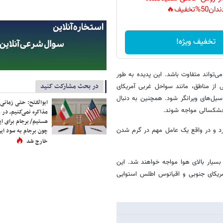
دان50%تخفیف🔥
تخفیف ویژه!
ی‌تواند متفاوت باشد. این پدیده به طور
در بحث مشارکت کنید
ی از مناطق، مانند سواحل غربی آمریکای
یل‌های ویرانگر شود. همچنین به دنبال
ابوالفتح: حتی زمانی 
 خشکسالی مواجه شوند.
مذاکره نمی‌کنیم، در 
هستیم/ برجام برای ای
گذارد و در واقع یک عامل مهم در گرم شدن
چون برجام به سود ایرا
خارج شد
ن منطقه احتمالاً با دمای بسیار بالای هوا مواجه خواهند شد. این
ریکای جنوبی و اقیانوس اطلس استوایی