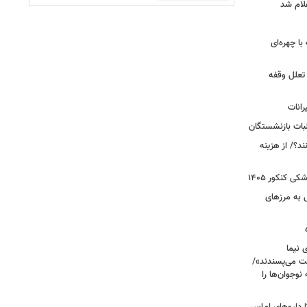
لام شد
ت با چهره‌ای
 تعلل وقفه
انات
بات بازنشستگان
؟/ از هزینه
 کنکور ۱۴۰۵
 به مرزهای
 نیما
ت می‌پسندند»/
وجوان‌ها را