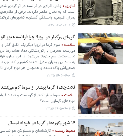
فناوری
وقتی افرادی در فرانسه در اثر گرمای شد
است که به دنبال مقصر بگردند. برخی از مقام‌های
بحران اقلیمی، وابستگی گسترده کشورهای ثروتمند،
۱۴۰۵-۰۴-۱۴ ۱۱:۳۰
گرمای مرگبار در اروپا؛ چرا فرانسه هنوز تاو
سلامت
موج گرما در اروپا دیگر یک اتفاق گذرا و
می‌رسد، همزمان با رکوردشکنی دما، هشدارها دربار
زیرساخت‌ها هم جدی‌تر می‌شود. در این میان، فرا
جمعی‌اش پاک نشده و همچنان هر موج گرمای تازه، آ
۱۴۰۵-۰۴-۱۰ ۲۲:۲۵
فکت‌چک| گرما بیشتر از سرما آدم می‌کشد؟
سلامت
سرما خطرناک‌تر از گرماست و تعداد قربانی
موج‌های گرمایی است؟
۱۴۰۵-۰۴-۰۴ ۲۳:۴۸
۱۴ شهر رکورددار گرما در خرداد امسال
محیط زیست
کارشناسان و مسئولان هواشناسی م