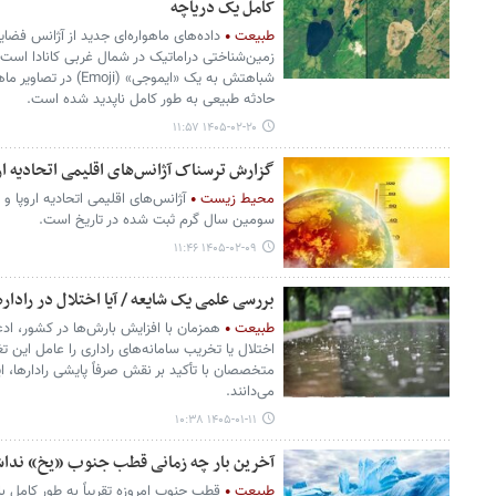
کامل یک دریاچه
طبیعت
زمین‌شناختی دراماتیک در شمال غربی کانادا است
شباهتش به یک «ایموجی» 
حادثه طبیعی به طور کامل ناپدید شده است.
۱۴۰۵-۰۲-۲۰ ۱۱:۵۷
گزارش ترسناک آژانس‌های اقلیمی اتحادیه ارو
محیط زیست
سومین سال گرم ثبت شده در تاریخ است.
۱۴۰۵-۰۲-۰۹ ۱۱:۴۶
بررسی علمی یک شایعه / آیا اختلال در رادا
طبیعت
همزمان با افزایش بارش‌ها در کشور، ا
اختلال یا تخریب سامانه‌های راداری را عامل این تغی
متخصصان با تأکید بر نقش صرفاً پایشی رادارها، ا
می‌دانند.
۱۴۰۵-۰۱-۱۱ ۱۰:۳۸
آخرین بار چه زمانی قطب جنوب «یخ» ندا
طبیعت
قطب جنوب امروزه تقریباً به طور کامل ب