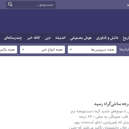
و
ریخ
دانش و فناوری
هوش مصنوعی
اندیشه
دین
کافه خبر
چندرسانه‌ای
یلترها
همه سرویس‌ها
همه انواع خبر
همه باکس‌
 با موج‌های شدید گرما دست‌وپنجه نرم
می‌کند، دمای هوای ایستگاه تحقیقاتی کنکوردیا در قلب جنوبگان به منفی ۸۴.۱ درجه
یت) رسید. رکوردی که پایین‌ترین دمای ثبت‌شده روی
د. با این حال، دانشمندان تأکید می‌کنند که چنین