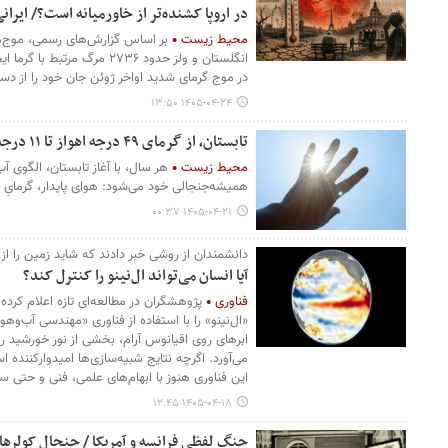
در اروپا کشنده‌تر از خاورمیانه است؟/ ایرانی
محیط زیست
در موج گرمای شدید اواخر ژوئن جان خود را از دست
۱۴۰۵-۰۴-۲۴ ۱۳:۵۰
تابستان، از گرمای ۴۹ درجه اهواز تا ۱۱ درجه شهرکرد
محیط زیست
هر سال، با آغاز تابستان، الگوی آب 
همیشه‌جنجالی خود می‌شود: هوای پایدار، گرمایِ س
۱۴۰۵-۰۴-۲۱ ۰۰:۳۷
دانشمندان از روشی خبر دادند که شاید زمین را از
آیا انسان می‌تواند ال‌نینو را کنترل کند؟
فناوری
پژوهشگران در مطالعه‌ای تازه اعلام کرده
«ال‌نینو» را با استفاده از فناوری «مهندسی آب‌وه
ابرهای روی اقیانوس آرام، بخشی از نور خورشید را ب
می‌آورد. اگرچه نتایج شبیه‌سازی‌ها امیدوارکننده
این فناوری هنوز با ابهام‌های علمی، فنی و حتی س
۱۴۰۵-۰۴-۱۸ ۱۲:۴۵
جنگ لفظی فرانسه و آمریکا / جنجال کولرها