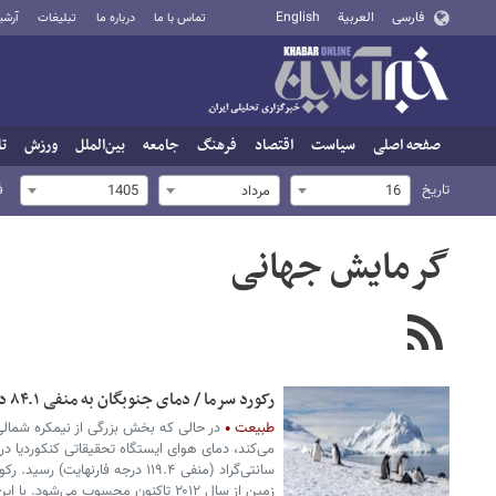
فارسی
العربية
English
تماس با ما
درباره ما
تبلیغات
آرشی
صفحه اصلی
سیاست
اقتصاد
فرهنگ
جامعه
بین‌الملل
ورزش
تا
تاریخ
ف
16
مرداد
1405
گرمایش جهانی
رکورد سرما / دمای جنوبگان به منفی ۸۴.۱ درجه سانتی‌گراد رسید
طبیعت
در حالی که بخش بزرگی از نیمکره شمالی
سانتی‌گراد (منفی ۱۱۹.۴ درجه فارنها
زمین از سال ۲۰۱۲ تاکنون محسوب می‌شو