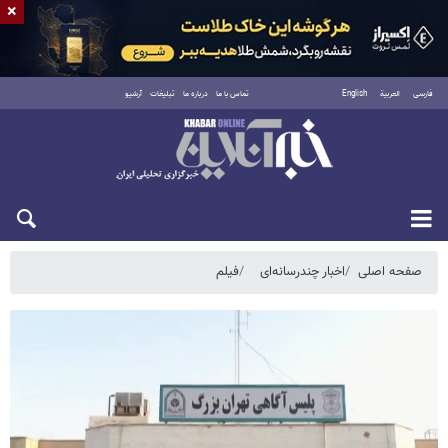
×
فارسی
العربية
English
تماس با ما
درباره ما
تبلیغات
آرشیو
جمعه ۱۶ مرداد ۱۴۰۵
صفحه اصلی
اخبار چندرسانه‌ای
فیلم