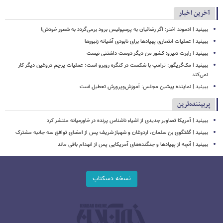
آخرین اخبار
ببینید | ادموند اختر: اگر رضائیان به پرسپولیس برود برمی‌گردد به شعور خودش!
ببینید | عملیات انتحاری پهپادها برای نابودی آشیانه زنبورها
ببینید | رابرت دنیرو: کشور من دیگر دوست داشتنی نیست
ببینید | مک‌گریگور: ترامپ با شکست در کنگره روبرو است؛ عملیات پرچم دروغین دیگر کار
نمی‌کند
ببینید | نماینده پیشین مجلس: آموزش‌وپرورش تعطیل است
پربیننده‌ترین
ببینید | آمریکا تصاویر جدیدی از اشیاء ناشناس پرنده در خاورمیانه منتشر کرد
ببینید | گفتگوی بن سلمان، اردوغان و شهباز شریف پس از امضای توافق سه جانبه مشترک
ببینید | آنچه از پهپادها و جنگنده‌های آمریکایی پس از انهدام باقی ماند
نسخه دسکتاپ