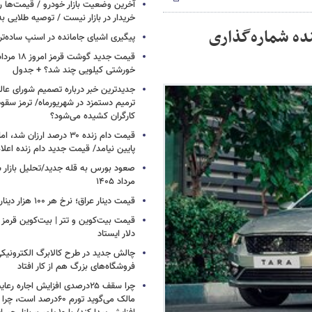
آخرین وضعیت بازار خودرو / قیمت‌ها 
خریدار در بازار نیست / توصیه طلایی ب
نده شماره‌گذاری
پیگیری اشیای جامانده در اسنپ ساده‌تر
خورشتی کیلویی چند شد؟ + جدول
جدیدترین خبر درباره تصمیم شورای عالی 
ترمیم دستمزد در شهریورماه/ ترمز سقو
کارگران کشیده می‌شود؟
قیمت دام زنده ۳۰ درصد ارزا
پایین نیامد/ قیمت جدید دام زنده اعل
مرداد ۱۴۰۵
قیمت دینار عراق؛ نرخ هر ۱۰۰ هزار دینار چقدر است؟
قیمت بیت‌کوین و تتر | بیت‌کوین قرمز 
دلار ایستاد
چالش جدید در طرح کالابرگ الکترونیکی
فروشگاه‌های بزرگ هم از کار افتاد
چرا سقف ۲۵درصدی افزایش اجاره 