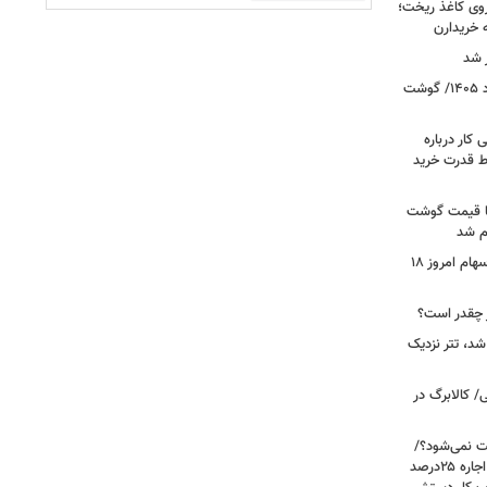
روی کاغذ ریخت؛
ه خریدارن
 شد
قیمت جدید گوشت قرمز امروز ۱۸ مرداد ۱۴۰۵/ گوشت
کار درباره
ط قدرت خرید
ن شد، اما قیمت گوشت
ام شد
صعود بورس به قله جدید/تحلیل بازار سهام امروز ۱۸
شد، تتر نزدیک
/ کالابرگ در
رعایت نمی‌شود؟/
مالک می‌گوید تورم ۶۰درصد است، چرا اجاره ۲۵درصد