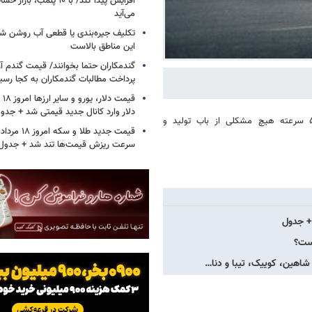
افزایش پیدا کند/ با ۱۰ پلمب
می‌آید
تکلیف جیره‌بندی یا قطعی آب روشن ش
این مناطق بالاست
گندمکاران حتما بخوانند/ قیمت گندم آز
پرداخت مطالبات گندمکاران به کجا رسی
دلار وارد کانال جدید قیمتی شد + جدو
؛سازمان استاندارد اعلام کرد: تارا دستی با گیربکس ۵ سرعته هیچ مشکلی از باب تولید و
سرعت ریزش قیمت‌ها تند شد + جدول
شاهین، کوییک، تیبا و دنا…