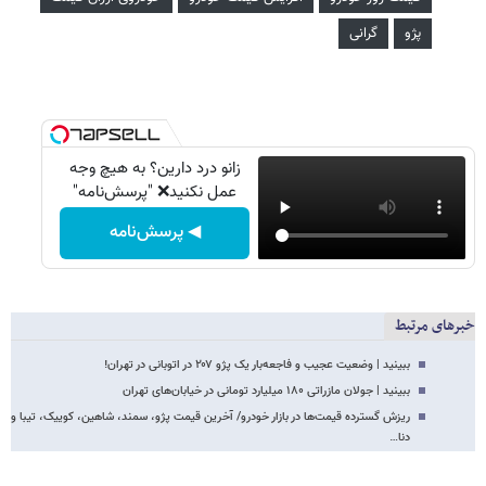
پژو
گرانی
زانو درد دارین؟ به هیچ وجه
عمل نکنید❌ "پرسش‌نامه"
◀ پرسش‌نامه
خبرهای مرتبط
ببینید | وضعیت عجیب و فاجعه‌بار یک پژو ۲۰۷ در اتوبانی در تهران!
ببینید | جولان مازراتی ۱۸۰ میلیارد تومانی در خیابان‌های تهران
ریزش گسترده قیمت‌ها در بازار خودرو/ آخرین قیمت پژو، سمند، شاهین، کوییک، تیبا و
دنا…