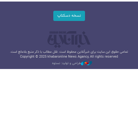
نسخه دسکتاپ
تمامی حقوق این سایت برای خبرآنلاین محفوظ است. نقل مطالب با ذکر منبع بلامانع است.
Copyright © 2025 khabaronline News Agancy, All rights reserved
طراحی و تولید: نستوه