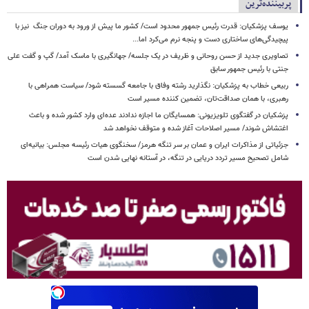
پربیننده‌ترین
یوسف پزشکیان: قدرت رئیس‌ جمهور محدود است/ کشور ما پیش از ورود به دوران جنگ نیز با
پیچیدگی‌های ساختاری دست و پنجه نرم می‌کرد اما...
تصاویری جدید از حسن روحانی و ظریف در یک جلسه/ جهانگیری با ماسک آمد/ گپ و گفت علی
جنتی با رئیس جمهور سابق
ربیعی خطاب به پزشکیان: نگذارید رشته وفاق با جامعه گسسته شود/ سیاست همراهی با
رهبری، با همان صداقت‌تان، تضمین کننده مسیر است
پزشکیان در گفتگوی تلویزیونی: همسایگان ما اجازه ندادند عده‌ای وارد کشور شده و باعث
اغتشاش شوند/ مسیر اصلاحات آغاز شده و متوقف نخواهد شد
جزئیاتی از مذاکرات ایران و عمان بر سر تنگه هرمز/ سخنگوی هیات رئیسه مجلس: بیانیه‌ای
شامل تصحیح مسیر تردد دریایی در تنگه، در آستانه نهایی شدن است