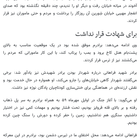
آخوند در میانه خیابان رفت و دیگر او را ندیدم، چند دقیقه نگذشته بود که صدای
انفجار مهیبی خیابان شِورین آن روزگار را برداشت و مردم و حتی ماموران نیز فرار
کردند.
برای شهادت قرار نداشت
وی ادامه می‌دهد: برادرم موفق شده بود در یک موقعیت مناسب به بالای
پشت‌بام هتل کاخ برود و بمب را پرتاب کند، با این کار مامورانی که مردم را
می‌کشتند نیز از ترس فرار کردند.
برادر شهید فراهانی درباره شهردار بودن برادر شهیدش نیز یادآور شد: برخی
می‌گفتند شهردار گاهی خیابان‌های را جارو می‌کند، او همواره در حال خدمت بود و
نقش ارزنده‌ای در هماهنگی برای خنثی‌سازی کودتاچیان پادگان نوژه نیز داشت.
او می‌گوید: با آغاز جنگ در اوایل مهرماه ۵۹ به همراه برادرم به سر پل ذهاب
رفته و بر بالای قله قروایز بودیم، تحت فشار بودیم و مهمات کمی نیز در اختیار
داشتیم، سنگری هم نداشتیم، زمین را حفر کرده و دورش را سنگ چین کرده
بودیم.
فراهانی ادامه می‌دهد: محل اختفای ما در تیرس دشمن بود، برادرم در این معرکه