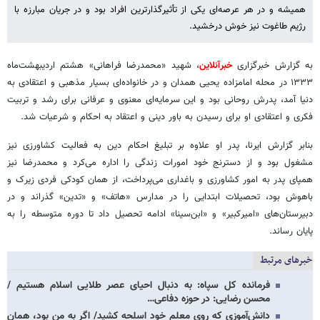
همیشه و در هر عرصه‌ای یکی از تأثیرگذارترین افراد بود و در جریان مبارزه با
رژیم طاغوت نیز خوش درخشید.
به گزارش خبرگزاری
خبرآنلاین
، شهید «محمدرضا فراهانی» هشتم اردیبهشت‌ماه
۱۳۳۳ در محله امامزاده یحیی همدان و در خانواده‌ای بسیار مذهبی و اعتقادی به
دنیا آمد، پدرش روحانی بود و این سرمایه‌ای معنوی و عرفانی برای رشد و تربیت
فکری و اعتقادی او برای رسیدن به باور دینی و اعتقاد به احکام و شرعیات شد.
بنابر گزارش ایرنا، پدر او علاوه بر تبلیغ احکام دین به فعالیت کشاورزی نیز
مشغول بود و از دسترنج خود امورات زندگی را اداره می‌کرد و محمدرضا نیز
همپای پدر به امور کشاورزی و باغداری می‌پرداخت، از همان کودکی فردی زیرک و
باهوش بود، تحصیلات ابتدایی را در مدارس «هاتف» و «تدین» گذراند و در
دبیرستان‌های «امیرکبیر» و «ابن‌سینا» ادامه تحصیل داد تا دوره متوسطه را به
پایان رساند.
خبرهای مرتبط
فرمانده کل سپاه: به دنبال احیای عصر طلایی اسلام هستیم /
محسن رضایی: در حوزه دفاعی…
دانش‌آموزی که روی معلم خود اسلحه کشید/ اگر به من بود، همان