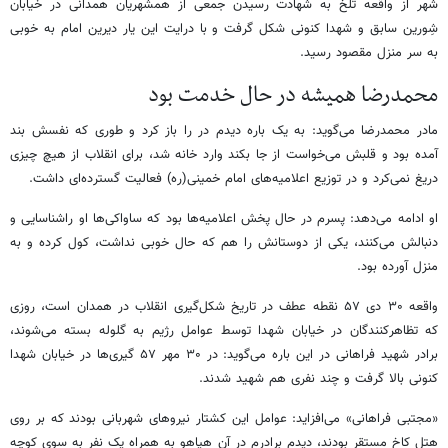
شهر از واقعه تلخ به شهادت رسیدن جمعی از همشهریان همدانی در خیابان
شِورین سابق و شهدا کنونی شکل گرفت و با درایت این یار دیرین امام به خوبی
به سر منزل مقصود رسید.
محمدرضا همیشه در حال خدمت بود
مادر محمدرضا می‌گوید: به یک باره دیدم در را باز کرد و طوری که نفسش بند
آمده بود و قلبش می‌خواست از جا بکند وارد خانه شد، برای انقلاب از هیچ چیزی
دریغ نمی‌کرد و در توزیع اعلامیه‌های امام خمینی(ره) فعالیت گسترده‌ای داشت.
او ادامه می‌دهد: پسرم در حال پخش اعلامیه‌ها بود که ساواکی‌ها او راشناسایی و
دنبالش می‌کنند، یکی از دوستانش را هم که حال خوبی نداشت، کول کرده و به
منزل آورده بود.
واقعه ۳۰ دی ۵۷ نقطه عطف در تاریخ شکل‌گیری انقلاب در همدان است، روزی
که تظاهرکنندگان در خیابان شهدا توسط عوامل رژیم به گلوله بسته می‌شوند،
برادر شهید فراهانی در این باره می‌گوید: در ۳۰ مهر ۵۷ گیری‌ها در خیابان شهدا
کنونی بالا گرفت و چند نفری هم شهید شدند.
«مجتبی فراهانی» می‌افزاید: عوامل این کشتار نیروهای شهربانی بودند که بر روی
هتل کاخ مستقر بودند، دیدم برادرم در آن هیاهو به همراه یک نفر به سوی کوچه