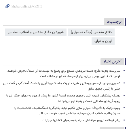
برچسب‌ها
دفاع مقدس (جنگ تحمیلی)
شهیدان دفاع مقدس و انقلاب اسلامی
ایران و عراق
آخرین اخبار
سرپرست وزارت دفاع: دست نیروهای مسلح برای پاسخ به تهدیدات پُر است/ به‌زودی خواهند
فهمید که فناوری بومی ایران، برتر از هر سامانه ای در منطقه است
تصاویری جدید از حسن روحانی و ظریف در یک جلسه/ جهانگیری با ماسک آمد/ گپ و گفت علی
جنتی با رئیس جمهور سابق
یوسف پزشکیان: قدرت رئیس‌ جمهور محدود است/ کشور ما پیش از ورود به دوران جنگ نیز با
پیچیدگی‌های ساختاری دست و پنجه نرم می‌کرد اما...
چهره نزدیک به قالیباف: خوارج سازی نکنیم نباید یکدیگر را «جنگ‌طلب»، «ذلت‌طلب» یا
«سازش‌طلب» خطاب کنیم/ سرمایه اجتماعی آسیب خواهد دید اگر...
پیام فرمانده نیروی هوافضای سپاه به بسیجیان کاشان+ جزئیات