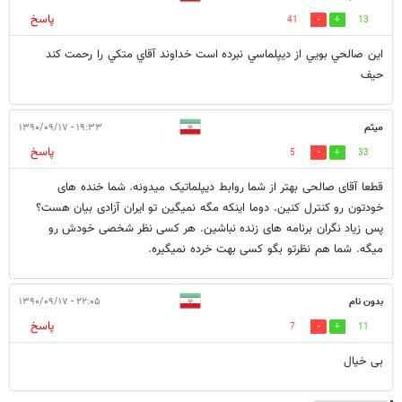
پاسخ
41
13
اين صالحي بويي از ديپلماسي نبرده است خداوند آقاي متكي را رحمت كند
حيف
میثم
۱۹:۳۳ - ۱۳۹۰/۰۹/۱۷
پاسخ
5
33
قطعا آقای صالحی بهتر از شما روابط دیپلماتیک میدونه. شما خنده های
خودتون رو کنترل کنین. دوما اینکه مگه نمیگین تو ایران آزادی بیان هست؟
پس زیاد نگران برنامه های زنده نباشین. هر کسی نظر شخصی خودش رو
میگه. شما هم نظرتو بگو کسی بهت خرده نمیگیره.
بدون نام
۲۲:۰۵ - ۱۳۹۰/۰۹/۱۷
پاسخ
7
11
بی خیال