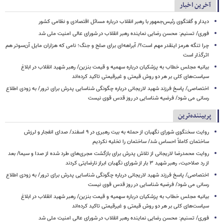
آخرین اخبار
دیدار و گفتگوی رئیس‌جمهور با رهبر انقلاب درباره مسائل اقتصادی و نظامی کشور
فوری/ تسنیم: محسن رضایی نماینده رهبر انقلاب در شورای عالی امنیت ملی شد
چرا تنگه هرمز اینقدر مهم است؟/ آبراهه‌ای برای صلح و جنگ؛ نامی که هزاران مایل آن‌سوتر هم
اثرگذار است
بیانیه مجلس خطاب به پزشکیان درباره سهمیه و قیمت بنزین/ رهبر شهید انقلاب در ابلاغ
سیاست‌های کلی بر هر دو روش قیمتی و غیرقیمتی تاکید کرده‌اند
اختصاصی/ پاسخ فرزند شهید لاریجانی درباره چگونگی شناسایی پدرش برای ترور/ به زودی اطلاع
رسانی می شود/ فرضیه شناسایی در روز قدس قوی نیست
پربیننده‌ترین
روایت سخنگوی شورای نگهبان از حمله به بیت رهبری در ۹ اسفند/ صدای انفجار و لرزش
ساختمان کاملاً احساس شد/ ساختمان را تخلیه نکردیم
روایت محمدرضا لاریجانی از تلاش پدرش برای بازگشت مجری‌های طرد شده از صدا و سیما/ بعد
از رد صلاحیت، رهبر شهید ۳ بار از شورای نگهبان ابراز نارضایتی کردند
اختصاصی/ پاسخ فرزند شهید لاریجانی درباره چگونگی شناسایی پدرش برای ترور/ به زودی اطلاع
رسانی می شود/ فرضیه شناسایی در روز قدس قوی نیست
بیانیه مجلس خطاب به پزشکیان درباره سهمیه و قیمت بنزین/ رهبر شهید انقلاب در ابلاغ
سیاست‌های کلی بر هر دو روش قیمتی و غیرقیمتی تاکید کرده‌اند
فوری/ تسنیم: محسن رضایی نماینده رهبر انقلاب در شورای عالی امنیت ملی شد