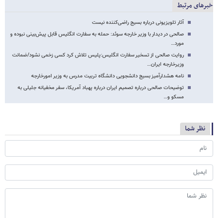
خبرهای مرتبط
آثار تلویزیونی درباره بسیج راضی‌کننده نیست
صالحی در دیدار با وزیر خارجه سوئد: حمله به سفارت انگلیس قابل پیش‌بینی نبوده و
مورد…
روایت صالحی از تسخیر سفارت انگلیس:پلیس تلاش کرد کسی زخمی نشود/ضمانت
وزیرخارجه ایران…
نامه هشدارآمیز بسیج دانشجویی دانشگاه تربیت مدرس به وزیر امورخارجه
توضیحات صالحی درباره تصمیم ایران درباره پهباد آمریکا، سفر مخفیانه جلیلی به
مسکو و…
نظر شما