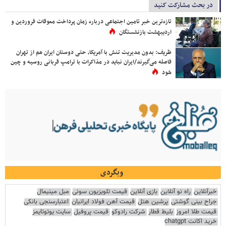
در بحث مشارکت کنید
تازه‌ترین خبر تامین اجتماعی درباره زمان پرداخت معوقات فروردین و
اردیبهشت بازنشستگان
ظریف: بدون مدیریت تنش با آمریکا، حتی دوستان ایران هم از تهران
فاصله می‌گیرند/ایران نباید در مذاکرات با ترامپ قربانی روسیه و چین
شود
وبگردی
خبرآنلاین
راه نو آنلاین
بازی آنلاین
قیمت تلویزیون سونی
مبل مینیمال
جراح بینی گوشتی
پرشین هتل
قیمت آهن فولاد ایرانیان
اعتبارسنجی بانکی
قیمت طلا امروز
بلیط قطار
شرکت رادوکو
قیمت پروفیل
سایت یوتوتایمز
خرید اکانت chatgpt