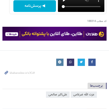
◀ پرسش‌نامه
کد مطلب
188314
برچسب‌ها
عزت الله ضرغامی
علی‌اکبر صالحی