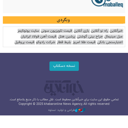
وبگردی
خبرآنلاین
راه نو آنلاین
بازی آنلاین
قیمت تلویزیون سونی
سایت یوتوتایمز
مبل مینیمال
جراح بینی گوشتی
پرشین هتل
قیمت آهن فولاد ایرانیان
اعتبارسنجی بانکی
قیمت طلا امروز
بلیط قطار
شرکت رادوکو
قیمت پروفیل
نسخه دسکتاپ
تمامی حقوق این سایت برای خبرآنلاین محفوظ است. نقل مطالب با ذکر منبع بلامانع است.
Copyright © 2025 khabaronline News Agancy, All rights reserved
طراحی و تولید: نستوه