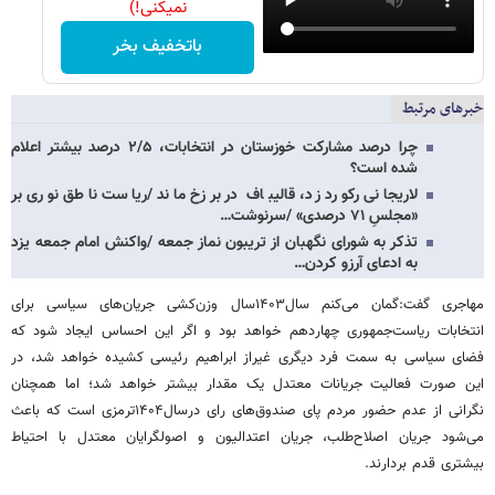
نمیکنی!)
باتخفیف بخر
خبرهای مرتبط
چرا درصد مشارکت خوزستان در انتخابات، ۲/۵ درصد بیشتر اعلام
شده است؟
لاریجانی رکورد زد، قالیباف در برزخ ماند /ریاست ناطق نوری بر
«مجلسِ ۷۱ درصدی» /سرنوشت…
تذکر به شورای نگهبان از تریبون نماز جمعه /واکنش امام جمعه یزد
به ادعای آرزو کردن…
مهاجری گفت:گمان می‌کنم سال۱۴۰۳سال وزن‌کشی جریان‌های سیاسی برای
انتخابات ریاست‌جمهوری چهاردهم خواهد بود و اگر این احساس ایجاد شود که
فضای سیاسی به سمت فرد دیگری غیراز ابراهیم رئیسی کشیده خواهد شد، در
این صورت فعالیت جریانات معتدل یک مقدار بیشتر خواهد شد؛ اما همچنان
نگرانی از عدم حضور مردم پای صندوق‌های رای درسال۱۴۰۴ترمزی است که باعث
می‌شود جریان اصلاح‌طلب، جریان اعتدالیون و اصولگرایان معتدل با احتیاط
بیشتری قدم بردارند.