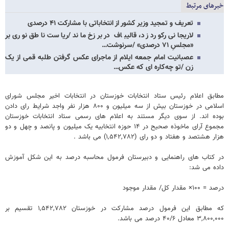
خبرهای مرتبط
تعریف و تمجید وزیر کشور از انتخاباتی با مشارکت ۴۱ درصدی
لاریجانی رکورد زد، قالیباف در برزخ ماند /ریاست ناطق نوری بر
«مجلسِ ۷۱ درصدی» /سرنوشت…
عصبانیت امام جمعه ایلام از ماجرای عکس گرفتن طلبه قمی از یک
زن /تو چه‌کاره ای که عکس…
مطابق اعلام رئیس ستاد انتخابات خوزستان در انتخابات اخیر مجلس شورای
اسلامی در خوزستان بیش از سه میلیون و ۸۰۰ هزار نفر واجد شرایط رای دادن
بوده اند. از سوی دیگر مستند به اعلام های رسمی ستاد انتخابات خوزستان
مجموع آرای ماخوذه صحیح در ۱۴ حوزه انتخابیه یک میلیون و پانصد و چهل و دو
هزار هشتصد و هفتاد و دو رای (۱,۵۴۲,۷۸۲) می باشد .
در کتاب های راهنمایی و دبیرستان فرمول محاسبه درصد به این شکل آموزش
داده می شد:
درصد = ۱۰۰× مقدار کل/ مقدار موجود
که مطابق این فرمول درصد مشارکت در خوزستان ۱,۵۴۲,۷۸۲ تقسیم بر
۳,۸۰۰,۰۰۰ معادل ۴۰/۶ درصد می باشد.