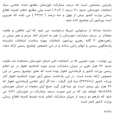
بنابراین مشخص است که درصد مشارکت خوزستان مطابق اعداد اعلامی ستاد
انتخابات خوزستان حدود ۴۰ درصد ( ۴۰/۶ ) است ولی مطابق اعلام کمیته اطلاع
رسانی وزارت کشور بیش از چهل و سه درصد ( ۴۳/۱۲ ) می باشد که ضروری
است پیرامون آن توضیح داده شود .
دغدغه مندانه از مسئولین ذیربط درخواست می شود که این تناقض و تفاوت
معنادار در درصد مشارکت خوزستان را هم به احترام آحاد مردم و هم مبتنی بر
راهبردهای ۴ گانه رهبری پیرامون انتخابات بویژه سلامت انتخابات شایسته
پاسخگویی رسمی و ابهام زدایی بدانند و در این خصوص توضیح رسمی ارائه دهند
.
پی نوشت : مورد عجیبی که در انتخابات اخیر استان خوزستان مشاهده شد تفاوت
حدود ۴۶ هزار نفری در میزان مشارکت مردم حوزه انتخابیه اهواز در دو اعلام
رسمی وزرات کشور و فرمانداری اهواز بوده است که هنوز توضیح رسمی در این
خصوص ارائه نشده است. در این یادداشت مبنای آرای حوزه انتخابیه اهواز آمار
وزرات کشور (۳۳۲۷۸۰) مبنا قرار گرفت . اما اگر آرای اعلامی فرمانداری اهواز که
۴۶ هزار رای بیشتر است نیز مبنا قرار گیرد جمع آرای مخوذه در استان خوزستان
۱۵۸۸۸۴۵ خواهد شد که در این صورت درصد مشارکت در خوزستان ۸/۴۱ می
شود که بازهم دو درصد از میزان مشارکت اعلام شده توسط کمیته اطلاع رسانی
وزارت کشور کمتر است .
۲۷۲۷