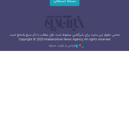
نسخه دسکتاپ
تمامی حقوق این سایت برای خبرآنلاین محفوظ است. نقل مطالب با ذکر منبع بلامانع است.
Copyright © 2025 khabaronline News Agancy, All rights reserved
طراحی و تولید: نستوه