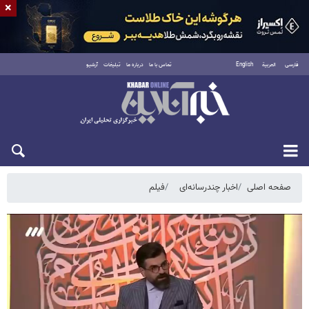
×
فارسی
العربية
English
تماس با ما
درباره ما
تبلیغات
آرشیو
پنجشنبه ۱۵ مرداد ۱۴۰۵
صفحه اصلی
اخبار چندرسانه‌ای
فیلم