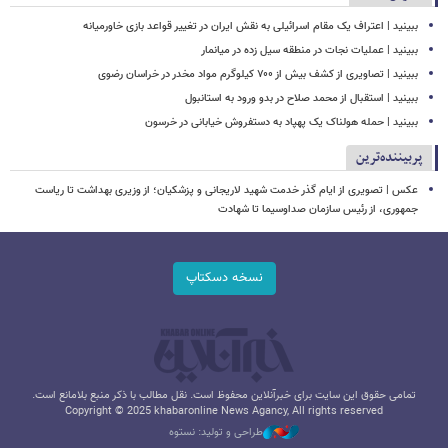
ببینید | اعتراف یک مقام اسرائیلی به نقش ایران در تغییر قواعد بازی خاورمیانه
ببینید | عملیات نجات در منطقه سیل زده در میانمار
ببینید | تصاویری از کشف بیش از ۷۰۰ کیلوگرم مواد مخدر در خراسان رضوی
ببینید | استقبال از محمد صلاح در بدو ورود به استانبول
ببینید | حمله هولناک یک پهپاد به دستفروش خیابانی در خرسون
پربیننده‌ترین
عکس | تصویری از ایام گذر خدمت شهید لاریجانی و پزشکیان؛ از وزیری بهداشت تا ریاست
جمهوری، از رئیس سازمان صداوسیما تا شهادت
نسخه دسکتاپ
تمامی حقوق این سایت برای خبرآنلاین محفوظ است. نقل مطالب با ذکر منبع بلامانع است.
Copyright © 2025 khabaronline News Agancy, All rights reserved
طراحی و تولید: نستوه